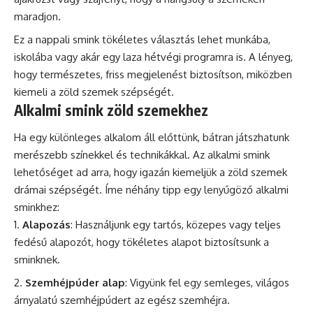
maradjon.
Ez a nappali smink tökéletes választás lehet munkába,
iskolába vagy akár egy laza hétvégi programra is. A lényeg,
hogy természetes, friss megjelenést biztosítson, miközben
kiemeli a zöld szemek szépségét.
Alkalmi smink zöld szemekhez
Ha egy különleges alkalom áll előttünk, bátran játszhatunk
merészebb színekkel és technikákkal. Az alkalmi smink
lehetőséget ad arra, hogy igazán kiemeljük a zöld szemek
drámai szépségét. Íme néhány tipp egy lenyűgöző alkalmi
sminkhez:
Alapozás
: Használjunk egy tartós, közepes vagy teljes
fedésű alapozót, hogy tökéletes alapot biztosítsunk a
sminknek.
Szemhéjpúder alap
: Vigyünk fel egy semleges, világos
árnyalatú szemhéjpúdert az egész szemhéjra.