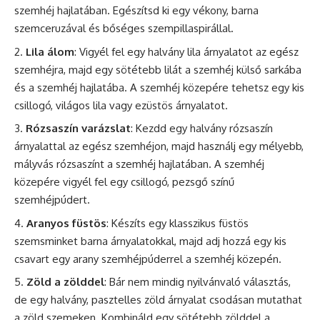
szemhéj hajlatában. Egészítsd ki egy vékony, barna
szemceruzával és bőséges szempillaspirállal.
Lila álom
: Vigyél fel egy halvány lila árnyalatot az egész
szemhéjra, majd egy sötétebb lilát a szemhéj külső sarkába
és a szemhéj hajlatába. A szemhéj közepére tehetsz egy kis
csillogó, világos lila vagy ezüstös árnyalatot.
Rózsaszín varázslat
: Kezdd egy halvány rózsaszín
árnyalattal az egész szemhéjon, majd használj egy mélyebb,
mályvás rózsaszínt a szemhéj hajlatában. A szemhéj
közepére vigyél fel egy csillogó, pezsgő színű
szemhéjpúdert.
Aranyos füstös
: Készíts egy klasszikus füstös
szemsminket barna árnyalatokkal, majd adj hozzá egy kis
csavart egy arany szemhéjpúderrel a szemhéj közepén.
Zöld a zölddel
: Bár nem mindig nyilvánvaló választás,
de egy halvány, pasztelles zöld árnyalat csodásan mutathat
a zöld szemeken. Kombináld egy sötétebb zölddel a