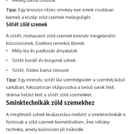
Meleg barna tónusok
Tipp
: Egy bronzos-rézes smokey eye smink csodásan
kiemeli a közép zöld szemek melegségét.
Sötét zöld szemek
A sötét, mohaszerű zöld szemek intenzív megjelenést
kölcsönöznek. Ezekhez remekül illenek:
Mély lila és padlizsán árnyalatok
Sötét bordó és burgundi színek
Sötét, földes barna tónusok
Tipp
: Egy intenzív, sötét lila szemhéjpúder a szemhéj külső
sarkában, fokozatosan világosodva a belső sarok felé,
drámai hatást kelt a sötét zöld szemekkel.
Sminktechnikák zöld szemekhez
A megfelelő színek kiválasztása mellett a sminktechnikák is
fontosak a zöld szemek kiemelésében. Íme néhány
technika, amely különösen jól működik: