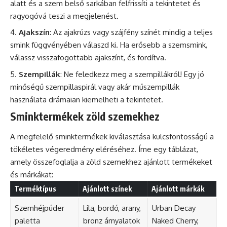
alatt és a szem belső sarkában felfrissíti a tekintetet és
ragyogóvá teszi a megjelenést.
Ajakszín
: Az ajakrúzs vagy szájfény színét mindig a teljes
smink függvényében válaszd ki. Ha erősebb a szemsmink,
válassz visszafogottabb ajakszínt, és fordítva.
Szempillák
: Ne feledkezz meg a szempillákról! Egy jó
minőségű szempillaspirál vagy akár műszempillák
használata drámaian kiemelheti a tekintetet.
Sminktermékek zöld szemekhez
A megfelelő sminktermékek kiválasztása kulcsfontosságú a
tökéletes végeredmény eléréséhez. Íme egy táblázat,
amely összefoglalja a zöld szemekhez ajánlott termékeket
és márkákat:
Terméktípus
Ajánlott színek
Ajánlott márkák
Szemhéjpúder
Lila, bordó, arany,
Urban Decay
paletta
bronz árnyalatok
Naked Cherry,