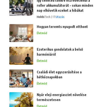
Így teheted tönkre észrevétlenül a
roller akkumulátorát – sokan minden
nap elkövetik ezeket a hibákat
Hobbi
Tech / IT
Utazás
Hogyan teremts nyugodt otthont
Életmód
Ezoterikus gondolatok a belső
harmóniáról
Életmód
Családi élet egyszerűsítése a
hétköznapokban
Életmód
Nyár eleji energiaszint növelése
természetesen
Életmód