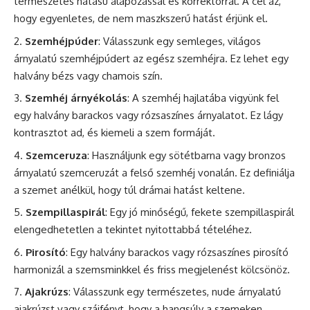
természetes hatású alapozással és korrektorral. A cél az,
hogy egyenletes, de nem maszkszerű hatást érjünk el.
Szemhéjpúder
: Válasszunk egy semleges, világos
árnyalatú szemhéjpúdert az egész szemhéjra. Ez lehet egy
halvány bézs vagy chamois szín.
Szemhéj árnyékolás
: A szemhéj hajlatába vigyünk fel
egy halvány barackos vagy rózsaszínes árnyalatot. Ez lágy
kontrasztot ad, és kiemeli a szem formáját.
Szemceruza
: Használjunk egy sötétbarna vagy bronzos
árnyalatú szemceruzát a felső szemhéj vonalán. Ez definiálja
a szemet anélkül, hogy túl drámai hatást keltene.
Szempillaspirál
: Egy jó minőségű, fekete szempillaspirál
elengedhetetlen a tekintet nyitottabbá tételéhez.
Pirosító
: Egy halvány barackos vagy rózsaszínes pirosító
harmonizál a szemsminkkel és friss megjelenést kölcsönöz.
Ajakrúzs
: Válasszunk egy természetes, nude árnyalatú
ajakrúzst vagy szájfényt, hogy a hangsúly a szemeken