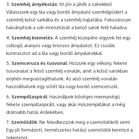
Szemhéj árnyékolás
: Itt jön a játék a színekkel!
Válasszunk egy lila vagy bordó árnyalatú szemhéjpúdert a
szemhéj külső sarkába és a szemhéj hajlatába. Fokozatosan
halványítsuk a szín intenzitását a belső sarok felé haladva.
Szemhéj kiemelés
: A szemhéj közepére vigyünk fel egy
csillogó, aranyos vagy bronzos árnyalatot. Ez csodás
kontrasztot ad a lila vagy bordó árnyalatokkal.
Szemceruza és tusvonal
: Húzzunk egy vékony, fekete
tusvonalat a felső szemhéj vonalán, amit a külső sarokban
enyhén megvastagíthatunk. Az alsó szemhéj vonalán
használhatunk egy sötét lila vagy bordó szemceruzát.
Szempillaspirál
: Használjunk bőséges mennyiségű,
fekete szempillaspirált, vagy akár műszempillákat a még
drámaibb hatás érdekében.
Szemöldök
: Ne feledkezzünk meg a szemöldökről sem!
Egy jól formázott, természetes hatású szemöldök keretezi a
tekintetet.