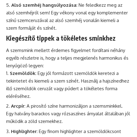
Alsó szemhéj hangsúlyozása
: Ne feledkezz meg az
alsó szemhéjról sem! Egy vékony vonal egy komplementer
színű szemceruzával az alsó szemhéj vonalán kiemeli a
szem formáját és színét.
Kiegészítő tippek a tökéletes sminkhez
A szemsmink mellett érdemes figyelmet fordítani néhány
egyéb részletre is, hogy a teljes megjelenés harmonikus és
lenyűgöző legyen:
Szemöldök
: Egy jól formázott szemöldök keretezi a
tekintetet és kiemeli a szem színét. Használj a hajszínedhez
illő szemöldök ceruzát vagy púdert a tökéletes forma
eléréséhez.
Arcpír
: A pirosító színe harmonizáljon a szemsminkkel.
Egy halvány barackos vagy rózsaszínes árnyalat általában jól
működik a zöld szemekhez.
Highlighter
: Egy finom highlighter a szemöldökcsont