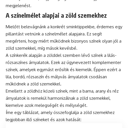
megjelenést.
A színelmélet alapjai a zöld szemekhez
Mielőtt belevágnánk a konkrét sminktippekbe, érdemes egy
pillantást vetnünk a színelmélet alapjaira. Ez segít
megérteni, hogy miért működnek bizonyos színek olyan jól a
zöld szemekkel, míg mások kevésbé.
A színkerék alapján a zölddel szemben lévő színek a lilás-
rózsaszínes árnyalatok. Ezek az úgynevezett komplementer
színek, amelyek egymást erősítik és kiemelik. Éppen ezért a
lila, bordó, rózsaszín és mályvás árnyalatok csodásan
működnek a zöld szemekkel.
Emellett a zöldhöz közeli színek, mint a barna, arany és réz
árnyalatok is remekül harmonizálnak a zöld szemekkel,
kiemelve azok melegségét és mélységét.
Íme egy táblázat, amely összefoglalja a zöld szemekhez
legjobban illő színeket és azok hatását: