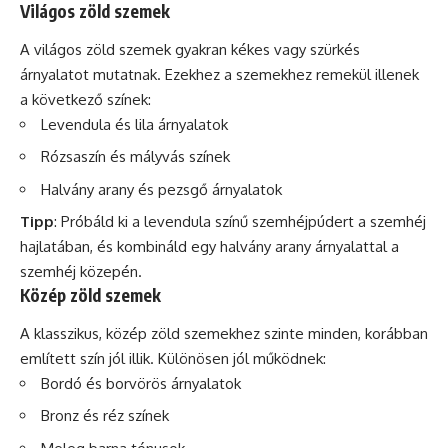
Világos zöld szemek
A világos zöld szemek gyakran kékes vagy szürkés
árnyalatot mutatnak. Ezekhez a szemekhez remekül illenek
a következő színek:
Levendula és lila árnyalatok
Rózsaszín és mályvás színek
Halvány arany és pezsgő árnyalatok
Tipp
: Próbáld ki a levendula színű szemhéjpúdert a szemhéj
hajlatában, és kombináld egy halvány arany árnyalattal a
szemhéj közepén.
Közép zöld szemek
A klasszikus, közép zöld szemekhez szinte minden, korábban
említett szín jól illik. Különösen jól működnek:
Bordó és borvörös árnyalatok
Bronz és réz színek