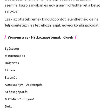
szemhéj külső sarkában és egy arany highlighterrel a belső
sarokban.
Ezek az ötletek remek kiindulópontot jelenthetnek, de ne
félj kísérletezni és létrehozni saját, egyedi kombinációidat!
Womensway – Hétköznapi témák nőknek
Egészség
Mindennapok
Háztartás
Fitness
Életmód
Álmoskönyv – Álomfejtés
Szépségápolás
Mit? Mikor? Hogyan?
Dekor