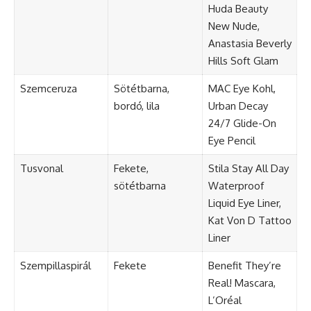
Huda Beauty
New Nude,
Anastasia Beverly
Hills Soft Glam
Szemceruza
Sötétbarna,
MAC Eye Kohl,
bordó, lila
Urban Decay
24/7 Glide-On
Eye Pencil
Tusvonal
Fekete,
Stila Stay All Day
sötétbarna
Waterproof
Liquid Eye Liner,
Kat Von D Tattoo
Liner
Szempillaspirál
Fekete
Benefit They’re
Real! Mascara,
L’Oréal