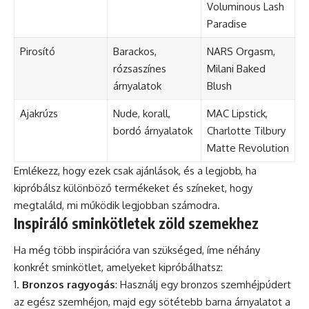
Voluminous Lash
Paradise
Pirosító
Barackos,
NARS Orgasm,
rózsaszínes
Milani Baked
árnyalatok
Blush
Ajakrúzs
Nude, korall,
MAC Lipstick,
bordó árnyalatok
Charlotte Tilbury
Matte Revolution
Emlékezz, hogy ezek csak ajánlások, és a legjobb, ha
kipróbálsz különböző termékeket és színeket, hogy
megtaláld, mi működik legjobban számodra.
Inspiráló sminkötletek zöld szemekhez
Ha még több inspirációra van szükséged, íme néhány
konkrét sminkötlet, amelyeket kipróbálhatsz:
Bronzos ragyogás
: Használj egy bronzos szemhéjpúdert
az egész szemhéjon, majd egy sötétebb barna árnyalatot a