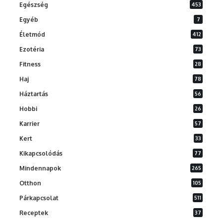
Egészség
453
Egyéb
7
Életmód
412
Ezotéria
73
Fitness
28
Haj
78
Háztartás
56
Hobbi
26
Karrier
57
Kert
33
Kikapcsolódás
77
Mindennapok
265
Otthon
105
Párkapcsolat
511
Receptek
37