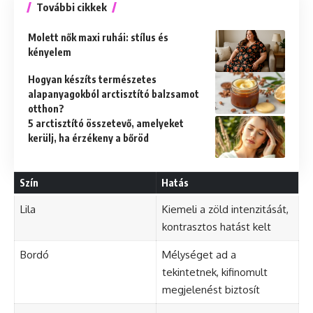
További cikkek
Molett nők maxi ruhái: stílus és
kényelem
Hogyan készíts természetes
alapanyagokból arctisztító balzsamot
otthon?
5 arctisztító összetevő, amelyeket
kerülj, ha érzékeny a bőröd
Szín
Hatás
Lila
Kiemeli a zöld intenzitását,
kontrasztos hatást kelt
Bordó
Mélységet ad a
tekintetnek, kifinomult
megjelenést biztosít