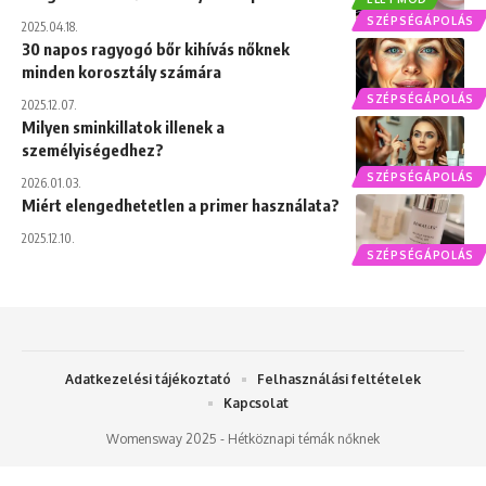
SZÉPSÉGÁPOLÁS
2025.04.18.
30 napos ragyogó bőr kihívás nőknek
minden korosztály számára
SZÉPSÉGÁPOLÁS
2025.12.07.
Milyen sminkillatok illenek a
személyiségedhez?
SZÉPSÉGÁPOLÁS
2026.01.03.
Miért elengedhetetlen a primer használata?
2025.12.10.
SZÉPSÉGÁPOLÁS
Adatkezelési tájékoztató
Felhasználási feltételek
Kapcsolat
Womensway 2025 - Hétköznapi témák nőknek