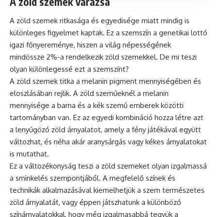
A zöld szemek varázsa
A zöld szemek ritkasága és egyedisége miatt mindig is
különleges figyelmet kaptak. Ez a szemszín a genetikai lottó
igazi főnyereménye, hiszen a világ népességének
mindössze 2%-a rendelkezik zöld szemekkel. De mi teszi
olyan különlegessé ezt a szemszínt?
A zöld szemek titka a melanin pigment mennyiségében és
eloszlásában rejlik. A zöld szeműeknél a melanin
mennyisége a barna és a kék szemű emberek közötti
tartományban van. Ez az egyedi kombináció hozza létre azt
a lenyűgöző zöld árnyalatot, amely a fény játékával együtt
változhat, és néha akár aranysárgás vagy kékes árnyalatokat
is mutathat.
Ez a változékonyság teszi a zöld szemeket olyan izgalmassá
a sminkelés szempontjából. A megfelelő színek és
technikák alkalmazásával kiemelhetjük a szem természetes
zöld árnyalatát, vagy éppen játszhatunk a különböző
színárnyalatokkal, hogy még izgalmasabbá tegyük a