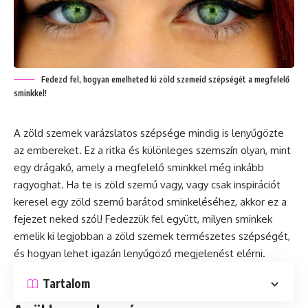
Fedezd fel, hogyan emelheted ki zöld szemeid szépségét a megfelelő
sminkkel!
A zöld szemek varázslatos szépsége mindig is lenyűgözte
az embereket. Ez a ritka és különleges szemszín olyan, mint
egy drágakő, amely a megfelelő sminkkel még inkább
ragyoghat. Ha te is zöld szemű vagy, vagy csak inspirációt
keresel egy zöld szemű barátod sminkeléséhez, akkor ez a
fejezet neked szól! Fedezzük fel együtt, milyen sminkek
emelik ki legjobban a zöld szemek természetes szépségét,
és hogyan lehet igazán lenyűgöző megjelenést elérni.
Tartalom