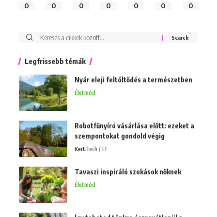
0
0
0
0
0
0
0
Keresés:
Legfrissebb témák
Nyár eleji feltöltődés a természetben
Életmód
Robotfűnyíró vásárlása előtt: ezeket a
szempontokat gondold végig
Kert
Tech / IT
Tavaszi inspiráló szokások nőknek
Életmód