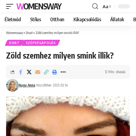
WOMENSWAY
Aa
Font
Resizer
Életmód
Stílus
Otthon
Kikapcsolódás
Állatok
B
Womensway
»
Divat
»
Zöld szemhez milyen smink illik?
DIVAT
SZÉPSÉGÁPOLÁS
Zöld szemhez milyen smink illik?
12 Min. olvasás
Nagy Anna
Közzétéve: 2025.02.14.