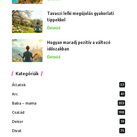
Tavaszi lelki megújulás gyakorlati
tippekkel
Életmód
Hogyan maradj pozitív a változó
időszakban
Életmód
Kategóriák
Állatok
37
Arc
41
Baba – mama
353
Család
198
Dekor
19
Divat
75