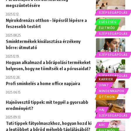
megszüntetésére
SZÉPSÉGÁPOLÁS
2025.12.12.
Nyirokdrenázs otthon – lépésről lépésre a
EGÉSZSÉG
feszesebb testért
ÉLETMÓD
SZÉPSÉGÁPOLÁS
2025.08.25.
Sminktermékek kiválasztása érzékeny
bőrre: útmutató
SZÉPSÉGÁPOLÁS
2025.12.19.
Hogyan alkalmazd a bőrápolási termékeket
helyesen, hogy ne tömítsék el a pórusaidat?
SZÉPSÉGÁPOLÁS
2025.12.28.
KARRIER
Profi sminkelés a home office napjaira
DIVAT
MINDENNAPOK
2025.06.15.
OTTHON
Hajnövesztő tippek: mit tegyél a gyorsabb
eredményért?
HAJ
SZÉPSÉGÁPOLÁS
2025.09.13.
Tuti tippek fátyolmaszkhoz, hogyan hozd ki
ARC
a legtöbbet a bőröd mélyebb táplálásából?
ÉLETMÓD