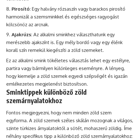
Pirosító
: Egy halvány rózsaszín vagy barackos pirosító
harmonizál a szemsminkkel és egészséges ragyogást
kölcsönöz az arcnak.
Ajakrúzs
: Az alkalmi sminkhez választhatunk egy
merészebb ajakszínt is. Egy mély bordó vagy egy élénk
korall szín remekül kiegészíti a zöld szemeket.
Ez az alkalmi smink tökéletes választás lehet egy estélyre,
partira vagy bármilyen különleges eseményre. A lényeg,
hogy kiemelje a zöld szemek egyedi szépségét és igazán
emlékezetes megjelenést biztosítson.
Sminktippek különböző zöld
szemárnyalatokhoz
Fontos megjegyezni, hogy nem minden zöld szem
egyforma. A zöld szemek széles skálán mozognak a világos,
szinte türkizes árnyalatoktól a sötét, mohaszerű zöldig. Íme
néhány specifikus tipp a különböző zöld szemárnyalatokhoz: