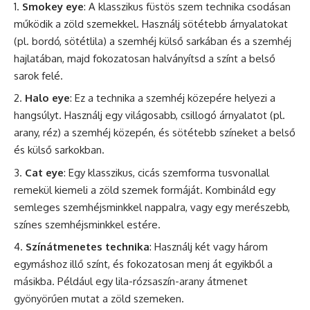
Smokey eye
: A klasszikus füstös szem technika csodásan
működik a zöld szemekkel. Használj sötétebb árnyalatokat
(pl. bordó, sötétlila) a szemhéj külső sarkában és a szemhéj
hajlatában, majd fokozatosan halványítsd a színt a belső
sarok felé.
Halo eye
: Ez a technika a szemhéj közepére helyezi a
hangsúlyt. Használj egy világosabb, csillogó árnyalatot (pl.
arany, réz) a szemhéj közepén, és sötétebb színeket a belső
és külső sarkokban.
Cat eye
: Egy klasszikus, cicás szemforma tusvonallal
remekül kiemeli a zöld szemek formáját. Kombináld egy
semleges szemhéjsminkkel nappalra, vagy egy merészebb,
színes szemhéjsminkkel estére.
Színátmenetes technika
: Használj két vagy három
egymáshoz illő színt, és fokozatosan menj át egyikből a
másikba. Például egy lila-rózsaszín-arany átmenet
gyönyörűen mutat a zöld szemeken.