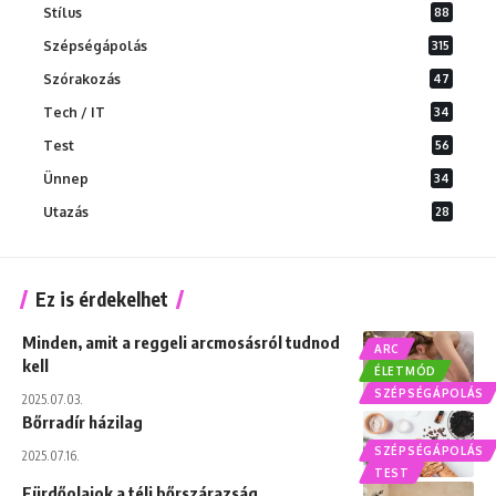
Stílus
88
Szépségápolás
315
Szórakozás
47
Tech / IT
34
Test
56
Ünnep
34
Utazás
28
Ez is érdekelhet
Minden, amit a reggeli arcmosásról tudnod
ARC
kell
ÉLETMÓD
SZÉPSÉGÁPOLÁS
2025.07.03.
Bőrradír házilag
SZÉPSÉGÁPOLÁS
2025.07.16.
TEST
Fürdőolajok a téli bőrszárazság