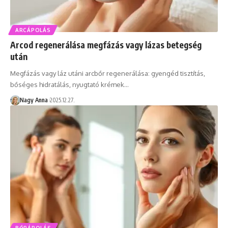
ARCÁPOLÁS
Arcod regenerálása megfázás vagy lázas betegség
után
Megfázás vagy láz utáni arcbőr regenerálása: gyengéd tisztítás,
bőséges hidratálás, nyugtató krémek…
Nagy Anna
2025.12.27.
BŐRÁPOLÁS