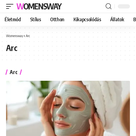
WOMENSWAY
Életmód
Stílus
Otthon
Kikapcsolódás
Állatok
B
Womensway
»
Arc
Arc
Arc