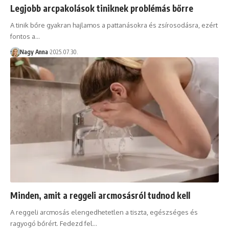
Legjobb arcpakolások tiniknek problémás bőrre
A tinik bőre gyakran hajlamos a pattanásokra és zsírosodásra, ezért
fontos a…
Nagy Anna
2025.07.30.
Minden, amit a reggeli arcmosásról tudnod kell
A reggeli arcmosás elengedhetetlen a tiszta, egészséges és
ragyogó bőrért. Fedezd fel…