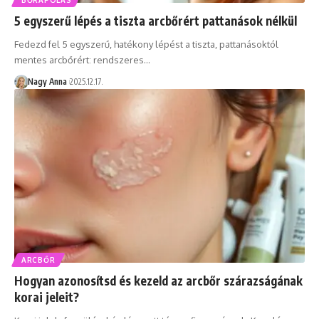
5 egyszerű lépés a tiszta arcbőrért pattanások nélkül
Fedezd fel 5 egyszerű, hatékony lépést a tiszta, pattanásoktól
mentes arcbőrért: rendszeres…
Nagy Anna
2025.12.17.
ARCBŐR
Hogyan azonosítsd és kezeld az arcbőr szárazságának
korai jeleit?