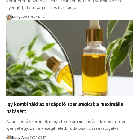
Korai jelek: feszülés, hámlás, matt tónus, finom ráncok. Kezelés:
gyengéd, illatanyagmentes tisztítás,…
Nagy Anna
2025.12.14.
Így kombináld az arcápoló szérumokat a maximális
hatásért
Az arcápoló szérumok megfelelő kombinálásával bőröd minden
igényét egyszerre kielégítheted. Tudatosan összeválogatva…
Nagy Anna
2025.09.17.