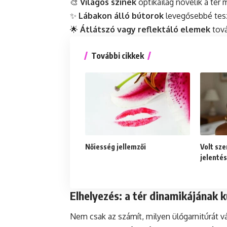
🎨
Világos színek
optikailag növelik a tér 
✨
Lábakon álló bútorok
levegősebbé tesz
🌟
Átlátszó vagy reflektáló elemek
tová
További cikkek
Nőiesség jellemzői
Volt sze
jelenté
Elhelyezés: a tér dinamikájának k
Nem csak az számít, milyen ülőgarnitúrát v