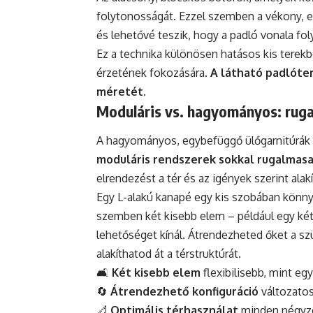
folytonosságát. Ezzel szemben a vékony, e
és lehetővé teszik, hogy a padló vonala foly
Ez a technika különösen hatásos kis terekb
érzetének fokozására.
A látható padlóter
méretét
.
Moduláris vs. hagyományos: rug
A hagyományos, egybefüggő ülőgarnitúrák g
moduláris rendszerek sokkal rugalmas
elrendezést a tér és az igények szerint alakí
Egy L-alakú kanapé egy kis szobában könnye
szemben két kisebb elem – például egy két
lehetőséget kínál. Átrendezheted őket a sz
alakíthatod át a térstruktúrát.
🛋️
Két kisebb elem
flexibilisebb, mint eg
🔄
Átrendezhető konfiguráció
változatos
📐
Optimális térhasználat
minden négyze