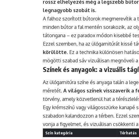
rossz elhelyezés még a legszebb bútort
legnagyobb szobát is
.
A falhoz szorított bútorok megmerevítik a 
minden bútor a fal mentén sorakozik, az ol
tátongana – ez paradox módon kisebbé tesz
Ezzel szemben, ha az ülőgarnitúrát kissé tá
körülötte
. Ez a technika különösen hatás
mögötti szabad sáv vizuálisan megnöveli a
Színek és anyagok: a vizuális tág
Az ülőgarnitúra színe és anyaga talán a leg
méretét.
A világos színek visszaverik a 
törvény, amely közvetlenül hat a térészlelé
Egy krémszínű vagy világosszürke kanapé sz
szabadon kalandozzon a térben. Ezzel sze
vonja a figyelmet, és vizuálisan csökkenti a
Szín kategória
Térhatás