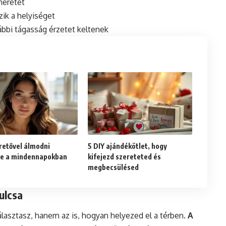
méretét
ik a helyiséget
bbi tágasság érzetet keltenek
retővel álmodni
5 DIY ajándékötlet, hogy
se a mindennapokban
kifejezd szereteted és
megbecsülésed
ulcsa
álasztasz, hanem az is, hogyan helyezed el a térben.
A