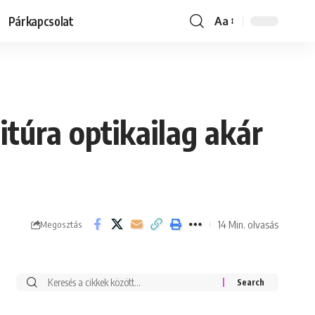
Párkapcsolat
Aa
Font
Resizer
túra optikailag akár
14 Min. olvasás
Megosztás
Keresés: