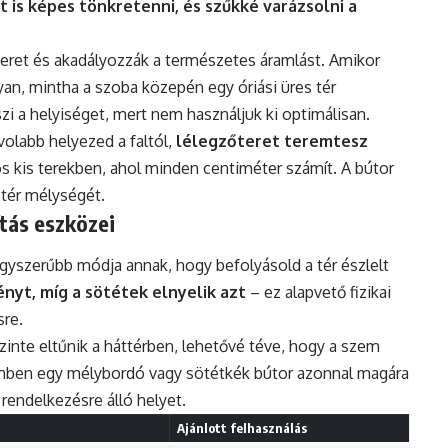
 is képes tönkretenni, és szűkké varázsolni a
teret és akadályozzák a természetes áramlást. Amikor
yan, mintha a szoba közepén egy óriási üres tér
i a helyiséget, mert nem használjuk ki optimálisan.
volabb helyezed a faltól,
lélegzőteret teremtesz
os kis terekben, ahol minden centiméter számít. A bútor
 tér mélységét.
ítás eszközei
egyszerűbb módja annak, hogy befolyásold a tér észlelt
fényt, míg a sötétek elnyelik azt
– ez alapvető fizikai
sre.
inte eltűnik a háttérben, lehetővé téve, hogy a szem
mben egy mélybordó vagy sötétkék bútor azonnal magára
 rendelkezésre álló helyet.
Ajánlott felhasználás