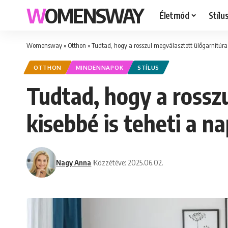
WOMENSWAY
Életmód
Stílu
Womensway
»
Otthon
»
Tudtad, hogy a rosszul megválasztott ülőgarnitúra o
OTTHON
MINDENNAPOK
STÍLUS
Tudtad, hogy a rosszu
kisebbé is teheti a na
Nagy Anna
Közzétéve: 2025.06.02.