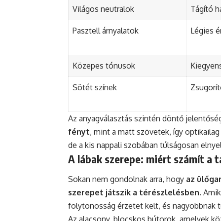
Világos neutralok
Tágító h
Pasztell árnyalatok
Légies é
Közepes tónusok
Kiegyen
Sötét színek
Zsugorít
Az anyagválasztás szintén döntő jelentősé
fényt
, mint a matt szövetek, így optikaila
de a kis nappali szobában túlságosan elnye
A lábak szerepe: miért számít a t
Sokan nem gondolnak arra, hogy
az ülőga
szerepet játszik a térészlelésben
. Amik
folytonosság érzetet kelt, és nagyobbnak t
Az alacsony, blocskos bútorok, amelyek köz