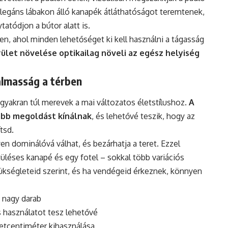
legáns lábakon álló kanapék átláthatóságot teremtenek,
tatódjon a bútor alatt is.
en, ahol minden lehetőséget ki kell használni a tágasság
ület növelése optikailag növeli az egész helyiség
almasság a térben
yakran túl merevek a mai változatos életstílushoz.
A
abb megoldást kínálnak
, és lehetővé teszik, hogy az
tsd.
n dominálóvá válhat, és bezárhatja a teret. Ezzel
üléses kanapé és egy fotel – sokkal több variációs
ükségleteid szerint, és ha vendégeid érkeznek, könnyen
y nagy darab
 használatot tesz lehetővé
tcentiméter kihasználása