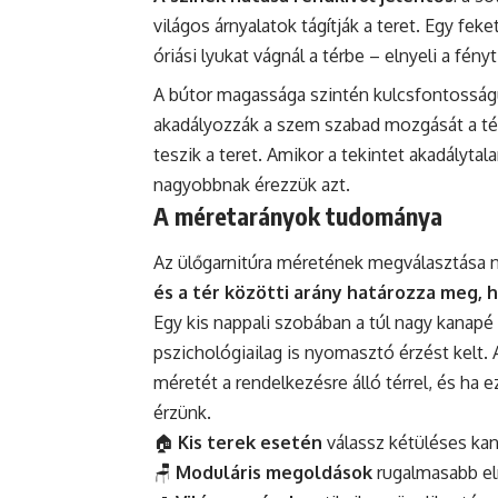
világos árnyalatok tágítják a teret. Egy fek
óriási lyukat vágnál a térbe – elnyeli a fény
A bútor magassága szintén kulcsfontosságú
akadályozzák a szem szabad mozgását a tér
teszik a teret. Amikor a tekintet akadályt
nagyobbnak érezzük azt.
A méretarányok tudománya
Az ülőgarnitúra méretének megválasztása n
és a tér közötti arány határozza meg,
Egy kis nappali szobában a túl nagy kanapé 
pszichológiailag is nyomasztó érzést kelt.
méretét a rendelkezésre álló térrel, és ha
érzünk.
🏠
Kis terek esetén
válassz kétüléses ka
🪑
Moduláris megoldások
rugalmasabb el