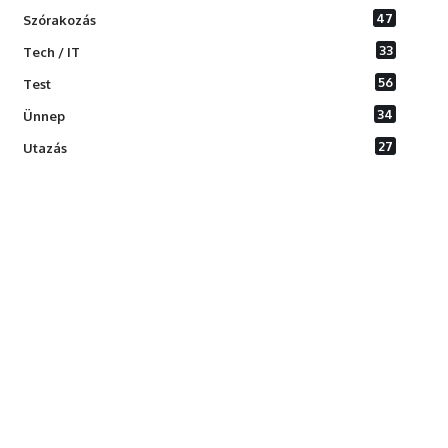
47
Szórakozás
33
Tech / IT
56
Test
34
Ünnep
27
Utazás