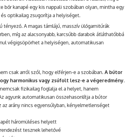
ete
bőr
kanapé egy kis nappali szobában olyan, mintha egy
t és optikailag zsugorítja a helyiséget.
 tényező. A magas támlájú, masszív ülőgarnitúrák
ben, míg az alacsonyabb, karcsúbb darabok átláthatóbbá
alanul végigsöpörhet a helyiségen, automatikusan
em csak arról szól, hogy elférjen-e a szobában.
A bútor
 hogy harmonikus vagy zsúfolt lesz-e a végeredmény
.
nemcsak fizikailag foglalja el a helyet, hanem
 Az agyunk automatikusan összehasonlítja a bútor
 ez az arány nincs egyensúlyban, kényelmetlenséget
napét háromüléses helyett
rendezést tesznek lehetővé