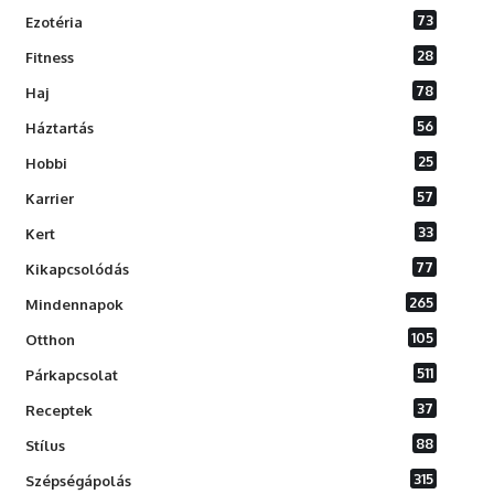
73
Ezotéria
28
Fitness
78
Haj
56
Háztartás
25
Hobbi
57
Karrier
33
Kert
77
Kikapcsolódás
265
Mindennapok
105
Otthon
511
Párkapcsolat
37
Receptek
88
Stílus
315
Szépségápolás