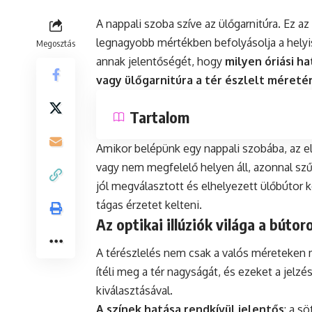
A nappali szoba szíve az ülőgarnitúra. Ez az
legnagyobb mértékben befolyásolja a helyi
Megosztás
annak jelentőségét, hogy
milyen óriási h
vagy ülőgarnitúra a tér észlelt méreté
Tartalom
Amikor belépünk egy nappali szobába, az els
vagy nem megfelelő helyen áll, azonnal sz
jól megválasztott és elhelyezett ülőbútor 
tágas érzetet kelteni.
Az optikai illúziók világa a bútor
A térészlelés nem csak a valós méreteken m
ítéli meg a tér nagyságát, és ezeket a jel
kiválasztásával.
A színek hatása rendkívül jelentős
: a s