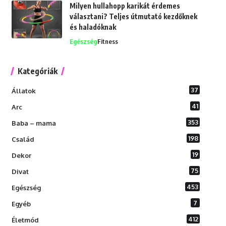
Milyen hullahopp karikát érdemes
választani? Teljes útmutató kezdőknek
és haladóknak
Egészség
Fitness
Kategóriák
37
Állatok
41
Arc
353
Baba – mama
198
Család
19
Dekor
75
Divat
453
Egészség
7
Egyéb
412
Életmód