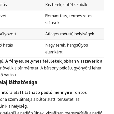
atás
Kis terek, sötét szobák
rzet
Romantikus, természetes
stílusok
súlyozott
Átlagos méretű helyiségek
ó hatás
Nagy terek, hangsúlyos
elemként
gű.
A fényes, selymes felületek jobban visszaverik a
g növelik a tér méretét. A bársony például gyönyörű lehet,
lő hatású.
alaj láthatósága
rnitúra alatt látható padló mennyire fontos
or a szem láthatja a bútor alatti területet, az
űnik a helyiség.
vetlenül a padlón ülnek, vizuálisan megszakítják a padló