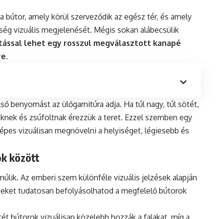
 a bútor, amely körül szerveződik az egész tér, és amely
ség vizuális megjelenését. Mégis sokan alábecsülik
atással lehet egy rosszul megválasztott kanapé
re
.
ő benyomást az ülőgarnitúra adja. Ha túl nagy, túl sötét,
űknek és zsúfoltnak érezzük a teret. Ezzel szemben egy
képes vizuálisan megnövelni a helyiséget, légiesebb és
ok között
úlik. Az emberi szem különféle vizuális jelzések alapján
zéseket tudatosan befolyásolhatod a megfelelő bútorok
ötét bútorok vizuálisan közelebb hozzák a falakat, míg a