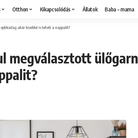
s
Otthon
Kikapcsolódás
Állatok
Baba – mama
ptikailag akár kisebbé is teheti a nappalit?
l megválasztott ülőgarni
ppalit?