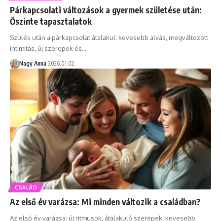
Párkapcsolati változások a gyermek születése után:
Őszinte tapasztalatok
Szülés után a párkapcsolat átalakul: kevesebb alvás, megváltozott
intimitás, új szerepek és…
Nagy Anna
2026.01.02.
CSALÁD
Az első év varázsa: Mi minden változik a családban?
Az első év varázsa: új ritmusok, átalakuló szerepek, kevesebb