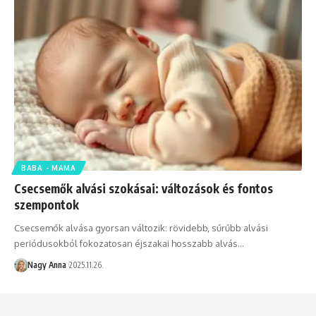
BABA - MAMA
Csecsemők alvási szokásai: változások és fontos
szempontok
Csecsemők alvása gyorsan változik: rövidebb, sűrűbb alvási
periódusokból fokozatosan éjszakai hosszabb alvás…
Nagy Anna
2025.11.26.