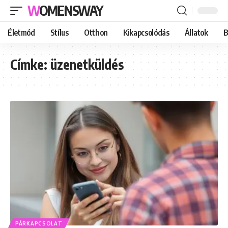
WOMENSWAY
Életmód
Stílus
Otthon
Kikapcsolódás
Állatok
B
Címke:
üzenetküldés
PÁRKAPCSOLAT