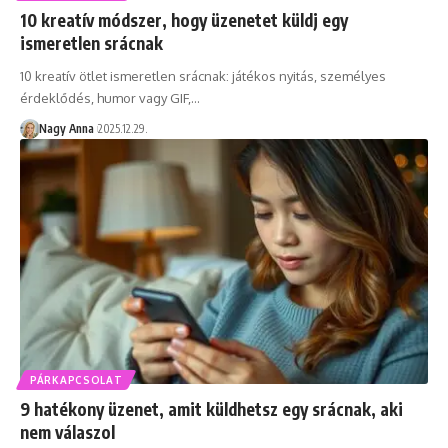
10 kreatív módszer, hogy üzenetet küldj egy
ismeretlen srácnak
10 kreatív ötlet ismeretlen srácnak: játékos nyitás, személyes
érdeklődés, humor vagy GIF,…
Nagy Anna
2025.12.29.
PÁRKAPCSOLAT
9 hatékony üzenet, amit küldhetsz egy srácnak, aki
nem válaszol