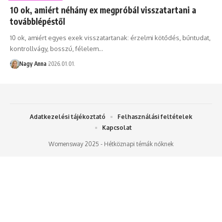
10 ok, amiért néhány ex megpróbál visszatartani a
továbblépéstől
10 ok, amiért egyes exek visszatartanak: érzelmi kötődés, bűntudat,
kontrollvágy, bosszú, félelem…
Nagy Anna
2026.01.01.
Adatkezelési tájékoztató
Felhasználási feltételek
Kapcsolat
Womensway 2025 - Hétköznapi témák nőknek