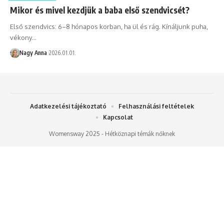
Mikor és mivel kezdjük a baba első szendvicsét?
Első szendvics: 6–8 hónapos korban, ha ül és rág. Kínáljunk puha,
vékony…
Nagy Anna
2026.01.01.
Adatkezelési tájékoztató
Felhasználási feltételek
Kapcsolat
Womensway 2025 - Hétköznapi témák nőknek