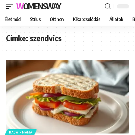
WOMENSWAY
Életmód
Stílus
Otthon
Kikapcsolódás
Állatok
B
Címke:
szendvics
BABA - MAMA