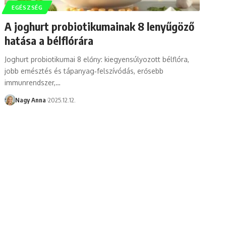
EGÉSZSÉG
A joghurt probiotikumainak 8 lenyűgöző
hatása a bélflórára
Joghurt probiotikumai 8 előny: kiegyensúlyozott bélflóra,
jobb emésztés és tápanyag‑felszívódás, erősebb
immunrendszer,…
Nagy Anna
2025.12.12.