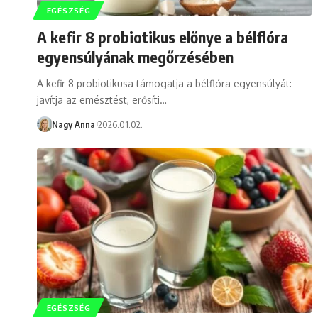
EGÉSZSÉG
A kefir 8 probiotikus előnye a bélflóra
egyensúlyának megőrzésében
A kefir 8 probiotikusa támogatja a bélflóra egyensúlyát:
javítja az emésztést, erősíti…
Nagy Anna
2026.01.02.
EGÉSZSÉG