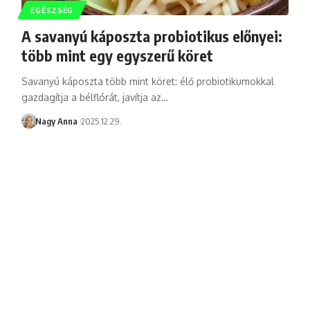
EGÉSZSÉG
A savanyú káposzta probiotikus előnyei:
több mint egy egyszerű köret
Savanyú káposzta több mint köret: élő probiotikumokkal
gazdagítja a bélflórát, javítja az…
Nagy Anna
2025.12.29.