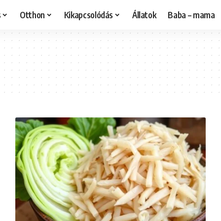
s
Otthon
Kikapcsolódás
Állatok
Baba – mama