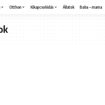
s
Otthon
Kikapcsolódás
Állatok
Baba – mama
ok