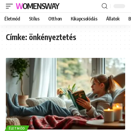
WOMENSWAY
Életmód
Stílus
Otthon
Kikapcsolódás
Állatok
B
Címke:
önkényeztetés
ÉLETMÓD