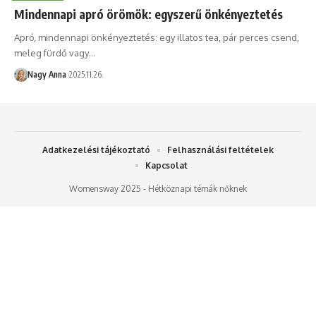
Mindennapi apró örömök: egyszerű önkényeztetés
Apró, mindennapi önkényeztetés: egy illatos tea, pár perces csend,
meleg fürdő vagy…
Nagy Anna
2025.11.26.
Adatkezelési tájékoztató
Felhasználási feltételek
Kapcsolat
Womensway 2025 - Hétköznapi témák nőknek