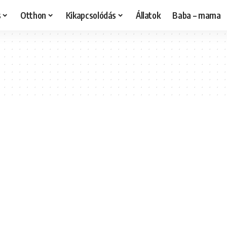
s
Otthon
Kikapcsolódás
Állatok
Baba – mama