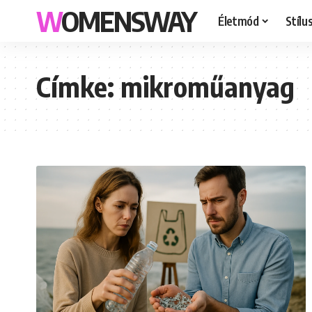
WOMENSWAY
Életmód
Stílu
Címke:
mikroműanyag