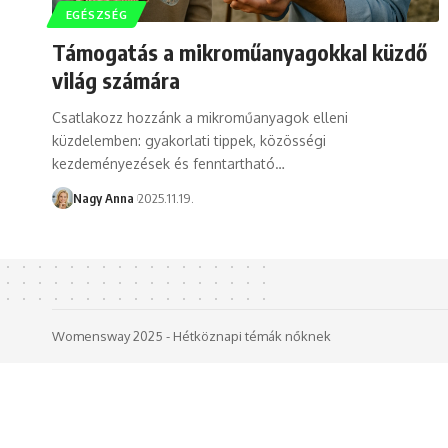
EGÉSZSÉG
Támogatás a mikroműanyagokkal küzdő
világ számára
Csatlakozz hozzánk a mikroműanyagok elleni
küzdelemben: gyakorlati tippek, közösségi
kezdeményezések és fenntartható…
Nagy Anna
2025.11.19.
Womensway 2025 - Hétköznapi témák nőknek