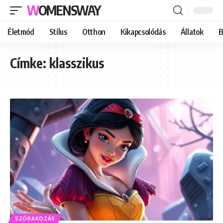
WOMENSWAY
Életmód
Stílus
Otthon
Kikapcsolódás
Állatok
B
Címke:
klasszikus
SZÓRAKOZÁS