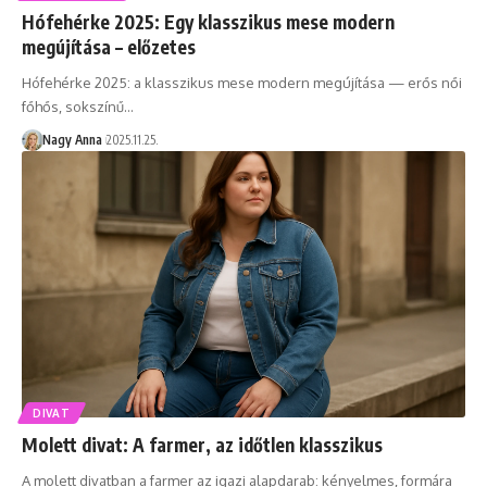
Hófehérke 2025: Egy klasszikus mese modern
megújítása – előzetes
Hófehérke 2025: a klasszikus mese modern megújítása — erős női
főhős, sokszínű…
Nagy Anna
2025.11.25.
DIVAT
Molett divat: A farmer, az időtlen klasszikus
A molett divatban a farmer az igazi alapdarab: kényelmes, formára