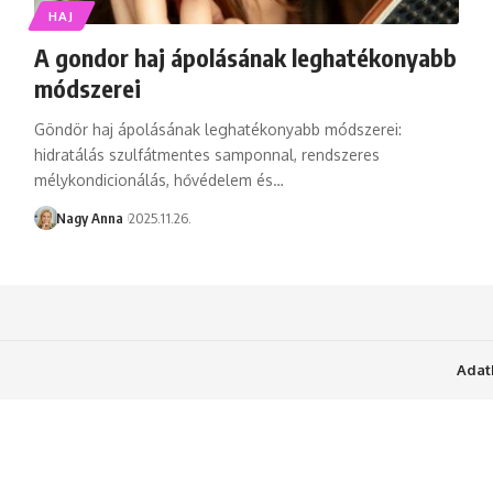
HAJ
A gondor haj ápolásának leghatékonyabb
módszerei
Göndör haj ápolásának leghatékonyabb módszerei:
hidratálás szulfátmentes samponnal, rendszeres
mélykondicionálás, hővédelem és…
Nagy Anna
2025.11.26.
Adat