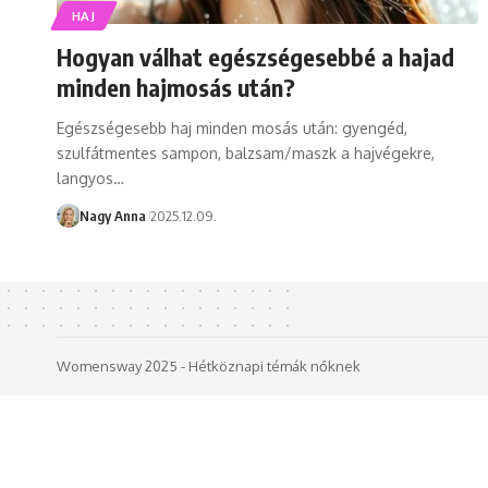
HAJ
Hogyan válhat egészségesebbé a hajad
minden hajmosás után?
Egészségesebb haj minden mosás után: gyengéd,
szulfátmentes sampon, balzsam/maszk a hajvégekre,
langyos…
Nagy Anna
2025.12.09.
Womensway 2025 - Hétköznapi témák nőknek