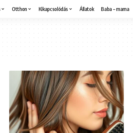
s
Otthon
Kikapcsolódás
Állatok
Baba – mama