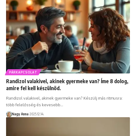
PÁRKAPCSOLAT
Randizol valakivel, akinek gyermeke van? Íme 8 dolog,
amire fel kell készülnöd.
Randizol valakivel, akinek gyermeke van? Készülj más ritmusra:
több felelősség és kevesebb…
Nagy Anna
2025.12.14.