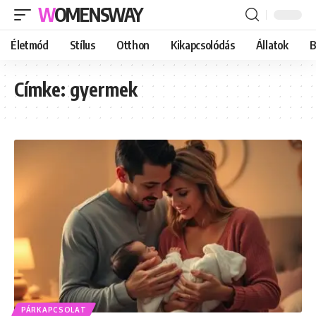
WOMENSWAY
Életmód
Stílus
Otthon
Kikapcsolódás
Állatok
B
Címke:
gyermek
PÁRKAPCSOLAT