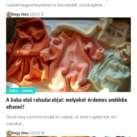
családi hagyományokban is illeszkedik. Gondoljátok…
Nagy Anna
2025.12.31.
BABA - MAMA
A baba első ruhadarabjai: melyeket érdemes emlékbe
eltenni?
Őrizd meg a kórházi bodyt és sapkát, az első rugdalózót, kis
zoknikat…
Nagy Anna
2025.12.28.