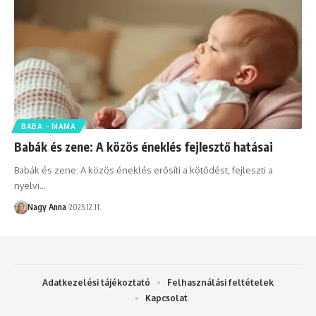
BABA - MAMA
Babák és zene: A közös éneklés fejlesztő hatásai
Babák és zene: A közös éneklés erősíti a kötődést, fejleszti a
nyelvi…
Nagy Anna
2025.12.11.
Adatkezelési tájékoztató
Felhasználási feltételek
Kapcsolat