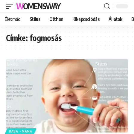
WOMENSWAY
Életmód
Stílus
Otthon
Kikapcsolódás
Állatok
B
Címke:
fogmosás
BABA - MAMA