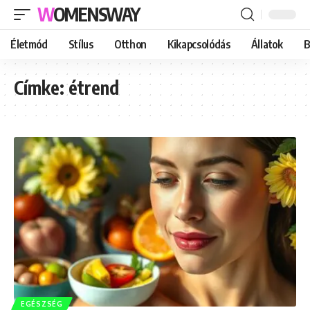
WOMENSWAY
Életmód
Stílus
Otthon
Kikapcsolódás
Állatok
B
Címke:
étrend
EGÉSZSÉG