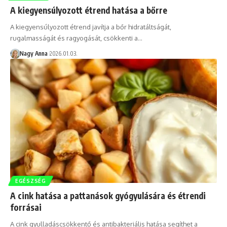
A kiegyensúlyozott étrend hatása a bőrre
A kiegyensúlyozott étrend javítja a bőr hidratáltságát,
rugalmasságát és ragyogását, csökkenti a…
Nagy Anna
2026.01.03.
EGÉSZSÉG
A cink hatása a pattanások gyógyulására és étrendi
forrásai
A cink gyulladáscsökkentő és antibakteriális hatása segíthet a