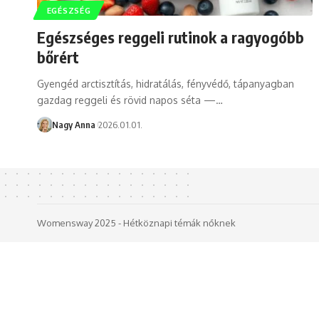
EGÉSZSÉG
Egészséges reggeli rutinok a ragyogóbb
bőrért
Gyengéd arctisztítás, hidratálás, fényvédő, tápanyagban
gazdag reggeli és rövid napos séta —…
Nagy Anna
2026.01.01.
Womensway 2025 - Hétköznapi témák nőknek