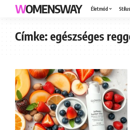
WOMENSWAY
Életmód
Stílu
Címke:
egészséges regge