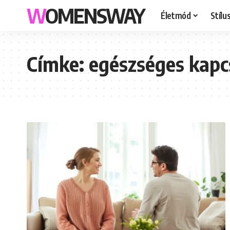
WOMENSWAY
Életmód
Stílu
Címke:
egészséges kapc