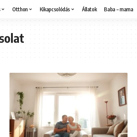
s
Otthon
Kikapcsolódás
Állatok
Baba – mama
solat