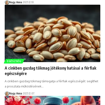
Nagy Anna
2025.12.10.
EGÉSZSÉG
A cinkben gazdag tökmag jótékony hatásai a férfiak
egészségére
A cinkben gazdag tökmag támogatja a férfiak egészségét: segíthet
a prosztata működésének…
Nagy Anna
2025.12.07.