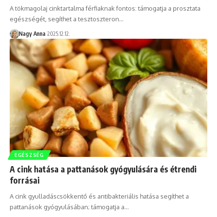
A tökmagolaj cinktartalma férfiaknak fontos: támogatja a prosztata
egészségét, segíthet a tesztoszteron…
Nagy Anna
2025.12.12.
EGÉSZSÉG
A cink hatása a pattanások gyógyulására és étrendi
forrásai
A cink gyulladáscsökkentő és antibakteriális hatása segíthet a
pattanások gyógyulásában; támogatja a…