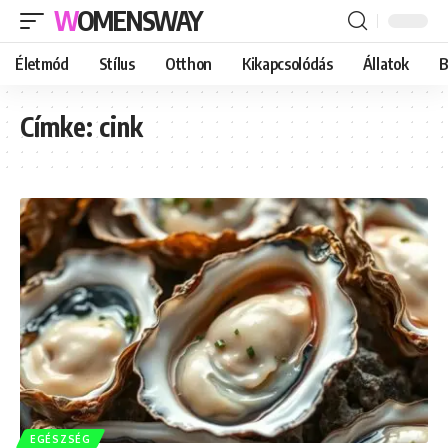
WOMENSWAY
Életmód
Stílus
Otthon
Kikapcsolódás
Állatok
B
Címke:
cink
EGÉSZSÉG