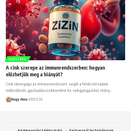
EGÉSZSÉG
A cink szerepe az immunrendszerben: hogyan
előzhetjük meg a hiányát?
Cink támogatja az immunrendszert: segíti a fehérvérsejtek
működését, gyulladáscsökkentést és sebgyógyulást. Hiány…
Nagy Anna
2025.11.26.
Adatkezelési tájékoztató
Felhasználási feltételek