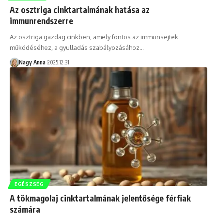
Az osztriga cinktartalmának hatása az
immunrendszerre
Az osztriga gazdag cinkben, amely fontos az immunsejtek
működéséhez, a gyulladás szabályozásához…
Nagy Anna
2025.12.31.
EGÉSZSÉG
A tökmagolaj cinktartalmának jelentősége férfiak
számára