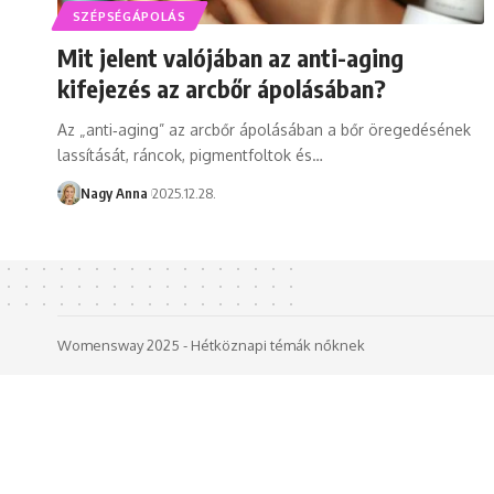
SZÉPSÉGÁPOLÁS
Mit jelent valójában az anti-aging
kifejezés az arcbőr ápolásában?
Az „anti‑aging” az arcbőr ápolásában a bőr öregedésének
lassítását, ráncok, pigmentfoltok és…
Nagy Anna
2025.12.28.
Womensway 2025 - Hétköznapi témák nőknek