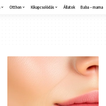
s
Otthon
Kikapcsolódás
Állatok
Baba – mama