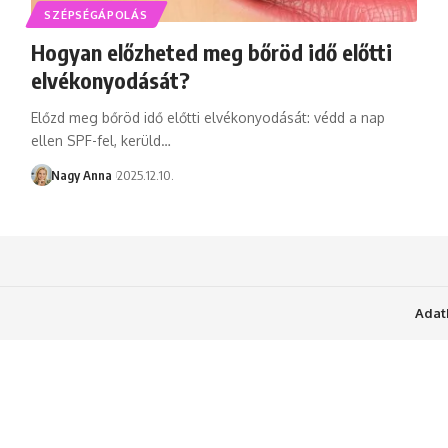
SZÉPSÉGÁPOLÁS
Hogyan előzheted meg bőröd idő előtti
elvékonyodását?
Előzd meg bőröd idő előtti elvékonyodását: védd a nap
ellen SPF-fel, kerüld…
Nagy Anna
2025.12.10.
Adat