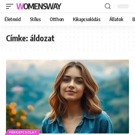
WOMENSWAY
Életmód
Stílus
Otthon
Kikapcsolódás
Állatok
B
Címke:
áldozat
PÁRKAPCSOLAT