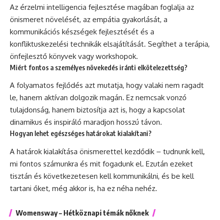
Az érzelmi intelligencia fejlesztése magában foglalja az
önismeret növelését, az empátia gyakorlását, a
kommunikációs készségek fejlesztését és a
konfliktuskezelési technikák elsajátítását. Segíthet a terápia,
önfejlesztő könyvek vagy workshopok.
Miért fontos a személyes növekedés iránti elkötelezettség?
A folyamatos fejlődés azt mutatja, hogy valaki nem ragadt
le, hanem aktívan dolgozik magán. Ez nemcsak vonzó
tulajdonság, hanem biztosítja azt is, hogy a kapcsolat
dinamikus és inspiráló maradjon hosszú távon.
Hogyan lehet egészséges határokat kialakítani?
A határok kialakítása önismerettel kezdődik – tudnunk kell,
mi fontos számunkra és mit fogadunk el. Ezután ezeket
tisztán és következetesen kell kommunikálni, és be kell
tartani őket, még akkor is, ha ez néha nehéz.
Womensway – Hétköznapi témák nőknek