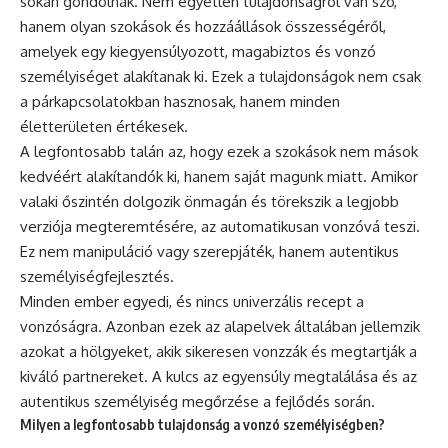
sokan gondolnák. Nem egyetlen tulajdonságról van szó,
hanem olyan szokások és hozzáállások összességéről,
amelyek egy kiegyensúlyozott, magabiztos és vonzó
személyiséget alakítanak ki. Ezek a tulajdonságok nem csak
a párkapcsolatokban hasznosak, hanem minden
életterületen értékesek.
A legfontosabb talán az, hogy ezek a szokások nem mások
kedvéért alakítandók ki, hanem saját magunk miatt. Amikor
valaki őszintén dolgozik önmagán és törekszik a legjobb
verziója megteremtésére, az automatikusan vonzóvá teszi.
Ez nem manipuláció vagy szerepjáték, hanem autentikus
személyiségfejlesztés.
Minden ember egyedi, és nincs univerzális recept a
vonzóságra. Azonban ezek az alapelvek általában jellemzik
azokat a hölgyeket, akik sikeresen vonzzák és megtartják a
kiváló partnereket. A kulcs az egyensúly megtalálása és az
autentikus személyiség megőrzése a fejlődés során.
Milyen a legfontosabb tulajdonság a vonzó személyiségben?