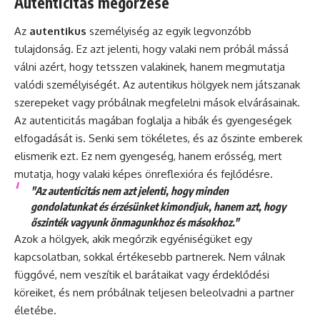
Autenticitás megőrzése
Az
autentikus
személyiség az egyik legvonzóbb
tulajdonság. Ez azt jelenti, hogy valaki nem próbál mássá
válni azért, hogy tetsszen valakinek, hanem megmutatja
valódi személyiségét. Az autentikus hölgyek nem játszanak
szerepeket vagy próbálnak megfelelni mások elvárásainak.
Az autenticitás magában foglalja a hibák és gyengeségek
elfogadását is. Senki sem tökéletes, és az őszinte emberek
elismerik ezt. Ez nem gyengeség, hanem erősség, mert
mutatja, hogy valaki képes önreflexióra és fejlődésre.
"Az autenticitás nem azt jelenti, hogy minden
gondolatunkat és érzésünket kimondjuk, hanem azt, hogy
őszinték vagyunk önmagunkhoz és másokhoz."
Azok a hölgyek, akik megőrzik egyéniségüket egy
kapcsolatban, sokkal értékesebb partnerek. Nem válnak
függővé, nem veszítik el barátaikat vagy érdeklődési
köreiket, és nem próbálnak teljesen beleolvadni a partner
életébe.