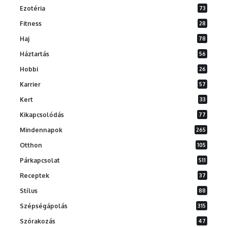
Ezotéria
73
Fitness
28
Haj
78
Háztartás
56
Hobbi
26
Karrier
57
Kert
33
Kikapcsolódás
77
Mindennapok
265
Otthon
105
Párkapcsolat
511
Receptek
37
Stílus
88
Szépségápolás
315
Szórakozás
47