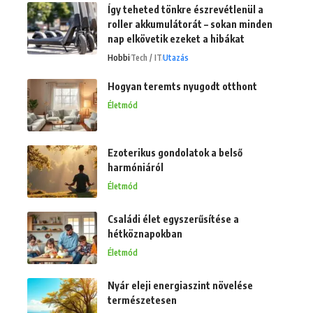
Így teheted tönkre észrevétlenül a
roller akkumulátorát – sokan minden
nap elkövetik ezeket a hibákat
Hobbi
Tech / IT
Utazás
Hogyan teremts nyugodt otthont
Életmód
Ezoterikus gondolatok a belső
harmóniáról
Életmód
Családi élet egyszerűsítése a
hétköznapokban
Életmód
Nyár eleji energiaszint növelése
természetesen