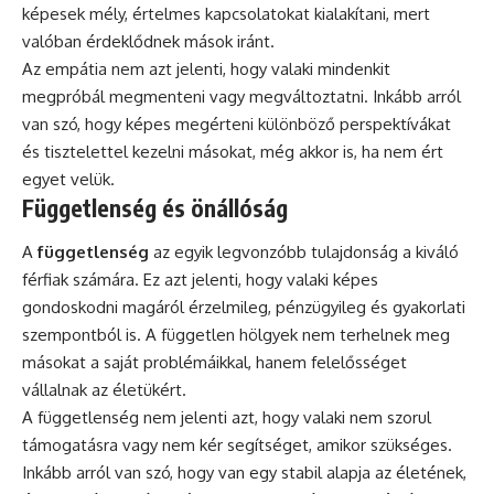
képesek mély, értelmes kapcsolatokat kialakítani, mert
valóban érdeklődnek mások iránt.
Az empátia nem azt jelenti, hogy valaki mindenkit
megpróbál megmenteni vagy megváltoztatni. Inkább arról
van szó, hogy képes megérteni különböző perspektívákat
és tisztelettel kezelni másokat, még akkor is, ha nem ért
egyet velük.
Függetlenség és önállóság
A
függetlenség
az egyik legvonzóbb tulajdonság a kiváló
férfiak számára. Ez azt jelenti, hogy valaki képes
gondoskodni magáról érzelmileg, pénzügyileg és gyakorlati
szempontból is. A független hölgyek nem terhelnek meg
másokat a saját problémáikkal, hanem felelősséget
vállalnak az életükért.
A függetlenség nem jelenti azt, hogy valaki nem szorul
támogatásra vagy nem kér segítséget, amikor szükséges.
Inkább arról van szó, hogy van egy stabil alapja az életének,