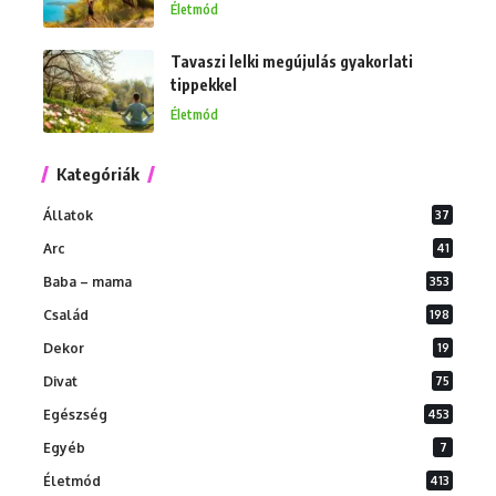
Életmód
Tavaszi lelki megújulás gyakorlati
tippekkel
Életmód
Kategóriák
Állatok
37
Arc
41
Baba – mama
353
Család
198
Dekor
19
Divat
75
Egészség
453
Egyéb
7
Életmód
413