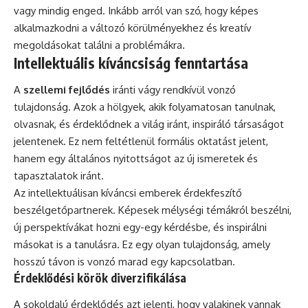
vagy mindig enged. Inkább arról van szó, hogy képes
alkalmazkodni a változó körülményekhez és kreatív
megoldásokat találni a problémákra.
Intellektuális kíváncsiság fenntartása
A
szellemi fejlődés
iránti vágy rendkívül vonzó
tulajdonság. Azok a hölgyek, akik folyamatosan tanulnak,
olvasnak, és érdeklődnek a világ iránt, inspiráló társaságot
jelentenek. Ez nem feltétlenül formális oktatást jelent,
hanem egy általános nyitottságot az új ismeretek és
tapasztalatok iránt.
Az intellektuálisan kíváncsi emberek érdekfeszítő
beszélgetőpartnerek. Képesek mélységi témákról beszélni,
új perspektívákat hozni egy-egy kérdésbe, és inspirálni
másokat is a tanulásra. Ez egy olyan tulajdonság, amely
hosszú távon is vonzó marad egy kapcsolatban.
Érdeklődési körök diverzifikálása
A sokoldalú érdeklődés azt jelenti, hogy valakinek vannak