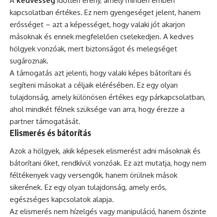
A
kedvesség
időtlen erény, amely minden emberi
kapcsolatban értékes. Ez nem gyengeséget jelent, hanem
erősséget – azt a képességet, hogy valaki jót akarjon
másoknak és ennek megfelelően cselekedjen. A kedves
hölgyek vonzóak, mert biztonságot és melegséget
sugároznak.
A támogatás azt jelenti, hogy valaki képes bátorítani és
segíteni másokat a céljaik elérésében. Ez egy olyan
tulajdonság, amely különösen értékes egy párkapcsolatban,
ahol mindkét félnek szüksége van arra, hogy érezze a
partner támogatását.
Elismerés és bátorítás
Azok a hölgyek, akik képesek elismerést adni másoknak és
bátorítani őket, rendkívül vonzóak. Ez azt mutatja, hogy nem
féltékenyek vagy versengők, hanem örülnek mások
sikerének. Ez egy olyan tulajdonság, amely erős,
egészséges kapcsolatok alapja.
Az elismerés nem hízelgés vagy manipuláció, hanem őszinte