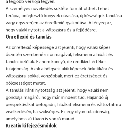
a legjobb verziója legyen.
A személyes növekedés sokféle formát ölthet. Lehet
terápia, önfejlesztő könyvek olvasása, új készségek tanulása
vagy egyszerűen az önreflexió gyakorlása. A lényeg az,
hogy valaki nyitott a változásra és a fejlődésre.
Önreflexió és tanulás
Az önreflexió képessége azt jelenti, hogy valaki képes
őszintén szembenézni önmagával, felismerni a hibáit és
tanulni belőlük. Ez nem könnyű, de rendkívül értékes
tulajdonság. Azok a hölgyek, akik képesek önkritikára és
változásra, sokkal vonzóbbak, mert ez érettséget és
bölcsességet mutat.
A tanulás iránti nyitottság azt jelenti, hogy valaki nem
gondolja magáról, hogy már mindent tud. Hajlandó új
perspektívákat befogadni, hibákat elismerni és változtatni a
viselkedésén, ha szükséges. Ez egy olyan tulajdonság,
amely hosszú távon is vonzó marad.
Kreatív kifejezésmódok