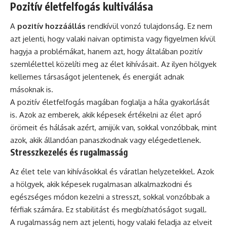
Pozitív életfelfogás kultiválása
A
pozitív hozzáállás
rendkívül vonzó tulajdonság. Ez nem
azt jelenti, hogy valaki naivan optimista vagy figyelmen kívül
hagyja a problémákat, hanem azt, hogy általában pozitív
szemlélettel közelíti meg az élet kihívásait. Az ilyen hölgyek
kellemes társaságot jelentenek, és energiát adnak
másoknak is.
A pozitív életfelfogás magában foglalja a hála gyakorlását
is. Azok az emberek, akik képesek értékelni az élet apró
örömeit és hálásak azért, amijük van, sokkal vonzóbbak, mint
azok, akik állandóan panaszkodnak vagy elégedetlenek.
Stresszkezelés és rugalmasság
Az élet tele van kihívásokkal és váratlan helyzetekkel. Azok
a hölgyek, akik képesek rugalmasan alkalmazkodni és
egészséges módon kezelni a stresszt, sokkal vonzóbbak a
férfiak számára. Ez stabilitást és megbízhatóságot sugall.
A rugalmasság nem azt jelenti, hogy valaki feladja az elveit