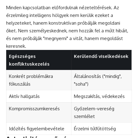
Minden kapcsolatban előfordulnak nézeteltérések. Az
érzelmileg intelligens hölgyek nem kerülik ezeket a
helyzeteket, hanem konstruktívan próbálják megoldani
őket. Nem személyeskednek, nem hozzák fel a múlt hibáit,
és nem próbálják "megnyerni" a vitát, hanem megoldást
keresnek.
Egészséges
Kerülendő viselkedések
konfliktuskezelés
Konkrét problémákra
Általánosítás ("mindig",
fókuszálás
"soha")
Aktív hallgatás
Megszakítás, védekezés
Kompromisszumkeresés
Győzelem-vereség
szemlélet
Időzítés figyelembevétele
Érzelmi túlfűtöttség