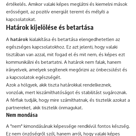
értékelés. Amikor valaki képes meglátni és kiemelni mások
erősségeit, az pozitív energiát teremt és mélyíti a
kapcsolatokat.
Határok kijelölése és betartása
A
határok
kialakítása és betartása elengedhetetlen az
egészséges kapcsolatokhoz. Ez azt jelenti, hogy valaki
tisztában van azzal, mit fogad el és mit nem, és képes ezt
kommunikálni és betartatni. A határok nem falak, hanem
irányelvek, amelyek segítenek megőrizni az önbecsülést és
a kapcsolatok egészségét.
Azok a hölgyek, akik tiszta határokkal rendelkeznek,
vonzóak, mert kiszámíthatóságot és stabilitást sugároznak.
A férfiak tudják, hogy mire számíthatnak, és tisztelik azokat a
partnereket, akik tisztelik önmagukat.
Nem mondása
A "nem" kimondásának képessége rendkívül fontos készség.
Ez nem önzőségről szól, hanem arról, hogy valaki képes