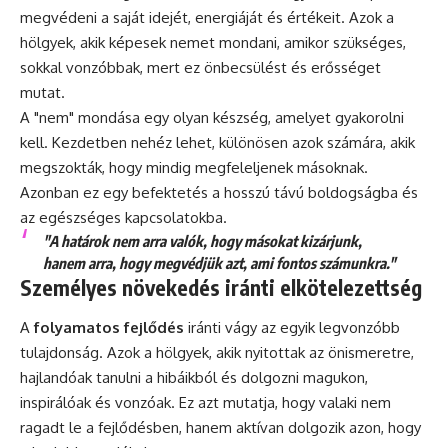
megvédeni a saját idejét, energiáját és értékeit. Azok a
hölgyek, akik képesek nemet mondani, amikor szükséges,
sokkal vonzóbbak, mert ez önbecsülést és erősséget
mutat.
A "nem" mondása egy olyan készség, amelyet gyakorolni
kell. Kezdetben nehéz lehet, különösen azok számára, akik
megszokták, hogy mindig megfeleljenek másoknak.
Azonban ez egy befektetés a hosszú távú boldogságba és
az egészséges kapcsolatokba.
"A határok nem arra valók, hogy másokat kizárjunk,
hanem arra, hogy megvédjük azt, ami fontos számunkra."
Személyes növekedés iránti elkötelezettség
A
folyamatos fejlődés
iránti vágy az egyik legvonzóbb
tulajdonság. Azok a hölgyek, akik nyitottak az önismeretre,
hajlandóak tanulni a hibáikból és dolgozni magukon,
inspirálóak és vonzóak. Ez azt mutatja, hogy valaki nem
ragadt le a fejlődésben, hanem aktívan dolgozik azon, hogy