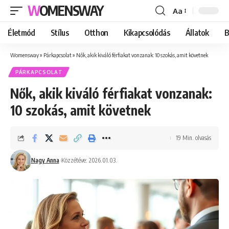
WOMENSWAY
Aa
Font
Resizer
Életmód
Stílus
Otthon
Kikapcsolódás
Állatok
B
Womensway
»
Párkapcsolat
»
Nők, akik kiváló férfiakat vonzanak: 10 szokás, amit követnek
PÁRKAPCSOLAT
Nők, akik kiváló férfiakat vonzanak:
10 szokás, amit követnek
19 Min. olvasás
Nagy Anna
Közzétéve: 2026.01.03.