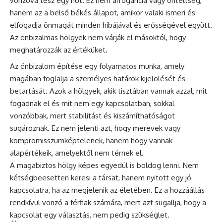
vonzóvá tesz egy nőt. Ez nem arrogancia vagy önteltség,
hanem az a belső békés állapot, amikor valaki ismeri és
elfogadja önmagát minden hibájával és erősségével együtt.
Az önbizalmas hölgyek nem várják el másoktól, hogy
meghatározzák az értéküket.
Az önbizalom építése egy folyamatos munka, amely
magában foglalja a személyes határok kijelölését és
betartását. Azok a hölgyek, akik tisztában vannak azzal, mit
fogadnak el és mit nem egy kapcsolatban, sokkal
vonzóbbak, mert stabilitást és kiszámíthatóságot
sugároznak. Ez nem jelenti azt, hogy merevek vagy
kompromisszumképtelenek, hanem hogy vannak
alapértékeik, amelyektől nem térnek el.
A magabiztos hölgy képes egyedül is boldog lenni. Nem
kétségbeesetten keresi a társat, hanem nyitott egy jó
kapcsolatra, ha az megjelenik az életében. Ez a hozzáállás
rendkívül vonzó a férfiak számára, mert azt sugallja, hogy a
kapcsolat egy választás, nem pedig szükséglet.