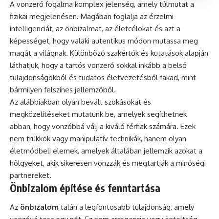
A vonzerő fogalma komplex jelenség, amely túlmutat a
fizikai megjelenésen. Magában foglalja az érzelmi
intelligenciát, az önbizalmat, az életcélokat és azt a
képességet, hogy valaki autentikus módon mutassa meg
magát a világnak. Különböző szakértők és kutatások alapján
láthatjuk, hogy a tartós vonzerő sokkal inkább a belső
tulajdonságokból és tudatos életvezetésből fakad, mint
bármilyen felszínes jellemzőből.
Az alábbiakban olyan bevált szokásokat és
megközelítéseket mutatunk be, amelyek segíthetnek
abban, hogy vonzóbbá válj a kiváló férfiak számára. Ezek
nem trükkök vagy manipulatív technikák, hanem olyan
életmódbeli elemek, amelyek általában jellemzik azokat a
hölgyeket, akik sikeresen vonzzák és megtartják a minőségi
partnereket.
Önbizalom építése és fenntartása
Az
önbizalom
talán a legfontosabb tulajdonság, amely