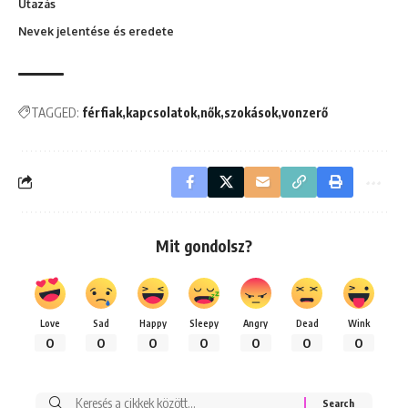
Utazás
Nevek jelentése és eredete
TAGGED:
férfiak
kapcsolatok
nők
szokások
vonzerő
Mit gondolsz?
Love
Sad
Happy
Sleepy
Angry
Dead
Wink
0
0
0
0
0
0
0
Keresés: