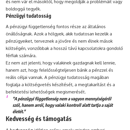
és nem vár el másoktól, hogy megoldják a problémáit vagy
boldoggá tegyék.
Pénzügyi tudatosság
A pénzügyi függetlenség fontos része az általános
önállóságnak. Azok a hölgyek, akik tudatosan kezelik a
pénzügyeiket, terveznek a jövőre és nem élnek mások
költségén, vonzóbbak a hosszú távú kapcsolatokra gondoló
férfiak számára.
Ez nem azt jelenti, hogy valakinek gazdagnak kell lennie,
hanem azt, hogy felelősségteljesen bánik a pénzzel és
reális céljai vannak. A pénzügyi tudatosság magában
foglalja a költségvetés készítését, a megtakarítást és a
befektetési lehetőségek megismerését.
"A pénzügyi függetlenség nem a vagyon mennyiségéről
szól, hanem arról, hogy valaki kontroll alatt tartja a saját
életét."
Kedvesség és támogatás