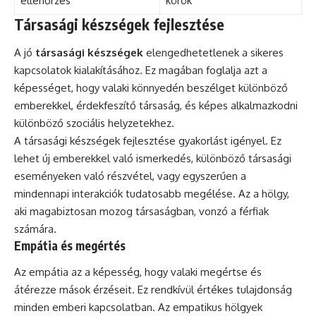
ellenőrzés
körök
Társasági készségek fejlesztése
A jó
társasági készségek
elengedhetetlenek a sikeres
kapcsolatok kialakításához. Ez magában foglalja azt a
képességet, hogy valaki könnyedén beszélget különböző
emberekkel, érdekfeszítő társaság, és képes alkalmazkodni
különböző szociális helyzetekhez.
A társasági készségek fejlesztése gyakorlást igényel. Ez
lehet új emberekkel való ismerkedés, különböző társasági
eseményeken való részvétel, vagy egyszerűen a
mindennapi interakciók tudatosabb megélése. Az a hölgy,
aki magabiztosan mozog társaságban, vonzó a férfiak
számára.
Empátia és megértés
Az empátia az a képesség, hogy valaki megértse és
átérezze mások érzéseit. Ez rendkívül értékes tulajdonság
minden emberi kapcsolatban. Az empatikus hölgyek