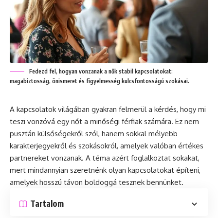
Fedezd fel, hogyan vonzanak a nők stabil kapcsolatokat:
magabiztosság, önismeret és figyelmesség kulcsfontosságú szokásai.
A kapcsolatok világában gyakran felmerül a kérdés, hogy mi
teszi vonzóvá egy nőt a minőségi férfiak számára. Ez nem
pusztán külsőségekről szól, hanem sokkal mélyebb
karakterjegyekről és szokásokról, amelyek valóban értékes
partnereket vonzanak. A téma azért foglalkoztat sokakat,
mert mindannyian szeretnénk olyan kapcsolatokat építeni,
amelyek hosszú távon boldoggá tesznek bennünket.
Tartalom