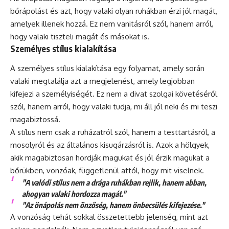
bőrápolást és azt, hogy valaki olyan ruhákban érzi jól magát,
amelyek illenek hozzá. Ez nem vanitásról szól, hanem arról,
hogy valaki tiszteli magát és másokat is.
Személyes stílus kialakítása
A személyes stílus kialakítása egy folyamat, amely során
valaki megtalálja azt a megjelenést, amely legjobban
kifejezi a személyiségét. Ez nem a divat szolgai követéséről
szól, hanem arról, hogy valaki tudja, mi áll jól neki és mi teszi
magabiztossá.
A stílus nem csak a ruházatról szól, hanem a testtartásról, a
mosolyról és az általános kisugárzásról is. Azok a hölgyek,
akik magabiztosan hordják magukat és jól érzik magukat a
bőrükben, vonzóak, függetlenül attól, hogy mit viselnek.
"A valódi stílus nem a drága ruhákban rejlik, hanem abban,
ahogyan valaki hordozza magát."
"Az önápolás nem önzőség, hanem önbecsülés kifejezése."
A vonzóság tehát sokkal összetettebb jelenség, mint azt