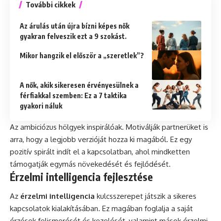
További cikkek
Az árulás után újra bízni képes nők
gyakran felveszik ezt a 9 szokást.
Mikor hangzik el először a „szeretlek”?
A nők, akik sikeresen érvényesülnek a
férfiakkal szemben: Ez a 7 taktika
gyakori náluk
Az ambiciózus hölgyek inspirálóak. Motiválják partnerüket is
arra, hogy a legjobb verzióját hozza ki magából. Ez egy
pozitív spirált indít el a kapcsolatban, ahol mindketten
támogatják egymás növekedését és fejlődését.
Érzelmi intelligencia fejlesztése
Az
érzelmi intelligencia
kulcsszerepet játszik a sikeres
kapcsolatok kialakításában. Ez magában foglalja a saját
érzések felismerését és kezelését, valamint mások érzelmi