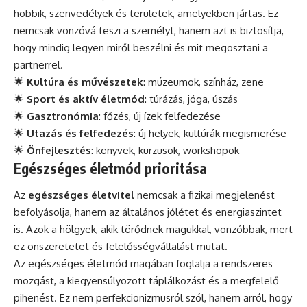
hobbik, szenvedélyek és területek, amelyekben jártas. Ez
nemcsak vonzóvá teszi a személyt, hanem azt is biztosítja,
hogy mindig legyen miről beszélni és mit megosztani a
partnerrel.
🌟
Kultúra és művészetek
: múzeumok, színház, zene
🌟
Sport és aktív életmód
: túrázás, jóga, úszás
🌟
Gasztronómia
: főzés, új ízek felfedezése
🌟
Utazás és felfedezés
: új helyek, kultúrák megismerése
🌟
Önfejlesztés
: könyvek, kurzusok, workshopok
Egészséges életmód prioritása
Az
egészséges életvitel
nemcsak a fizikai megjelenést
befolyásolja, hanem az általános jólétet és energiaszintet
is. Azok a hölgyek, akik törődnek magukkal, vonzóbbak, mert
ez önszeretetet és felelősségvállalást mutat.
Az egészséges életmód magában foglalja a rendszeres
mozgást, a kiegyensúlyozott táplálkozást és a megfelelő
pihenést. Ez nem perfekcionizmusról szól, hanem arról, hogy