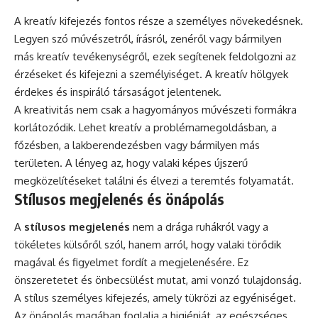
A kreatív kifejezés fontos része a személyes növekedésnek.
Legyen szó művészetről, írásról, zenéről vagy bármilyen
más kreatív tevékenységről, ezek segítenek feldolgozni az
érzéseket és kifejezni a személyiséget. A kreatív hölgyek
érdekes és inspiráló társaságot jelentenek.
A kreativitás nem csak a hagyományos művészeti formákra
korlátozódik. Lehet kreatív a problémamegoldásban, a
főzésben, a lakberendezésben vagy bármilyen más
területen. A lényeg az, hogy valaki képes újszerű
megközelítéseket találni és élvezi a teremtés folyamatát.
Stílusos megjelenés és önápolás
A
stílusos megjelenés
nem a drága ruhákról vagy a
tökéletes külsőről szól, hanem arról, hogy valaki törődik
magával és figyelmet fordít a megjelenésére. Ez
önszeretetet és önbecsülést mutat, ami vonzó tulajdonság.
A stílus személyes kifejezés, amely tükrözi az egyéniséget.
Az önápolás magában foglalja a higiéniát, az egészséges