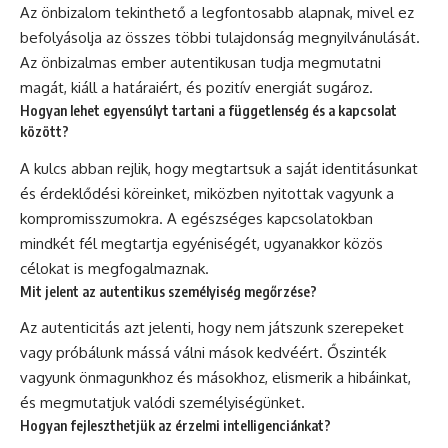
Az önbizalom tekinthető a legfontosabb alapnak, mivel ez
befolyásolja az összes többi tulajdonság megnyilvánulását.
Az önbizalmas ember autentikusan tudja megmutatni
magát, kiáll a határaiért, és pozitív energiát sugároz.
Hogyan lehet egyensúlyt tartani a függetlenség és a kapcsolat
között?
A kulcs abban rejlik, hogy megtartsuk a saját identitásunkat
és érdeklődési köreinket, miközben nyitottak vagyunk a
kompromisszumokra. A egészséges kapcsolatokban
mindkét fél megtartja egyéniségét, ugyanakkor közös
célokat is megfogalmaznak.
Mit jelent az autentikus személyiség megőrzése?
Az autenticitás azt jelenti, hogy nem játszunk szerepeket
vagy próbálunk mássá válni mások kedvéért. Őszinték
vagyunk önmagunkhoz és másokhoz, elismerik a hibáinkat,
és megmutatjuk valódi személyiségünket.
Hogyan fejleszthetjük az érzelmi intelligenciánkat?