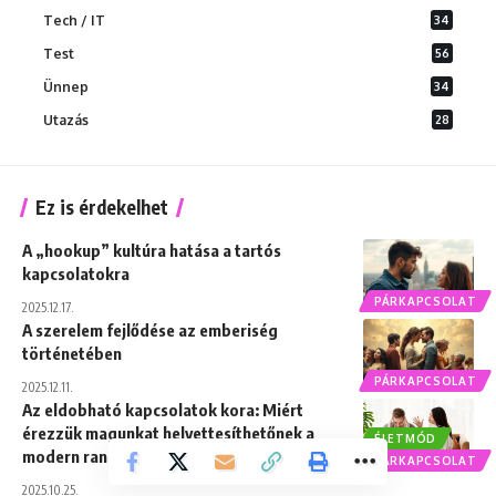
Tech / IT
34
Test
56
Ünnep
34
Utazás
28
Ez is érdekelhet
A „hookup” kultúra hatása a tartós
kapcsolatokra
PÁRKAPCSOLAT
2025.12.17.
A szerelem fejlődése az emberiség
történetében
PÁRKAPCSOLAT
2025.12.11.
Az eldobható kapcsolatok kora: Miért
érezzük magunkat helyettesíthetőnek a
ÉLETMÓD
modern randizásban?
PÁRKAPCSOLAT
2025.10.25.