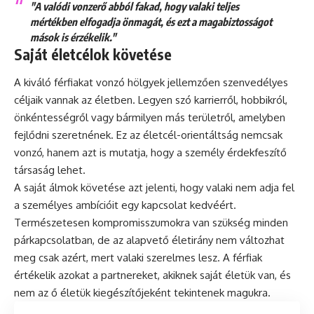
"A valódi vonzerő abból fakad, hogy valaki teljes
mértékben elfogadja önmagát, és ezt a magabiztosságot
mások is érzékelik."
Saját életcélok követése
A kiváló férfiakat vonzó hölgyek jellemzően szenvedélyes
céljaik vannak az életben. Legyen szó karrierről, hobbikról,
önkéntességről vagy bármilyen más területről, amelyben
fejlődni szeretnének. Ez az életcél-orientáltság nemcsak
vonzó, hanem azt is mutatja, hogy a személy érdekfeszítő
társaság lehet.
A saját álmok követése azt jelenti, hogy valaki nem adja fel
a személyes ambícióit egy kapcsolat kedvéért.
Természetesen kompromisszumokra van szükség minden
párkapcsolatban, de az alapvető életirány nem változhat
meg csak azért, mert valaki szerelmes lesz. A férfiak
értékelik azokat a partnereket, akiknek saját életük van, és
nem az ő életük kiegészítőjeként tekintenek magukra.