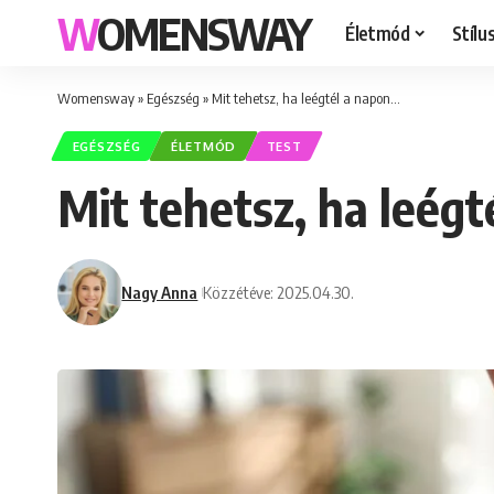
WOMENSWAY
Életmód
Stílu
Womensway
»
Egészség
»
Mit tehetsz, ha leégtél a napon…
EGÉSZSÉG
ÉLETMÓD
TEST
Mit tehetsz, ha leég
Nagy Anna
Közzétéve: 2025.04.30.