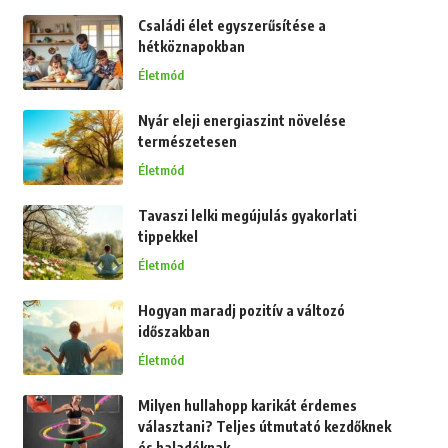
Családi élet egyszerűsítése a
hétköznapokban
Életmód
Nyár eleji energiaszint növelése
természetesen
Életmód
Tavaszi lelki megújulás gyakorlati
tippekkel
Életmód
Hogyan maradj pozitív a változó
időszakban
Életmód
Milyen hullahopp karikát érdemes
választani? Teljes útmutató kezdőknek
és haladóknak