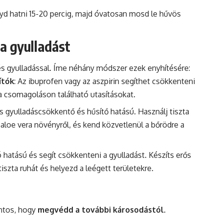
gyd hatni 15-20 percig, majd óvatosan mosd le hűvös
 a gyulladást
és gyulladással. Íme néhány módszer ezek enyhítésére:
ítók
: Az ibuprofen vagy az aszpirin segíthet csökkenteni
 a csomagoláson található utasításokat.
s gyulladáscsökkentő és hűsítő hatású. Használj tiszta
y aloe vera növényről, és kend közvetlenül a bőrödre a
ó hatású és segít csökkenteni a gyulladást. Készíts erős
tiszta ruhát és helyezd a leégett területekre.
ntos, hogy
megvédd a további károsodástól
.