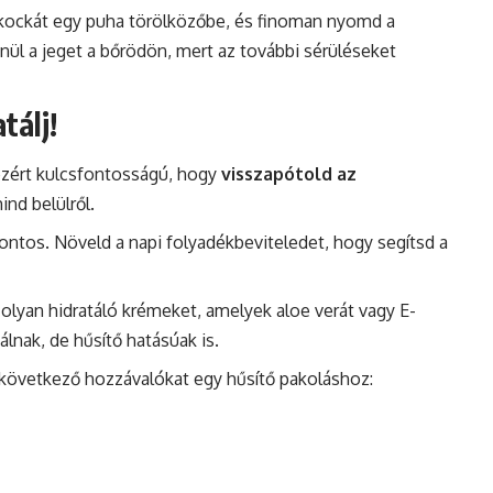
kockát egy puha törölközőbe, és finoman nyomd a
nül a jeget a bőrödön, mert az további sérüléseket
atálj!
 ezért kulcsfontosságú, hogy
visszapótold az
mind belülről.
s fontos. Növeld a napi folyadékbeviteledet, hogy segítsd a
z olyan hidratáló krémeket, amelyek aloe verát vagy E-
lnak, de hűsítő hatásúak is.
 következő hozzávalókat egy hűsítő pakoláshoz: