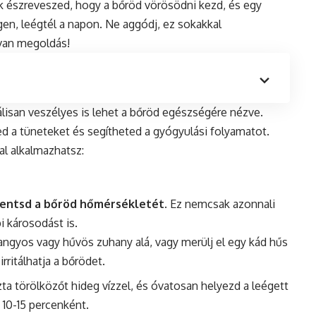
ak észreveszed, hogy a bőröd vörösödni kezd, és egy
Igen, leégtél a napon. Ne aggódj, ez sokakkal
 van megoldás!
lisan veszélyes is lehet a bőröd egészségére nézve.
d a tüneteket és segítheted a gyógyulási folyamatot.
l alkalmazhatsz:
entsd a bőröd hőmérsékletét
. Ez nemcsak azonnali
i károsodást is.
 langyos vagy hűvös zuhany alá, vagy merülj el egy kád hűs
irritálhatja a bőrödet.
zta törölközőt hideg vízzel, és óvatosan helyezd a leégett
 10-15 percenként.