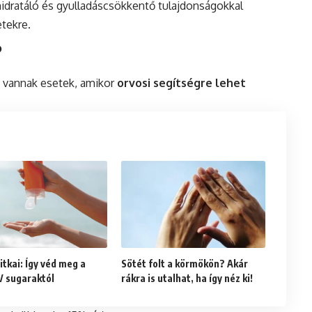
hidratáló és gyulladáscsökkentő tulajdonságokkal
etekre.
?
, vannak esetek, amikor
orvosi segítségre lehet
itkai: Így véd meg a
Sötét folt a körmökön? Akár
V sugaraktól
rákra is utalhat, ha így néz ki!