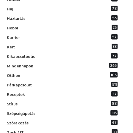
78
Haj
56
Háztartás
25
Hobbi
57
Karrier
33
Kert
77
Kikapcsolódás
265
Mindennapok
105
Otthon
511
Párkapcsolat
37
Receptek
88
Stílus
315
Szépségápolás
47
Szórakozás
33
Tech / IT