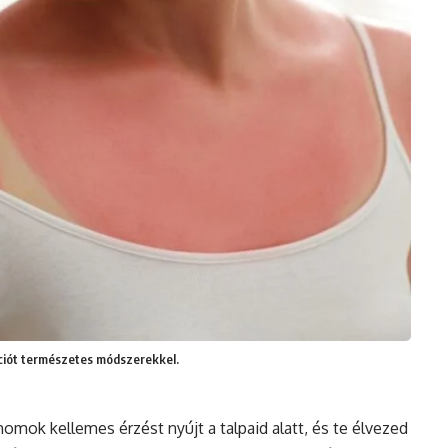
ációt természetes módszerekkel.
homok kellemes érzést nyújt a talpaid alatt, és te élvezed