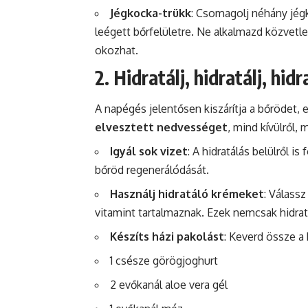
Jégkocka-trükk
: Csomagolj néhány jég
leégett bőrfelületre. Ne alkalmazd közvetle
okozhat.
2. Hidratálj, hidratálj, hidr
A napégés jelentősen kiszárítja a bőrödet,
elvesztett nedvességet
, mind kívülről, 
Igyál sok vizet
: A hidratálás belülről i
bőröd regenerálódását.
Használj hidratáló krémeket
: Válass
vitamint tartalmaznak. Ezek nemcsak hidratá
Készíts házi pakolást
: Keverd össze a
1 csésze görögjoghurt
2 evőkanál aloe vera gél