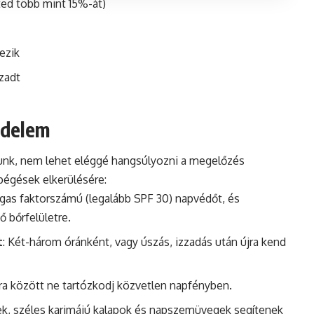
ted több mint 15%-át)
ezik
zadt
édelem
unk, nem lehet eléggé hangsúlyozni a megelőzés
pégések elkerülésére:
agas faktorszámú (legalább SPF 30) napvédőt, és
 bőrfelületre.
t
: Két-három óránként, vagy úszás, izzadás után újra kend
5 óra között ne tartózkodj közvetlen napfényben.
gek, széles karimájú kalapok és napszemüvegek segítenek