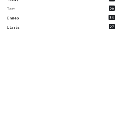
56
Test
34
Ünnep
27
Utazás