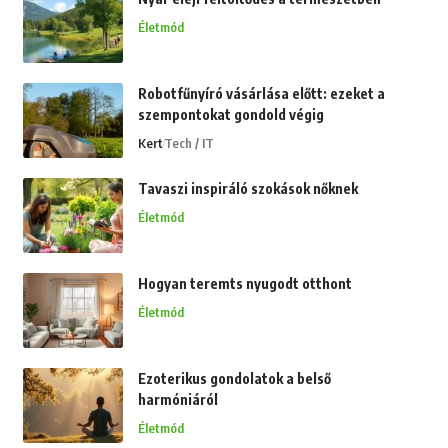
Életmód
Robotfűnyíró vásárlása előtt: ezeket a
szempontokat gondold végig
Kert
Tech / IT
Tavaszi inspiráló szokások nőknek
Életmód
Hogyan teremts nyugodt otthont
Életmód
Ezoterikus gondolatok a belső
harmóniáról
Életmód