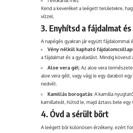
1 evőkanál
méz
Kend a keveréket a leégett területekre, ha
vízzel.
3. Enyhítsd a fájdalmat és
A napégés gyakran jár együtt fájdalommal 
Vény nélkül kapható fájdalomcsillap
a fájdalmat és a gyulladást. Mindig kövesd
Aloe vera gél
: Az aloe vera természete
aloe vera gélt, vagy vágj le egy darabot eg
nedvét.
Kamillás borogatás
: A kamilla nyugtat
kamillateát, hűtsd le, majd áztass bele egy 
4. Óvd a sérült bőrt
A leégett
bőr
különösen érzékeny, ezért fo