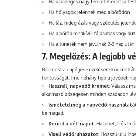
Ha a napégés nagy területet érint (a tes
Ha hólyagok jelennek meg a bőrödön
Ha láz, hidegrázás vagy szédülés jelentk
Ha a bőröd rendkívül fájdalmas vagy duz
Ha a tünetek nem javulnak 2-3 nap után
7. Megelőzés: A legjobb v
Bár most a napégés kezelésére koncentrál
fontosságát. Íme néhány tipp a jövőbeli na
Használj napvédő krémet
: Válassz m
alkalmazd bőségesen minden szabadon lévő
Ismételd meg a napvédő használatá
be magad.
Kerüld a déli napot
: Ha lehet, 11 és 1
Viselj védőruházatot
: Hosszú ujjú in