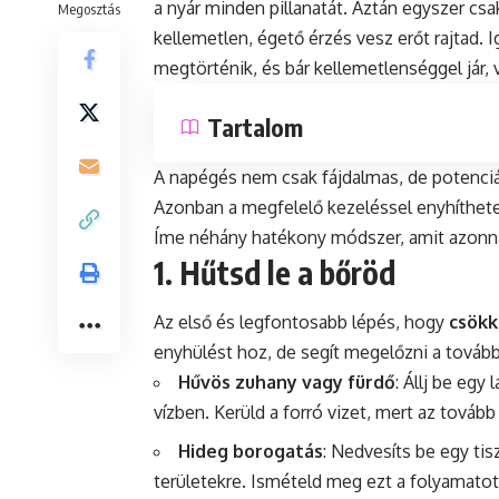
a nyár minden pillanatát. Aztán egyszer cs
Megosztás
kellemetlen, égető érzés vesz erőt rajtad. 
megtörténik, és bár kellemetlenséggel jár,
Tartalom
A napégés nem csak fájdalmas, de potenciá
Azonban a megfelelő kezeléssel enyhíthete
Íme néhány hatékony módszer, amit azonna
1. Hűtsd le a bőröd
Az első és legfontosabb lépés, hogy
csökk
enyhülést hoz, de segít megelőzni a tovább
Hűvös zuhany vagy fürdő
: Állj be egy
vízben. Kerüld a forró vizet, mert az tovább 
Hideg borogatás
: Nedvesíts be egy tis
területekre. Ismételd meg ezt a folyamatot