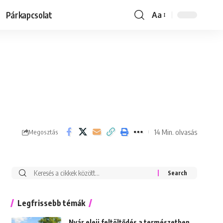
Párkapcsolat
Aa
Font
Resizer
14 Min. olvasás
Megosztás
Keresés:
Legfrissebb témák
Nyár eleji feltöltődés a természetben