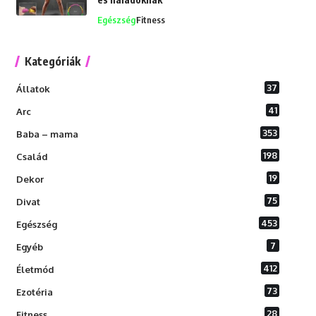
Egészség
Fitness
Kategóriák
37
Állatok
41
Arc
353
Baba – mama
198
Család
19
Dekor
75
Divat
453
Egészség
7
Egyéb
412
Életmód
73
Ezotéria
28
Fitness