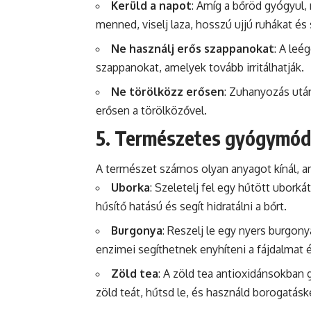
Kerüld a napot
: Amíg a bőröd gyógyul, 
menned, viselj laza, hosszú ujjú ruhákat és 
Ne használj erős szappanokat
: A leé
szappanokat, amelyek tovább irritálhatják.
Ne törölközz erősen
: Zuhanyozás után
erősen a törölközővel.
5. Természetes gyógymó
A természet számos olyan anyagot kínál, 
Uborka
: Szeletelj fel egy hűtött uborká
hűsítő hatású és segít hidratálni a bőrt.
Burgonya
: Reszelj le egy nyers burgony
enzimei segíthetnek enyhíteni a fájdalmat é
Zöld tea
: A zöld tea antioxidánsokban 
zöld teát, hűtsd le, és használd borogatásk