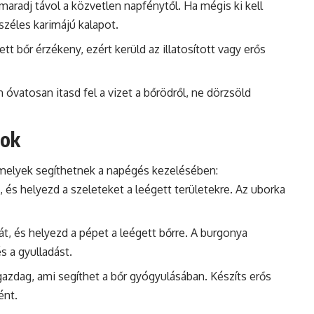
maradj távol a közvetlen napfénytől. Ha mégis ki kell
széles karimájú kalapot.
gett bőr érzékeny, ezért kerüld az illatosított vagy erős
 óvatosan itasd fel a vizet a bőrödről, ne dörzsöld
dok
amelyek segíthetnek a napégés kezelésében:
t, és helyezd a szeleteket a leégett területekre. Az uborka
át, és helyezd a pépet a leégett bőrre. A burgonya
s a gyulladást.
gazdag, ami segíthet a bőr gyógyulásában. Készíts erős
ént.