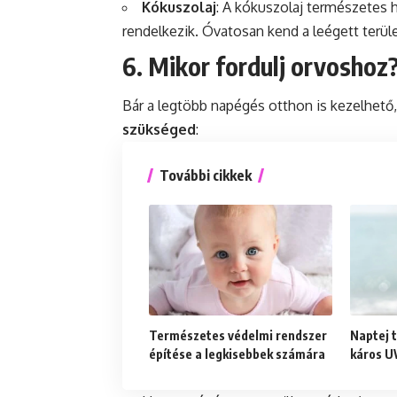
Kókuszolaj
: A kókuszolaj természetes 
rendelkezik. Óvatosan kend a leégett terül
6. Mikor fordulj orvoshoz
Bár a legtöbb napégés otthon is kezelhető
szükséged
:
További cikkek
Természetes védelmi rendszer
Naptej t
építése a legkisebbek számára
káros U