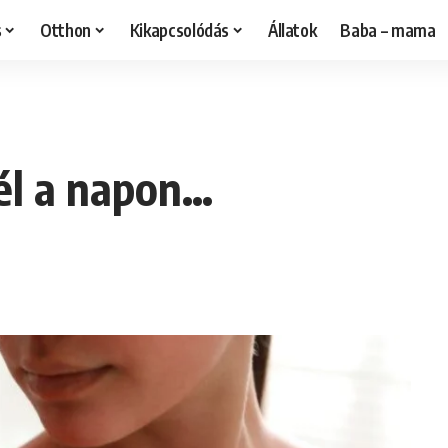
s
Otthon
Kikapcsolódás
Állatok
Baba – mama
tél a napon…