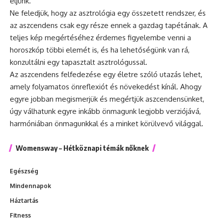
éljünk.
Ne feledjük, hogy az asztrológia egy összetett rendszer, és
az aszcendens csak egy része ennek a gazdag tapétának. A
teljes kép megértéséhez érdemes figyelembe venni a
horoszkóp többi elemét is, és ha lehetőségünk van rá,
konzultálni egy tapasztalt asztrológussal.
Az aszcendens felfedezése egy életre szóló utazás lehet,
amely folyamatos önreflexiót és növekedést kínál. Ahogy
egyre jobban megismerjük és megértjük aszcendensünket,
úgy válhatunk egyre inkább önmagunk legjobb verziójává,
harmóniában önmagunkkal és a minket körülvevő világgal.
Womensway – Hétköznapi témák nőknek
Egészség
Mindennapok
Háztartás
Fitness