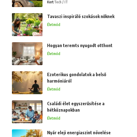
Kert
Tech / IT
Tavaszi inspiráló szokások nőknek
Életmód
Hogyan teremts nyugodt otthont
Életmód
Ezoterikus gondolatok a belső
harmóniáról
Életmód
Családi élet egyszerűsítése a
hétköznapokban
Életmód
Nyár eleji energiaszint növelése