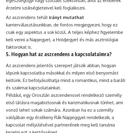
egészségügyi vagy szociális szektorban, ahol az emberek
érzelmi szükségleteivel kell foglalkozni.
Az aszcendens tehát
irányt mutathat
karrierválasztásunkban, de fontos megjegyezni, hogy ez
csak egy aspektus a sok közül. A teljes képhez figyelembe
kell venni a Napjegyet, a Holdjegyet és más asztrológiai
faktorokat is.
5. Hogyan hat az aszcendens a kapcsolataimra?
Az aszcendens jelentős szerepet játszik abban, hogyan
lépünk kapcsolatba másokkal és milyen első benyomást
keltünk. Ez befolyásolhatja mind a romantikus, mind a baráti
és szakmai kapcsolatainkat.
Például, egy Oroszlán aszcendenssel rendelkező személy
első látásra magabiztosnak és karizmatikusnak tűnhet, ami
vonzó lehet sokak számára. Azonban ha ez a személy
valójában egy érzékeny Rák Napjeggyel rendelkezik, a
kapcsolat mélyülésével partnerének meg kell tanulnia
kezelni ezt a kettősséget.