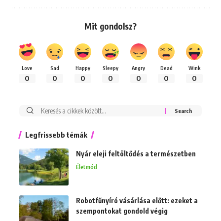
Mit gondolsz?
Love
Sad
Happy
Sleepy
Angry
Dead
Wink
0
0
0
0
0
0
0
Keresés:
Legfrissebb témák
Nyár eleji feltöltődés a természetben
Életmód
Robotfűnyíró vásárlása előtt: ezeket a
szempontokat gondold végig