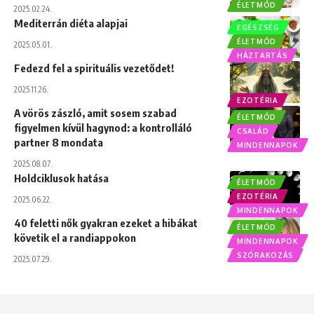
ÉLETMÓD
2025.02.24.
Mediterrán diéta alapjai
EGÉSZSÉG
ÉLETMÓD
2025.05.01.
HÁZTARTÁS
Fedezd fel a spirituális vezetődet!
2025.11.26.
EZOTÉRIA
A vörös zászló, amit sosem szabad
ÉLETMÓD
figyelmen kívül hagynod: a kontrolláló
CSALÁD
partner 8 mondata
MINDENNAPOK
2025.08.07.
Holdciklusok hatása
ÉLETMÓD
EZOTÉRIA
2025.06.22.
MINDENNAPOK
40 feletti nők gyakran ezeket a hibákat
ÉLETMÓD
követik el a randiappokon
MINDENNAPOK
SZÓRAKOZÁS
2025.07.29.