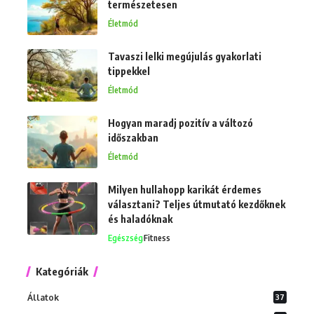
természetesen
Életmód
Tavaszi lelki megújulás gyakorlati
tippekkel
Életmód
Hogyan maradj pozitív a változó
időszakban
Életmód
Milyen hullahopp karikát érdemes
választani? Teljes útmutató kezdőknek
és haladóknak
Egészség
Fitness
Kategóriák
Állatok
37