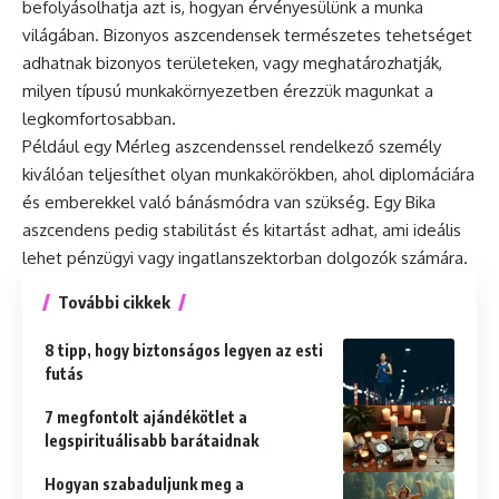
befolyásolhatja azt is, hogyan érvényesülünk a munka
világában. Bizonyos aszcendensek természetes tehetséget
adhatnak bizonyos területeken, vagy meghatározhatják,
milyen típusú munkakörnyezetben érezzük magunkat a
legkomfortosabban.
Például egy Mérleg aszcendenssel rendelkező személy
kiválóan teljesíthet olyan munkakörökben, ahol diplomáciára
és emberekkel való bánásmódra van szükség. Egy Bika
aszcendens pedig stabilitást és kitartást adhat, ami ideális
lehet pénzügyi vagy ingatlanszektorban dolgozók számára.
További cikkek
8 tipp, hogy biztonságos legyen az esti
futás
7 megfontolt ajándékötlet a
legspirituálisabb barátaidnak
Hogyan szabaduljunk meg a