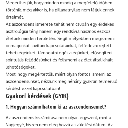
Megérthetjük, hogy minden mindig a megfelelő időben
történik, még akkor is, ha pillanatnyilag nem látjuk ennek
értelmét.
Az aszcendens ismerete tehát nem csupán egy érdekes
asztrológiai tény, hanem egy rendkívül hasznos eszköz
életünk minden területén. Segít mélyebben megismerni
önmagunkat, javítani kapcsolatainkat, felfedezni rejtett
tehetségeinket, támogatni egészségünket, elősegíteni
spirituális fejlődésünket és felismerni az élet által kínált
lehetőségeket.
Most, hogy megértettük, miért olyan fontos ismerni az
aszcendensünket, nézzünk meg néhány gyakran felmerülő
kérdést ezzel kapcsolatban!
Gyakori kérdések (GYIK)
1. Hogyan számolhatom ki az aszcendensemet?
Az aszcendens kiszámítása nem olyan egyszerű, mint a
Napjegyé, hiszen nem elég hozzá a születési dátum. Az