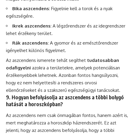
Bika aszcendens
: Figyelnie kell a torok és a nyak
egészségére.
Ikrek aszcendens
: A légzőrendszer és az idegrendszer
lehet érzékeny terület.
Rák aszcendens
: A gyomor és az emésztőrendszer
igényelhet különös figyelmet.
Az aszcendens ismerete tehát segíthet
tudatosabban
odafigyelni
azokra a területekre, amelyek potenciálisan
érzékenyebbek lehetnek. Azonban fontos hangsúlyozni,
hogy ez nem helyettesíti a rendszeres orvosi
ellenőrzéseket és a szakszerű egészségügyi tanácsokat.
9. Hogyan befolyásolja az aszcendens a többi bolygó
hatását a horoszkópban?
Az aszcendens nem csak önmagában fontos, hanem azért is,
mert meghatározza a horoszkóp házrendszerét. Ez azt
jelenti, hogy az aszcendens befolyásolja, hogy a többi