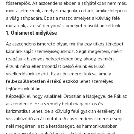
főszereplők. Az aszcendens ebben a színjátékban nem más,
mint a jelmezünk, amelyet magunkra öltünk, amikor kilépünk
a világ színpadára. Ez az a maszk, amelyet a külvilág felé
mutatunk, az első benyomás, amelyet másokban keltünk.
1. Önismeret mélyítése
Az aszcendens ismerete olyan, mintha egy titkos térképet
kapnánk saját személyiségünkhöz. Segít megérteni, miért
reagálunk bizonyos helyzetekben úgy, ahogy, és miért
érzünk néha ellentmondást belső énünk és külső
viselkedésünk között. Ez az önismeret kulcsa, amely
felbecsülhetetlen értékű eszköz
lehet személyes
fejlődésünk útján.
Képzeljük el, hogy valakinek Oroszlán a Napjegye, de Rák az
aszcendense. Ez a személy belül magabiztos és
karizmatikus lehet, de a külvilág felé gyakran érzékeny és
visszahúzódó arcát mutatja. Az aszcendens ismerete segít
neki megérteni ezt a kettősséget, és harmonikusabban
összeegyeztetni belső lényét a külső megjelenésével.