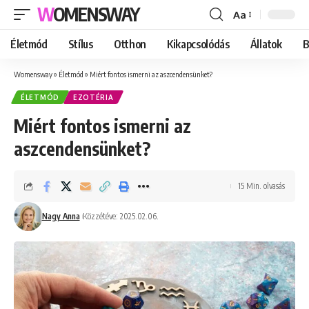
WOMENSWAY
Aa
Font
Resizer
Életmód
Stílus
Otthon
Kikapcsolódás
Állatok
B
Womensway
»
Életmód
»
Miért fontos ismerni az aszcendensünket?
ÉLETMÓD
EZOTÉRIA
Miért fontos ismerni az
aszcendensünket?
15 Min. olvasás
Nagy Anna
Közzétéve: 2025.02.06.