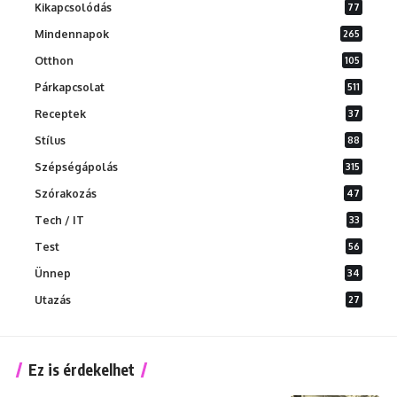
Kikapcsolódás
77
Mindennapok
265
Otthon
105
Párkapcsolat
511
Receptek
37
Stílus
88
Szépségápolás
315
Szórakozás
47
Tech / IT
33
Test
56
Ünnep
34
Utazás
27
Ez is érdekelhet