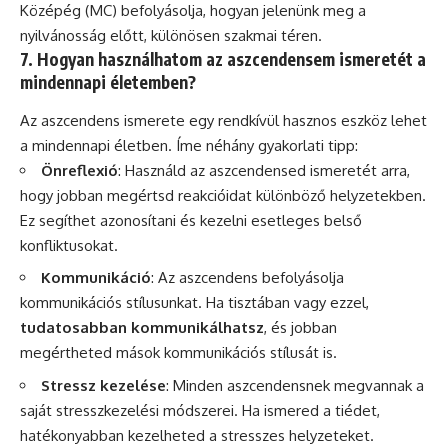
Középég (MC) befolyásolja, hogyan jelenünk meg a
nyilvánosság előtt, különösen szakmai téren.
7. Hogyan használhatom az aszcendensem ismeretét a
mindennapi életemben?
Az aszcendens ismerete egy rendkívül hasznos eszköz lehet
a mindennapi életben. Íme néhány gyakorlati tipp:
Önreflexió
: Használd az aszcendensed ismeretét arra,
hogy jobban megértsd reakcióidat különböző helyzetekben.
Ez segíthet azonosítani és kezelni esetleges belső
konfliktusokat.
Kommunikáció
: Az aszcendens befolyásolja
kommunikációs stílusunkat. Ha tisztában vagy ezzel,
tudatosabban kommunikálhatsz
, és jobban
megértheted mások kommunikációs stílusát is.
Stressz kezelése
: Minden aszcendensnek megvannak a
saját stresszkezelési módszerei. Ha ismered a tiédet,
hatékonyabban kezelheted a stresszes helyzeteket.