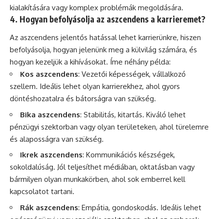
kialakítására vagy komplex problémák megoldására.
4. Hogyan befolyásolja az aszcendens a karrieremet?
Az aszcendens jelentős hatással lehet karrierünkre, hiszen
befolyásolja, hogyan jelenünk meg a külvilág számára, és
hogyan kezeljük a kihívásokat. Íme néhány példa:
Kos aszcendens
: Vezetői képességek, vállalkozó
szellem. Ideális lehet olyan karrierekhez, ahol gyors
döntéshozatalra és bátorságra van szükség.
Bika aszcendens
: Stabilitás, kitartás. Kiváló lehet
pénzügyi szektorban vagy olyan területeken, ahol türelemre
és alaposságra van szükség.
Ikrek aszcendens
: Kommunikációs készségek,
sokoldalúság. Jól teljesíthet médiában, oktatásban vagy
bármilyen olyan munkakörben, ahol sok emberrel kell
kapcsolatot tartani.
Rák aszcendens
: Empátia, gondoskodás. Ideális lehet