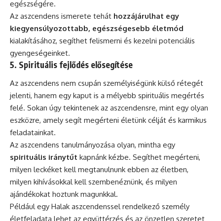
egészségére.
Az aszcendens ismerete tehát
hozzájárulhat egy
kiegyensúlyozottabb, egészségesebb életmód
kialakításához, segíthet felismerni és kezelni potenciális
gyengeségeinket.
5. Spirituális fejlődés elősegítése
Az aszcendens nem csupán személyiségünk külső rétegét
jelenti, hanem egy kaput is a mélyebb spirituális megértés
felé. Sokan úgy tekintenek az aszcendensre, mint egy olyan
eszközre, amely segít megérteni életünk célját és karmikus
feladatainkat.
Az aszcendens tanulmányozása olyan, mintha egy
spirituális iránytűt
kapnánk kézbe. Segíthet megérteni,
milyen leckéket kell megtanulnunk ebben az életben,
milyen kihívásokkal kell szembenéznünk, és milyen
ajándékokat hoztunk magunkkal.
Például egy Halak aszcendenssel rendelkező személy
életfeladata lehet az együttérzés és az önzetlen szeretet