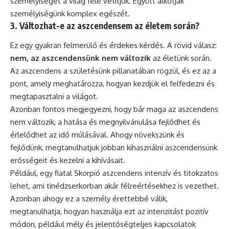
személyiséget a világ felé vetítjük. Együtt alkotják
személyiségünk komplex egészét.
3. Változhat-e az aszcendensem az életem során?
Ez egy gyakran felmerülő és érdekes kérdés. A rövid válasz:
nem, az aszcendensünk nem változik
az életünk során.
Az aszcendens a születésünk pillanatában rögzül, és ez az a
pont, amely meghatározza, hogyan kezdjük el felfedezni és
megtapasztalni a világot.
Azonban fontos megjegyezni, hogy bár maga az aszcendens
nem változik, a hatása és megnyilvánulása fejlődhet és
érlelődhet az idő múlásával. Ahogy növekszünk és
fejlődünk, megtanulhatjuk jobban kihasználni aszcendensünk
erősségeit és kezelni a kihívásait.
Például, egy fiatal Skorpió aszcendens intenzív és titokzatos
lehet, ami tinédzserkorban akár félreértésekhez is vezethet.
Azonban ahogy ez a személy érettebbé válik,
megtanulhatja, hogyan használja ezt az intenzitást pozitív
módon, például mély és jelentőségteljes kapcsolatok