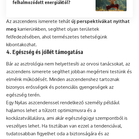
felhalmozódott energiáktól?
Az aszcendens ismerete tehát
új perspektívákat nyithat
meg
karrierünkben, segíthet olyan területek
felfedezésében, ahol természetes tehetségünk
kibontakozhat.
4. Egészség és jóllét támogatása
Bár az asztrológia nem helyettesíti az orvosi tanácsokat, az
aszcendens ismerete segíthet jobban megérteni testünk és
elménk működését. Minden aszcendenshez tartoznak
bizonyos erősségek és potenciális gyengeségek az
egészség terén.
Egy Nyilas aszcendenssel rendelkező személy például
hajlamos lehet a túlzott optimizmusra és a
kockázatvállalásra, ami akár egészségügyi szempontból is
veszélyes lehet. Ha tisztában van ezzel a tendenciával,
tudatosabban figyelhet oda a biztonságára és az