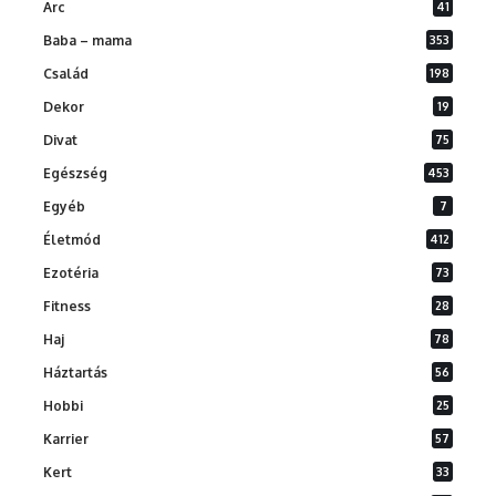
Arc
41
Baba – mama
353
Család
198
Dekor
19
Divat
75
Egészség
453
Egyéb
7
Életmód
412
Ezotéria
73
Fitness
28
Haj
78
Háztartás
56
Hobbi
25
Karrier
57
Kert
33