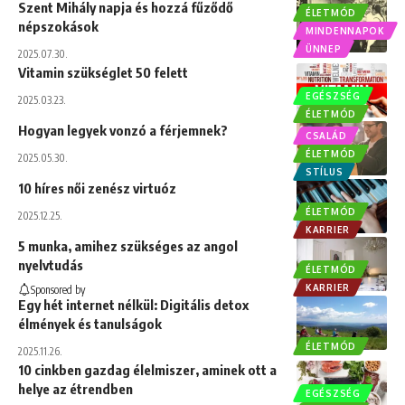
Szent Mihály napja és hozzá fűződő
ÉLETMÓD
népszokások
MINDENNAPOK
ÜNNEP
2025.07.30.
Vitamin szükséglet 50 felett
EGÉSZSÉG
2025.03.23.
ÉLETMÓD
Hogyan legyek vonzó a férjemnek?
CSALÁD
ÉLETMÓD
2025.05.30.
STÍLUS
10 híres női zenész virtuóz
ÉLETMÓD
2025.12.25.
KARRIER
5 munka, amihez szükséges az angol
nyelvtudás
ÉLETMÓD
KARRIER
Sponsored by
Egy hét internet nélkül: Digitális detox
élmények és tanulságok
ÉLETMÓD
2025.11.26.
10 cinkben gazdag élelmiszer, aminek ott a
helye az étrendben
EGÉSZSÉG