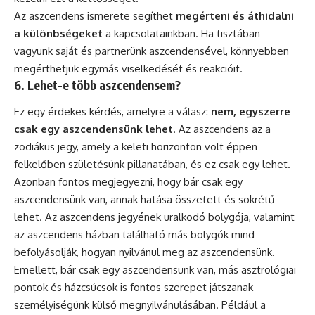
Az aszcendens ismerete segíthet
megérteni és áthidalni
a különbségeket
a kapcsolatainkban. Ha tisztában
vagyunk saját és partnerünk aszcendensével, könnyebben
megérthetjük egymás viselkedését és reakcióit.
6. Lehet-e több aszcendensem?
Ez egy érdekes kérdés, amelyre a válasz:
nem, egyszerre
csak egy aszcendensünk lehet
. Az aszcendens az a
zodiákus jegy, amely a keleti horizonton volt éppen
felkelőben születésünk pillanatában, és ez csak egy lehet.
Azonban fontos megjegyezni, hogy bár csak egy
aszcendensünk van, annak hatása összetett és sokrétű
lehet. Az aszcendens jegyének uralkodó bolygója, valamint
az aszcendens házban található más bolygók mind
befolyásolják, hogyan nyilvánul meg az aszcendensünk.
Emellett, bár csak egy aszcendensünk van, más asztrológiai
pontok és házcsúcsok is fontos szerepet játszanak
személyiségünk külső megnyilvánulásában. Például a