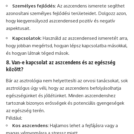
Személyes fejlődés
: Az aszcendens ismerete segíthet
azonosítani személyes fejlődési területeidet. Dolgozz azon,
hogy kiegyensúlyozd aszcendensed pozitív és negatív
aspektusait.
Kapcsolatok
: Használd az aszcendensed ismeretét arra,
hogy jobban megértsd, hogyan lépsz kapcsolatba másokkal,
és hogyan látnak téged mások.
8. Van-e kapcsolat az aszcendens és az egészség
között?
Bár az asztrológia nem helyettesíti az orvosi tanácsokat, sok
asztrológus úgy véli, hogy az aszcendens befolyásolhatja
egészségünket és jóllétünket. Minden aszcendenshez
tartoznak bizonyos erősségek és potenciális gyengeségek
az egészség terén.
Például:
Kos aszcendens
: Hajlamos lehet a fejfájásra vagy a
magas vérnyomásra a stressz miatt.