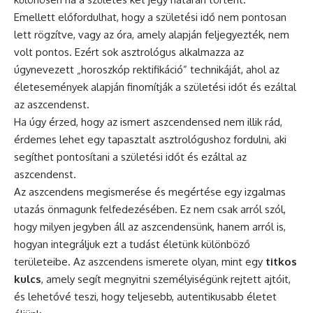
Emellett előfordulhat, hogy a születési idő nem pontosan
lett rögzítve, vagy az óra, amely alapján feljegyezték, nem
volt pontos. Ezért sok asztrológus alkalmazza az
úgynevezett „horoszkóp rektifikáció” technikáját, ahol az
életesemények alapján finomítják a születési időt és ezáltal
az aszcendenst.
Ha úgy érzed, hogy az ismert aszcendensed nem illik rád,
érdemes lehet egy tapasztalt asztrológushoz fordulni, aki
segíthet pontosítani a születési időt és ezáltal az
aszcendenst.
Az aszcendens megismerése és megértése egy izgalmas
utazás önmagunk felfedezésében. Ez nem csak arról szól,
hogy milyen jegyben áll az aszcendensünk, hanem arról is,
hogyan integráljuk ezt a tudást életünk különböző
területeibe. Az aszcendens ismerete olyan, mint egy
titkos
kulcs
, amely segít megnyitni személyiségünk rejtett ajtóit,
és lehetővé teszi, hogy teljesebb, autentikusabb életet