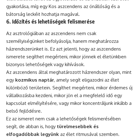
gyakorlása, míg egy Kos aszcendens az önállóság és a
bátorság leckéit hozhatja magával.
6. Időzítés és lehetőségek felismerése
Az asztrológiában az aszcendens nem csak
személyiségünket befolyásolja, hanem meghatározza
házrendszerünket is. Ez azt jelenti, hogy az aszcendens
ismerete segíthet megérteni, mikor jönnek el életünkben
bizonyos lehetőségek vagy kihívások.
Az aszcendens által meghatározott házrendszer olyan, mint
egy
kozmikus naptár
, amely segít eligazodni az élet
különböző területein. Segíthet megérteni, mikor érdemes új
vállalkozásba kezdeni, mikor jön el a megfelelő idő egy
kapcsolat elmélyítésére, vagy mikor koncentráljunk inkább a
belső fejlődésre.
Ez az ismeret nem csak a lehetőségek felismerésében
segít, de abban is, hogy
türelmesebbek és
elfogadóbbak legyünk
az élet ritmusával szemben.