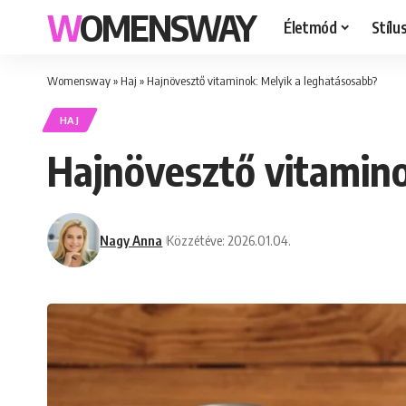
WOMENSWAY
Életmód
Stílu
Womensway
»
Haj
»
Hajnövesztő vitaminok: Melyik a leghatásosabb?
HAJ
Hajnövesztő vitamino
Nagy Anna
Közzétéve: 2026.01.04.