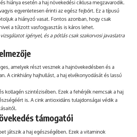
, és hiánya esetén a haj növekedési ciklusa megzavarodik.
vagyis egyenletesen érinti az egész fejbőrt. Ez a típusú
 pótoljuk a hiányzó vasat. Fontos azonban, hogy csak
ivel a túlzott vasfogyasztás is káros lehet.
izsgálatot igényel, és a pótlás csak szakorvosi javaslatra
delmezője
es, amelyek részt vesznek a hajnövekedésben és a
n. A cinkhiány hajhullást, a haj elvékonyodását és lassú
és kollagén szintézisében. Ezek a fehérjék nemcsak a haj
szségéért is. A cink antioxidáns tulajdonságai védik a
ásaitól.
növekedés támogatói
et játszik a haj egészségében. Ezek a vitaminok