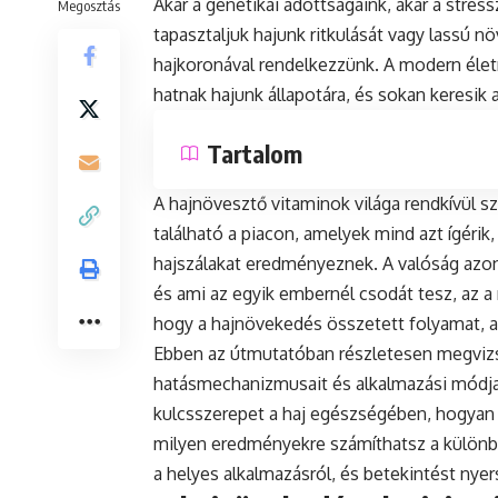
Akár a genetikai adottságaink, akár a stres
Megosztás
tapasztaljuk hajunk ritkulását vagy lassú
hajkoronával rendelkezzünk. A modern élet
hatnak hajunk állapotára, és sokan keresik
Tartalom
A hajnövesztő vitaminok világa rendkívül s
található a piacon, amelyek mind azt ígér
hajszálakat eredményeznek. A valóság azo
és ami az egyik embernél csodát tesz, az a
hogy a hajnövekedés összetett folyamat, 
Ebben az útmutatóban részletesen megvizs
hatásmechanizmusait és alkalmazási módja
kulcsszerepet a haj egészségében, hogyan 
milyen eredményekre számíthatsz a különbö
a helyes alkalmazásról, és betekintést nye