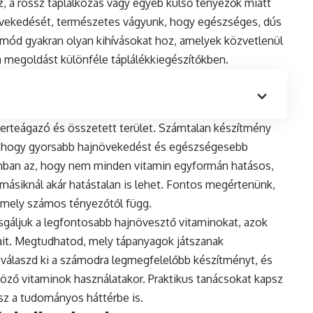
sz, a rossz táplálkozás vagy egyéb külső tényezők miatt
 növekedését, természetes vágyunk, hogy egészséges, dús
mód gyakran olyan kihívásokat hoz, amelyek közvetlenül
 a megoldást különféle táplálékkiegészítőkben.
zerteágazó és összetett terület. Számtalan készítmény
ik, hogy gyorsabb hajnövekedést és egészségesebb
nban az, hogy nem minden vitamin egyformán hatásos,
 másiknál akár hatástalan is lehet. Fontos megértenünk,
amely számos tényezőtől függ.
gáljuk a legfontosabb hajnövesztő vitaminokat, azok
it. Megtudhatod, mely tápanyagok játszanak
válaszd ki a számodra legmegfelelőbb készítményt, és
ző vitaminok használatakor. Praktikus tanácsokat kapsz
rsz a tudományos háttérbe is.