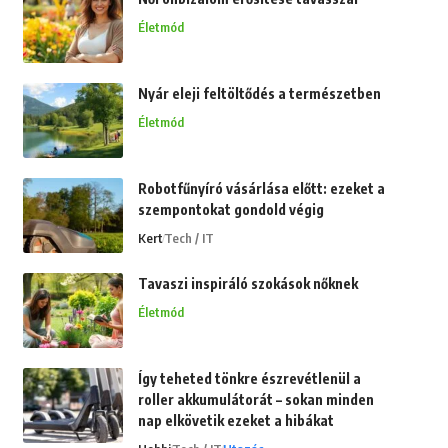
Életmód
Nyár eleji feltöltődés a természetben
Életmód
Robotfűnyíró vásárlása előtt: ezeket a
szempontokat gondold végig
Kert
Tech / IT
Tavaszi inspiráló szokások nőknek
Életmód
Így teheted tönkre észrevétlenül a
roller akkumulátorát – sokan minden
nap elkövetik ezeket a hibákat