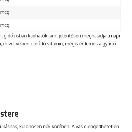
 mcg
 mcg
 mcg dózisban kaphatók, ami jelentősen meghaladja a napi
ka, mivel vízben oldódó vitamin, mégis érdemes a gyártó
estere
hullásnak, különösen nők körében. A vas elengedhetetlen