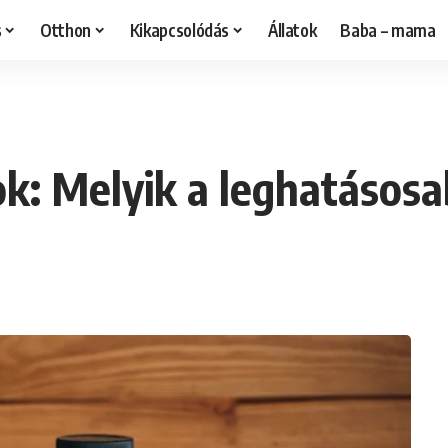
s
Otthon
Kikapcsolódás
Állatok
Baba – mama
k: Melyik a leghatásos