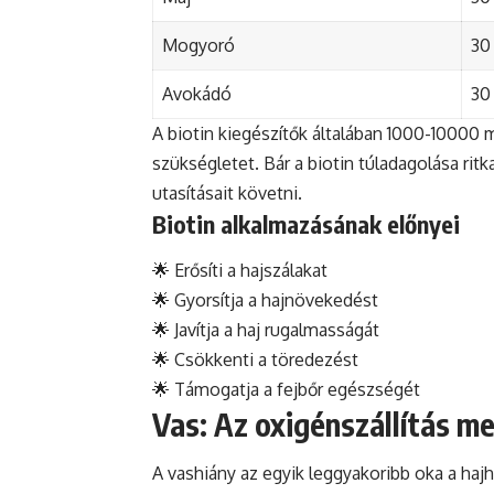
Mogyoró
30
Avokádó
30
A biotin kiegészítők általában 1000-10000
szükségletet. Bár a biotin túladagolása rit
utasításait követni.
Biotin alkalmazásának előnyei
🌟 Erősíti a hajszálakat
🌟 Gyorsítja a hajnövekedést
🌟 Javítja a haj rugalmasságát
🌟 Csökkenti a töredezést
🌟 Támogatja a fejbőr egészségét
Vas: Az oxigénszállítás m
A vashiány az egyik leggyakoribb oka a haj