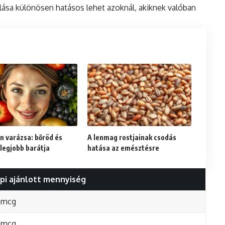
lása különösen hatásos lehet azoknál, akiknek valóban
n varázsa: bőröd és
A lenmag rostjainak csodás
legjobb barátja
hatása az emésztésre
pi ajánlott mennyiség
 mcg
 mcg