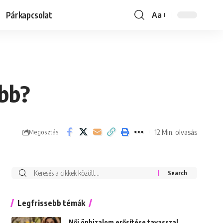
Párkapcsolat
Aa
Font
Resizer
abb?
12 Min. olvasás
Megosztás
Keresés:
Legfrissebb témák
Női önbizalom erősítése tavasszal