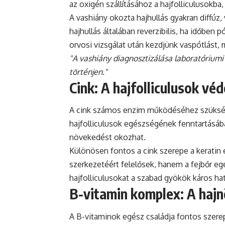
az oxigén szállításához a hajfolliculusokba
A vashiány okozta hajhullás gyakran diffúz, 
hajhullás általában reverzibilis, ha időben
orvosi vizsgálat után kezdjünk vaspótlást, m
"A vashiány diagnosztizálása laboratóriumi v
történjen."
Cink: A hajfolliculusok vé
A cink számos enzim működéséhez szükség
hajfolliculusok egészségének fenntartásába
növekedést okozhat.
Különösen fontos a cink szerepe a keratin 
szerkezetéért felelősek, hanem a fejbőr egé
hajfolliculusokat a szabad gyökök káros hat
B-vitamin komplex: A haj
A B-vitaminok egész családja fontos szerep