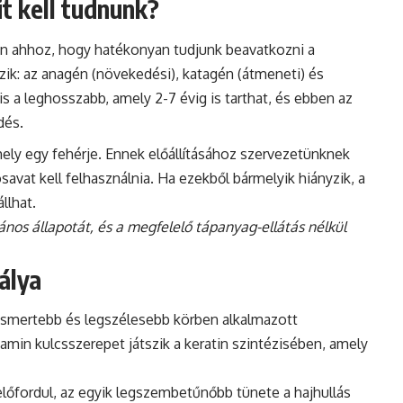
t kell tudnunk?
n ahhoz, hogy hatékonyan tudjunk beavatkozni a
ik: az anagén (növekedési), katagén (átmeneti) és
s a leghosszabb, amely 2-7 évig is tarthat, és ebben az
dés.
mely egy fehérje. Ennek előállításához szervezetünknek
avat kell felhasználnia. Ha ezekből bármelyik hiányzik, a
llhat.
ános állapotát, és a megfelelő tápanyag-ellátás nélkül
álya
gismertebb és legszélesebb körben alkalmazott
amin kulcsszerepet játszik a keratin szintézisében, amely
 előfordul, az egyik legszembetűnőbb tünete a hajhullás