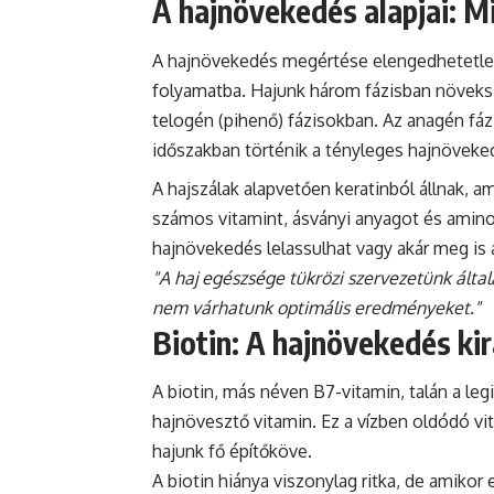
A hajnövekedés alapjai: Mi
A hajnövekedés megértése elengedhetetle
folyamatba. Hajunk három fázisban növeksz
telogén (pihenő) fázisokban. Az anagén fázi
időszakban történik a tényleges hajnöveke
A hajszálak alapvetően keratinból állnak, a
számos vitamint, ásványi anyagot és aminos
hajnövekedés lelassulhat vagy akár meg is á
"A haj egészsége tükrözi szervezetünk által
nem várhatunk optimális eredményeket."
Biotin: A hajnövekedés kir
A biotin, más néven B7-vitamin, talán a le
hajnövesztő vitamin. Ez a vízben oldódó vit
hajunk fő építőköve.
A biotin hiánya viszonylag ritka, de amikor