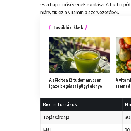
és a haj minőségének romlása. A biotin pót
hiányzik ez a vitamin a szervezetéből.
További cikkek
A zöld tea 12 tudományosan
A vitami
igazolt egészségügyi előnye
szemed 
Biotin források
Na
Tojássárgája
30
Máj
30