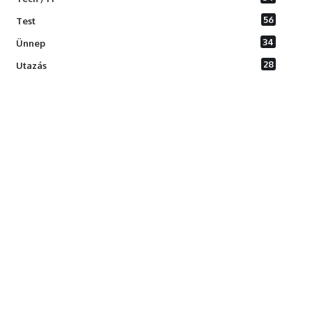
56
Test
34
Ünnep
28
Utazás