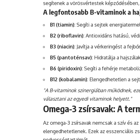
segítenek a vörösvértestek képződésében, a
A legfontosabb B-vitaminok a h
B1 (tiamin)
: Segíti a sejtek energiaterme
B2 (riboflavin)
: Antioxidáns hatású, védi
B3 (niacin)
: Javítja a vérkeringést a fejb
B5 (pantoténsav)
: Hidratálja a hajszála
B6 (piridoxin)
: Segíti a fehérje metabol
B12 (kobalamin)
: Elengedhetetlen a se
"A B-vitaminok szinergiában működnek, ez
választani az egyedi vitaminok helyett."
Omega-3 zsírsavak: A term
Az omega-3 zsírsavak nemcsak a szív és az
elengedhetetlenek. Ezek az esszenciális zs
nedvességtartalmát.