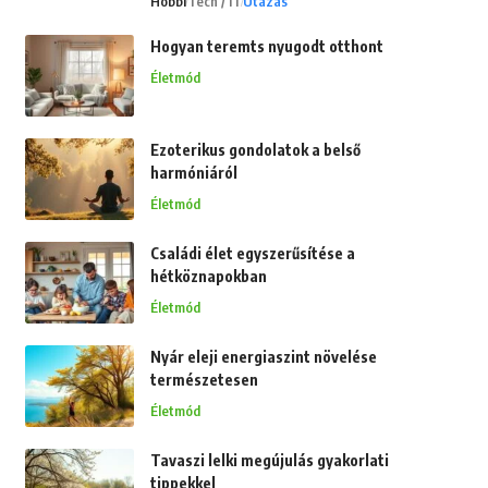
Hobbi
Tech / IT
Utazás
Hogyan teremts nyugodt otthont
Életmód
Ezoterikus gondolatok a belső
harmóniáról
Életmód
Családi élet egyszerűsítése a
hétköznapokban
Életmód
Nyár eleji energiaszint növelése
természetesen
Életmód
Tavaszi lelki megújulás gyakorlati
tippekkel