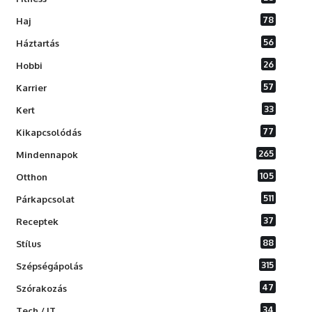
78
Haj
56
Háztartás
26
Hobbi
57
Karrier
33
Kert
77
Kikapcsolódás
265
Mindennapok
105
Otthon
511
Párkapcsolat
37
Receptek
88
Stílus
315
Szépségápolás
47
Szórakozás
34
Tech / IT