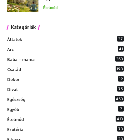
Életmód
Kategóriák
37
Állatok
41
Arc
353
Baba – mama
198
Család
19
Dekor
75
Divat
453
Egészség
7
Egyéb
413
Életmód
73
Ezotéria
28
Fitness