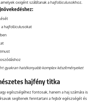
melyek oxigént szállítanak a hajfolliculusokhoz.
ajnövekedéshez:
lését
 a hajfolliculusokat
őrben
kat
izmust
jtoszódáshoz
ért gyakran hatékonyabb komplex készítményeket
észetes hajfény titka
 agy egészségéhez fontosak, hanem a haj számára is
írsavak segítenek fenntartani a fejbőr egészségét és