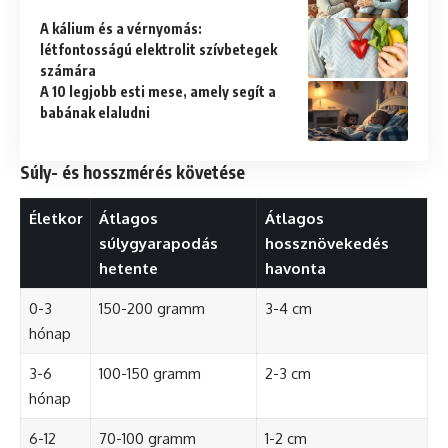
A kálium és a vérnyomás:
létfontosságú elektrolit szívbetegek
számára
A 10 legjobb esti mese, amely segít a
babának elaludni
Súly- és hosszmérés követése
Életkor
Átlagos
Átlagos
súlygyarapodás
hossznövekedés
hetente
havonta
0-3
150-200 gramm
3-4 cm
hónap
3-6
100-150 gramm
2-3 cm
hónap
6-12
70-100 gramm
1-2 cm