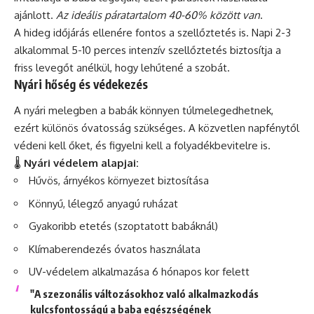
ajánlott.
Az ideális páratartalom 40-60% között van
.
A hideg időjárás ellenére fontos a szellőztetés is. Napi 2-3
alkalommal 5-10 perces intenzív szellőztetés biztosítja a
friss levegőt anélkül, hogy lehűtené a szobát.
Nyári hőség és védekezés
A nyári melegben a babák könnyen túlmelegedhetnek,
ezért különös óvatosság szükséges. A közvetlen napfénytől
védeni kell őket, és figyelni kell a folyadékbevitelre is.
🌡️
Nyári védelem alapjai:
Hűvös, árnyékos környezet biztosítása
Könnyű, lélegző anyagú ruházat
Gyakoribb etetés (szoptatott babáknál)
Klímaberendezés óvatos használata
UV-védelem alkalmazása 6 hónapos kor felett
"A szezonális változásokhoz való alkalmazkodás
kulcsfontosságú a baba egészségének