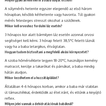
Milyen gyakran kell mérni a baba súlyát otthon?
A súlymérés hetente egyszer elegendő az első három
hónapban, később kéthetente vagy havonta. Túl gyakori
mérés felesleges stresszt okozhat a szülőknek.
Mikor kell orvoshoz fordulni láz esetén?
3 hónapos kor alatt bármilyen láz esetén azonnal orvosi
segítséget kell kérni. 3 hónap felett 38,5°C feletti láznál
vagy ha a baba letargikus, étvágtalan.
Hogyan tudom biztosítani a megfelelő alvási környezetet?
A szoba hőmérséklete legyen 18-20°C, használjon kemény
matracot, kerülje a takarókat és párnákat, a baba mindig
hátán aludjon.
Mikor kezdhetem el a hozzátáplálást?
Általában 4-6 hónapos korban, amikor a baba már stabilan
ül támasztékkal, érdeklődik az étel iránt, és eltűnik a kinyújtó
reflex.
Milyen jelei vannak a dehidratációnak babáknál?