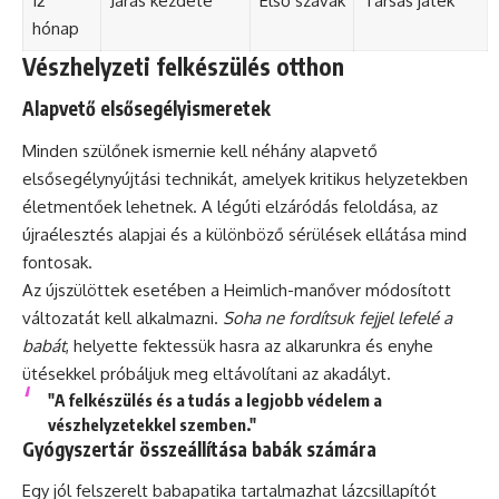
12
Járás kezdete
Első szavak
Társas játék
hónap
Vészhelyzeti felkészülés otthon
Alapvető elsősegélyismeretek
Minden szülőnek ismernie kell néhány alapvető
elsősegélynyújtási technikát, amelyek kritikus helyzetekben
életmentőek lehetnek. A légúti elzáródás feloldása, az
újraélesztés alapjai és a különböző sérülések ellátása mind
fontosak.
Az újszülöttek esetében a Heimlich-manőver módosított
változatát kell alkalmazni.
Soha ne fordítsuk fejjel lefelé a
babát
, helyette fektessük hasra az alkarunkra és enyhe
ütésekkel próbáljuk meg eltávolítani az akadályt.
"A felkészülés és a tudás a legjobb védelem a
vészhelyzetekkel szemben."
Gyógyszertár összeállítása babák számára
Egy jól felszerelt babapatika tartalmazhat lázcsillapítót