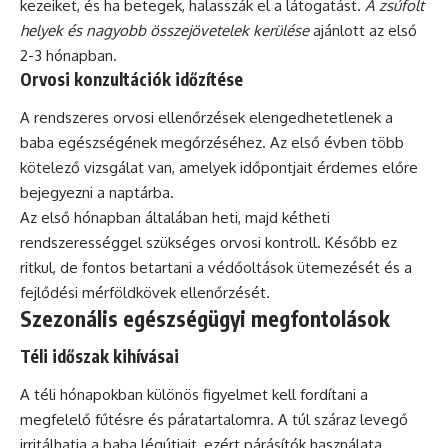
kezeiket, és ha betegek, halasszák el a látogatást.
A zsúfolt
helyek és nagyobb összejövetelek kerülése
ajánlott az első
2-3 hónapban.
Orvosi konzultációk időzítése
A rendszeres orvosi ellenőrzések elengedhetetlenek a
baba egészségének megőrzéséhez. Az első évben több
kötelező vizsgálat van, amelyek időpontjait érdemes előre
bejegyezni a naptárba.
Az első hónapban általában heti, majd kétheti
rendszerességgel szükséges orvosi kontroll. Később ez
ritkul, de fontos betartani a védőoltások ütemezését és a
fejlődési mérföldkövek ellenőrzését.
Szezonális egészségügyi megfontolások
Téli időszak kihívásai
A téli hónapokban különös figyelmet kell fordítani a
megfelelő fűtésre és páratartalomra. A túl száraz levegő
irritálhatja a baba légútjait, ezért párásítók használata