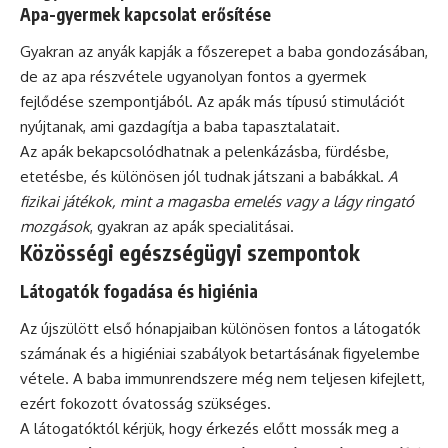
Apa-gyermek kapcsolat erősítése
Gyakran az anyák kapják a főszerepet a baba gondozásában,
de az apa részvétele ugyanolyan fontos a gyermek
fejlődése szempontjából. Az apák más típusú stimulációt
nyújtanak, ami gazdagítja a baba tapasztalatait.
Az apák bekapcsolódhatnak a pelenkázásba, fürdésbe,
etetésbe, és különösen jól tudnak játszani a babákkal.
A
fizikai játékok, mint a magasba emelés vagy a lágy ringató
mozgások
, gyakran az apák specialitásai.
Közösségi egészségügyi szempontok
Látogatók fogadása és higiénia
Az újszülött első hónapjaiban különösen fontos a látogatók
számának és a higiéniai szabályok betartásának figyelembe
vétele. A baba immunrendszere még nem teljesen kifejlett,
ezért fokozott óvatosság szükséges.
A látogatóktól kérjük, hogy érkezés előtt mossák meg a