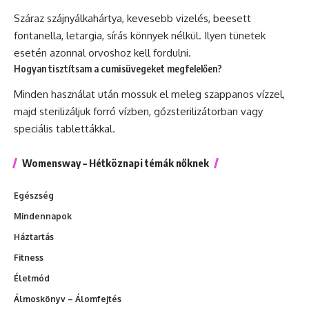
Száraz szájnyálkahártya, kevesebb vizelés, beesett
fontanella, letargia, sírás könnyek nélkül. Ilyen tünetek
esetén azonnal orvoshoz kell fordulni.
Hogyan tisztítsam a cumisüvegeket megfelelően?
Minden használat után mossuk el meleg szappanos vízzel,
majd sterilizáljuk forró vízben, gőzsterilizátorban vagy
speciális tablettákkal.
Womensway – Hétköznapi témák nőknek
Egészség
Mindennapok
Háztartás
Fitness
Életmód
Álmoskönyv – Álomfejtés