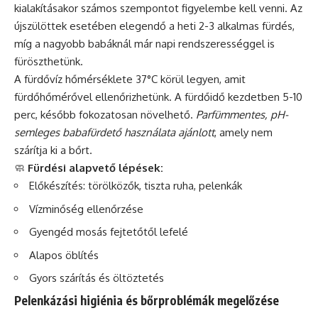
kialakításakor számos szempontot figyelembe kell venni. Az
újszülöttek esetében elegendő a heti 2-3 alkalmas fürdés,
míg a nagyobb babáknál már napi rendszerességgel is
füröszthetünk.
A fürdővíz hőmérséklete 37°C körül legyen, amit
fürdőhőmérővel ellenőrizhetünk. A fürdőidő kezdetben 5-10
perc, később fokozatosan növelhető.
Parfümmentes, pH-
semleges babafürdető használata ajánlott
, amely nem
szárítja ki a bőrt.
🧼
Fürdési alapvető lépések:
Előkészítés: törölközők, tiszta ruha, pelenkák
Vízminőség ellenőrzése
Gyengéd mosás fejtetőtől lefelé
Alapos öblítés
Gyors szárítás és öltöztetés
Pelenkázási higiénia és bőrproblémák megelőzése