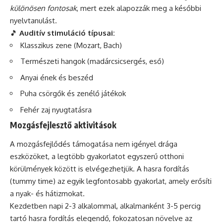
különösen fontosak
, mert ezek alapozzák meg a későbbi
nyelvtanulást.
🎵
Auditív stimuláció típusai:
Klasszikus zene (Mozart, Bach)
Természeti hangok (madárcsicsergés, eső)
Anyai ének és beszéd
Puha csörgők és zenélő játékok
Fehér zaj nyugtatásra
Mozgásfejlesztő aktivitások
A mozgásfejlődés támogatása nem igényel drága
eszközöket, a legtöbb gyakorlatot egyszerű otthoni
körülmények között is elvégezhetjük. A hasra fordítás
(tummy time) az egyik legfontosabb gyakorlat, amely erősíti
a nyak- és hátizmokat.
Kezdetben napi 2-3 alkalommal, alkalmanként 3-5 percig
tartó hasra fordítás elegendő, fokozatosan növelve az