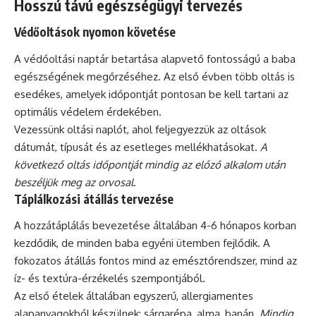
Hosszú távú egészségügyi tervezés
Védőoltások nyomon követése
A védőoltási naptár betartása alapvető fontosságú a baba
egészségének megőrzéséhez. Az első évben több oltás is
esedékes, amelyek időpontját pontosan be kell tartani az
optimális védelem érdekében.
Vezessünk oltási naplót, ahol feljegyezzük az oltások
dátumát, típusát és az esetleges mellékhatásokat.
A
következő oltás időpontját mindig az előző alkalom után
beszéljük meg az orvosal
.
Táplálkozási átállás tervezése
A hozzátáplálás bevezetése általában 4-6 hónapos korban
kezdődik, de minden baba egyéni ütemben fejlődik. A
fokozatos átállás fontos mind az emésztőrendszer, mind az
íz- és textúra-érzékelés szempontjából.
Az első ételek általában egyszerű, allergiamentes
alapanyagokból készülnek: sárgarépa, alma, banán.
Mindig