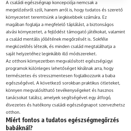
A családi egészségnap koncepciója nemcsak a
megelőzésről szól, hanem arról is, hogy tudatos és szerető
környezetet teremtsünk a legkisebbek számára. Ez
magában foglalja a megfelelő táplálást, a biztonságos
alvási környezetet, a fejlődést támogató játékokat, valamint
a család mentális jóllétének megőrzését is. Sokféle
megközelítés létezik, és minden család megtalálhatja a
saját helyzetéhez leginkább illő módszereket.
Az otthoni környezetben megvalósított egészségügyi
programok különleges lehetőséget kínálnak arra, hogy
természetes és stresszmentesen foglalkozzunk a baba
egészségével. A következő sorokban praktikus ötleteket,
könnyen megvalósítható tevékenységeket és hasznos
tanácsokat találsz, amelyek segítségével egy átfogó,
élvezetes és hatékony családi egészségnapot szervezhetsz
otthon.
Miért fontos a tudatos egészségmegőrzés
babáknál?