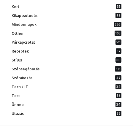
Kert
33
Kikapcsolódás
77
Mindennapok
265
Otthon
105
Párkapcsolat
511
Receptek
37
Stílus
88
Szépségápolás
315
Szórakozás
47
Tech / IT
34
Test
56
Ünnep
34
Utazás
28