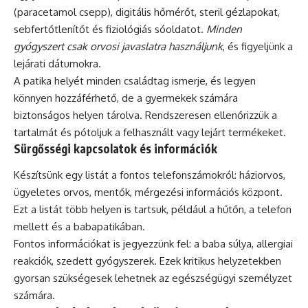
(paracetamol csepp), digitális hőmérőt, steril gézlapokat,
sebfertőtlenítőt és fiziológiás sóoldatot.
Minden
gyógyszert csak orvosi javaslatra használjunk
, és figyeljünk a
lejárati dátumokra.
A patika helyét minden családtag ismerje, és legyen
könnyen hozzáférhető, de a gyermekek számára
biztonságos helyen tárolva. Rendszeresen ellenőrizzük a
tartalmát és pótoljuk a felhasznált vagy lejárt termékeket.
Sürgősségi kapcsolatok és információk
Készítsünk egy listát a fontos telefonszámokról: háziorvos,
ügyeletes orvos, mentők, mérgezési információs központ.
Ezt a listát több helyen is tartsuk, például a hűtőn, a telefon
mellett és a babapatikában.
Fontos információkat is jegyezzünk fel: a baba súlya, allergiai
reakciók, szedett gyógyszerek. Ezek kritikus helyzetekben
gyorsan szükségesek lehetnek az egészségügyi személyzet
számára.