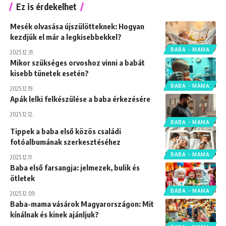
Ez is érdekelhet
Mesék olvasása újszülötteknek: Hogyan
kezdjük el már a legkisebbekkel?
BABA - MAMA
2025.12.31.
Mikor szükséges orvoshoz vinni a babát
kisebb tünetek esetén?
BABA - MAMA
2025.12.19.
Apák lelki felkészülése a baba érkezésére
2025.12.12.
BABA - MAMA
Tippek a baba első közös családi
fotóalbumának szerkesztéséhez
BABA - MAMA
2025.12.11.
Baba első farsangja: jelmezek, bulik és
ötletek
BABA - MAMA
2025.12.09.
Baba-mama vásárok Magyarországon: Mit
kínálnak és kinek ajánljuk?