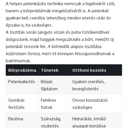
A helyes pelenkázási technika nemcsak a higiéniáról szól,
hanem a bőrproblémák megelőzéséről is. A pelenkát
gyakran kell cserélni, lehetőleg minden etetés után és
éjszaka is, ha szükséges.
A tisztítás során langyos vízzel és puha törlőkendővel
dolgozzunk, majd hagyjuk megszáradni a bőrt, mielőtt új
pelenkát teszünk fel.
A bőrredők alapos tisztítása
különösen fontos
, mert itt könnyen felszaporodhatnak a
baktériumok.
Bőrprobléma
Tünetek
Otthoni kezelés
Pelenkakiütés
Bőrpír,
Gyakori cserélés,
fájdalom
levegőztetés
Gombás
Fehéres
Orvosi konzultáció
fertőzés
foltok
szükséges
Ekcéma
Szárazság,
Hidratálás, irritáló
viszketés
anyagok kerülése