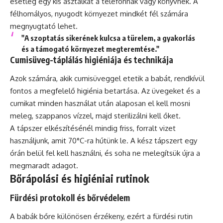
esetleg egy kis asztalkát a telefonnak vagy könyvnek. A
félhomályos, nyugodt környezet mindkét fél számára
megnyugtató lehet.
"A szoptatás sikerének kulcsa a türelem, a gyakorlás
és a támogató környezet megteremtése."
Cumisüveg-táplálás higiéniája és technikája
Azok számára, akik cumisüveggel etetik a babát, rendkívül
fontos a megfelelő higiénia betartása. Az üvegeket és a
cumikat minden használat után alaposan el kell mosni
meleg, szappanos vízzel, majd sterilizálni kell őket.
A tápszer elkészítésénél mindig friss, forralt vizet
használjunk, amit 70°C-ra hűtünk le. A kész tápszert egy
órán belül fel kell használni, és soha ne melegítsük újra a
megmaradt adagot.
Bőrápolási és higiéniai rutinok
Fürdési protokoll és bőrvédelem
A babák bőre különösen érzékeny, ezért a fürdési rutin