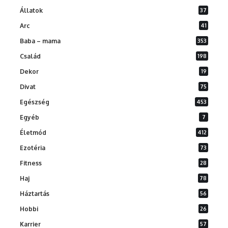
Állatok
37
Arc
41
Baba – mama
353
Család
198
Dekor
19
Divat
75
Egészség
453
Egyéb
7
Életmód
412
Ezotéria
73
Fitness
28
Haj
78
Háztartás
56
Hobbi
26
Karrier
57