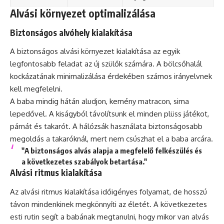
Alvási környezet optimalizálása
Biztonságos alvóhely kialakítása
A biztonságos alvási környezet kialakítása az egyik
legfontosabb feladat az új szülők számára. A bölcsőhalál
kockázatának minimalizálása érdekében számos irányelvnek
kell megfelelni.
A baba mindig hátán aludjon, kemény matracon, sima
lepedővel. A kiságyból távolítsunk el minden plüss játékot,
párnát és takarót. A hálózsák használata biztonságosabb
megoldás a takaróknál, mert nem csúszhat el a baba arcára.
"A biztonságos alvás alapja a megfelelő felkészülés és
a következetes szabályok betartása."
Alvási ritmus kialakítása
Az alvási ritmus kialakítása időigényes folyamat, de hosszú
távon mindenkinek megkönnyíti az életét. A következetes
esti rutin segít a babának megtanulni, hogy mikor van alvás