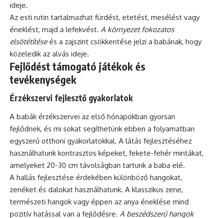
ideje.
Az esti rutin tartalmazhat fürdést, etetést, mesélést vagy
éneklést, majd a lefekvést.
A környezet fokozatos
elsötétítése
és a zajszint csökkentése jelzi a babának, hogy
közeledik az alvás ideje.
Fejlődést támogató játékok és
tevékenységek
Érzékszervi fejlesztő gyakorlatok
A babák érzékszervei az első hónapokban gyorsan
fejlődnek, és mi sokat segíthetünk ebben a folyamatban
egyszerű otthoni gyakorlatokkal. A látás fejlesztéséhez
használhatunk kontrasztos képeket, fekete-fehér mintákat,
amelyeket 20-30 cm távolságban tartunk a baba elé.
A hallás fejlesztése érdekében különböző hangokat,
zenéket és dalokat használhatunk. A klasszikus zene,
természeti hangok vagy éppen az anya éneklése mind
pozitív hatással van a fejlődésre.
A beszédszerű hangok