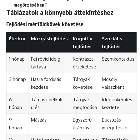
megőrzésében."
Táblázatok a könnyebb áttekintéshez
Fejlődési mérföldkövek követése
Életkor
Mozgásfejlődés
Kognitív
Szociális
fejlődés
fejlődés
1 hónap
Fej rövid ideig
Kontraszt
Szemkontaktus
tartása
érzékelése
3 hónap
Hasra fordulás
Tárgyak
Mosoly
kezdete
követése
válaszként
6
Támasz nélküli
Tárgyak
Idegenkerülés
hónap
ülés
megfogása
kezdete
9
Mászás
Egyszerű
Búcsúzás
hónap
utánzás
integetéssel