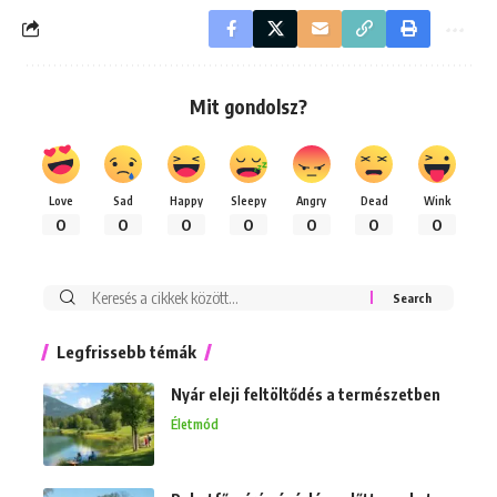
Mit gondolsz?
Love
Sad
Happy
Sleepy
Angry
Dead
Wink
0
0
0
0
0
0
0
Keresés:
Legfrissebb témák
Nyár eleji feltöltődés a természetben
Életmód