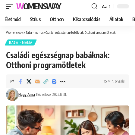
WOMENSWAY
Aa
Font
Resizer
Életmód
Stílus
Otthon
Kikapcsolódás
Állatok
B
Womensway
»
Baba - mama
»
Családi egészségnap babáknak: Otthoni programötletek
BABA - MAMA
Családi egészségnap babáknak:
Otthoni programötletek
15 Min. olvasás
Nagy Anna
Közzétéve: 2025.12.31.