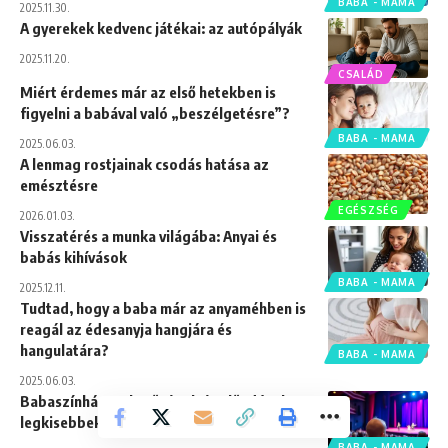
BABA - MAMA
2025.11.30.
A gyerekek kedvenc játékai: az autópályák
2025.11.20.
CSALÁD
Miért érdemes már az első hetekben is
figyelni a babával való „beszélgetésre”?
BABA - MAMA
2025.06.03.
A lenmag rostjainak csodás hatása az
emésztésre
EGÉSZSÉG
2026.01.03.
Visszatérés a munka világába: Anyai és
babás kihívások
BABA - MAMA
2025.12.11.
Tudtad, hogy a baba már az anyaméhben is
reagál az édesanyja hangjára és
hangulatára?
BABA - MAMA
2025.06.03.
Babaszínház: Lehetőségek és előadások a
legkisebbeknek
BABA - MAMA