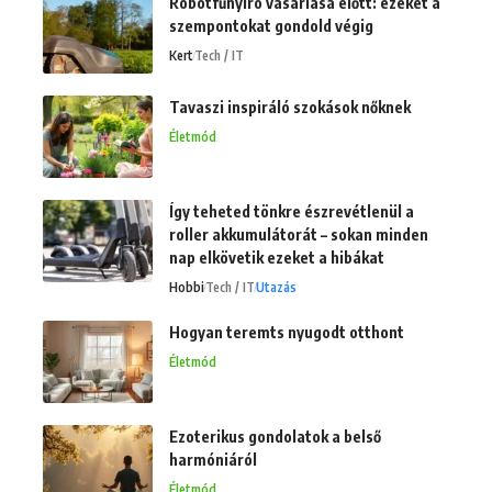
Robotfűnyíró vásárlása előtt: ezeket a
szempontokat gondold végig
Kert
Tech / IT
Tavaszi inspiráló szokások nőknek
Életmód
Így teheted tönkre észrevétlenül a
roller akkumulátorát – sokan minden
nap elkövetik ezeket a hibákat
Hobbi
Tech / IT
Utazás
Hogyan teremts nyugodt otthont
Életmód
Ezoterikus gondolatok a belső
harmóniáról
Életmód