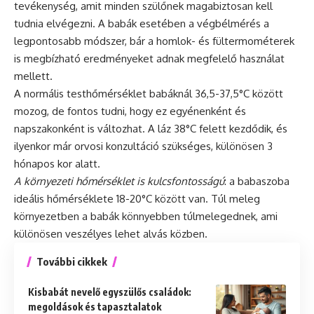
tevékenység, amit minden szülőnek magabiztosan kell
tudnia elvégezni. A babák esetében a végbélmérés a
legpontosabb módszer, bár a homlok- és fültermométerek
is megbízható eredményeket adnak megfelelő használat
mellett.
A normális testhőmérséklet babáknál 36,5-37,5°C között
mozog, de fontos tudni, hogy ez egyénenként és
napszakonként is változhat. A láz 38°C felett kezdődik, és
ilyenkor már orvosi konzultáció szükséges, különösen 3
hónapos kor alatt.
A környezeti hőmérséklet is kulcsfontosságú
: a babaszoba
ideális hőmérséklete 18-20°C között van. Túl meleg
környezetben a babák könnyebben túlmelegednek, ami
különösen veszélyes lehet alvás közben.
További cikkek
Kisbabát nevelő egyszülős családok:
megoldások és tapasztalatok