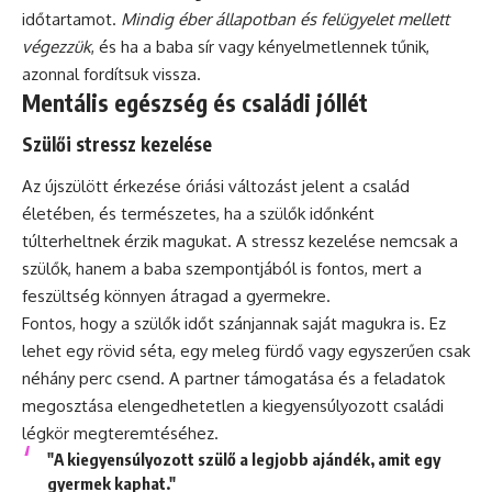
időtartamot.
Mindig éber állapotban és felügyelet mellett
végezzük
, és ha a baba sír vagy kényelmetlennek tűnik,
azonnal fordítsuk vissza.
Mentális egészség és családi jóllét
Szülői stressz kezelése
Az újszülött érkezése óriási változást jelent a család
életében, és természetes, ha a szülők időnként
túlterheltnek érzik magukat. A stressz kezelése nemcsak a
szülők, hanem a baba szempontjából is fontos, mert a
feszültség könnyen átragad a gyermekre.
Fontos, hogy a szülők időt szánjannak saját magukra is. Ez
lehet egy rövid séta, egy meleg fürdő vagy egyszerűen csak
néhány perc csend. A partner támogatása és a feladatok
megosztása elengedhetetlen a kiegyensúlyozott családi
légkör megteremtéséhez.
"A kiegyensúlyozott szülő a legjobb ajándék, amit egy
gyermek kaphat."