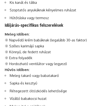
Kis kanál és tálka
Szoptatós anyukáknak kényelmes ruházat
Hűtőtáska vagy termosz
Időjárás-specifikus felszerelések
Meleg időben:
🌞 Napvédő krém babáknak (legalább 30-as faktor)
🌞 Széles karimájú sapka
🌞 Könnyű, de fedett ruházat
🌞 Extra folyadék
🌞 Hordozható ventilátor vagy legyező
Hűvös időben:
Meleg takaró vagy babatakaró
Sapka és kesztyű
Rétegezett öltözködés lehetősége
Vízálló babakocsi huzat