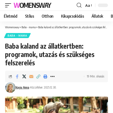
WOMENSWAY
Aa
Font
Resizer
Életmód
Stílus
Otthon
Kikapcsolódás
Állatok
B
Womensway
»
Baba - mama
»
Baba kaland az állatkertben: programok, utazás és szükséges felszerelés
BABA - MAMA
Baba kaland az állatkertben:
programok, utazás és szükséges
felszerelés
19 Min. olvasás
Nagy Anna
Közzétéve: 2025.12.30.