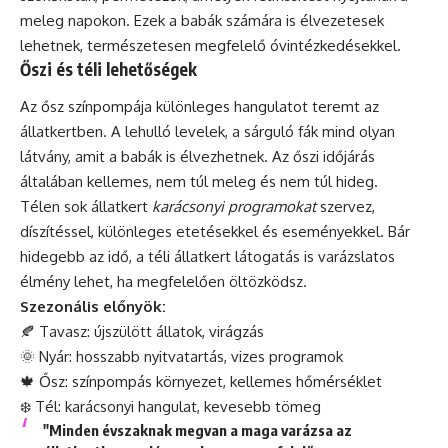
meleg napokon. Ezek a babák számára is élvezetesek
lehetnek, természetesen megfelelő óvintézkedésekkel.
Őszi és téli lehetőségek
Az ősz színpompája különleges hangulatot teremt az
állatkertben. A lehulló levelek, a sárguló fák mind olyan
látvány, amit a babák is élvezhetnek. Az őszi időjárás
általában kellemes, nem túl meleg és nem túl hideg.
Télen sok állatkert
karácsonyi programokat
szervez,
díszítéssel, különleges etetésekkel és eseményekkel. Bár
hidegebb az idő, a téli állatkert látogatás is varázslatos
élmény lehet, ha megfelelően öltözködsz.
Szezonális előnyök:
🍂 Tavasz: újszülött állatok, virágzás
🌞 Nyár: hosszabb nyitvatartás, vizes programok
🍁 Ősz: színpompás környezet, kellemes hőmérséklet
❄️ Tél: karácsonyi hangulat, kevesebb tömeg
"Minden évszaknak megvan a maga varázsa az