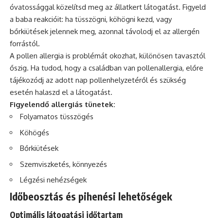
óvatossággal közelítsd meg az állatkert látogatást. Figyeld
a baba reakcióit: ha tüsszögni, köhögni kezd, vagy
bőrkiütések jelennek meg, azonnal távolodj el az allergén
forrástól.
A pollen allergia is problémát okozhat, különösen tavasztól
őszig. Ha tudod, hogy a családban van pollenallergia, előre
tájékozódj az adott nap pollenhelyzetéről és szükség
esetén halaszd el a látogatást.
Figyelendő allergiás tünetek:
Folyamatos tüsszögés
Köhögés
Bőrkiütések
Szemviszketés, könnyezés
Légzési nehézségek
Időbeosztás és pihenési lehetőségek
Optimális látogatási időtartam