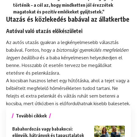
történik – a cél az, hogy mindketten jól érezzétek
magatokat és pozitív emlékeket gyűjtsetek."
Utazás és közlekedés babával az állatkertbe
Autóval való utazás előkészületei
Az autós utazás gyakran a legkényelmesebb választás
babával. Fontos, hogy a
biztonsági gyerekülés megfelelően
legyen beállítva
és a baba kényelmesen helyezkedjen el
benne. Hosszabb út esetén tervezz be megállókat
etetésre és pelenkázásra.
A kocsiban hasznos lehet egy hűtőtáska, ahol a tejet vagy a
bébiételt megfelelő hőmérsékleten tudod tartani. Ne
felejts el extra pelenkát és váltás ruhát sem betenni a
kocsiba, mert útközben is előfordulhatnak kisebb balesetek.
További cikkek
Babahordozás vagy babakocsi:
előnyök, hátrányok és tapasztalatok