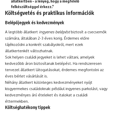
állatkertben – a lényeg, hogy a megfelelő
felkészültséggel érkezz."
Költségvetés és praktikus információk
Belépőjegyek és kedvezmények
A legtöbb állatkert
ingyenes belépést
biztosít a csecsemők
számára, általában 2-3 éves korig. Érdemes előre
tájékozódni a konkrét szabályokról, mert ezek
állatkertenkét változhatnak.
Sok helyen családi jegyeket is lehet váltani, amelyek
kedvezőbb áron biztosítanak belépést. Ha rendszeresen
tervezel állatkert látogatásokat, érdemes megfontolni az
éves bérlet vásárlását is.
Néhány állatkert különleges kedvezményeket nyújt
kisgyermekes családoknak: például ingyenes parkolást, vagy
kedvezményes árú ételeket és italokat a családi
éttermekben.
Költséghatékony tippek