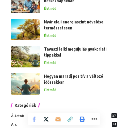
hétköznapokban
Életmód
Nyár eleji energiaszint növelése
természetesen
Életmód
Tavaszi lelki megújulás gyakorlati
tippekkel
Életmód
Hogyan maradj pozitív a változó
időszakban
Életmód
Kategóriák
Állatok
37
Arc
41