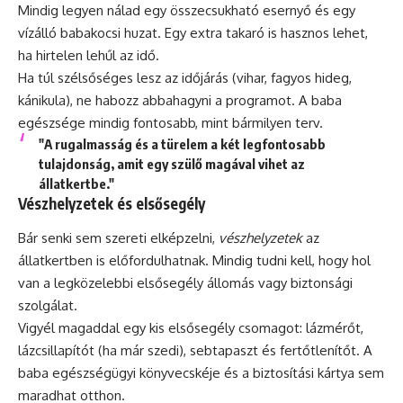
Mindig legyen nálad egy összecsukható esernyő és egy
vízálló babakocsi huzat. Egy extra takaró is hasznos lehet,
ha hirtelen lehűl az idő.
Ha túl szélsőséges lesz az időjárás (vihar, fagyos hideg,
kánikula), ne habozz abbahagyni a programot. A baba
egészsége mindig fontosabb, mint bármilyen terv.
"A rugalmasság és a türelem a két legfontosabb
tulajdonság, amit egy szülő magával vihet az
állatkertbe."
Vészhelyzetek és elsősegély
Bár senki sem szereti elképzelni,
vészhelyzetek
az
állatkertben is előfordulhatnak. Mindig tudni kell, hogy hol
van a legközelebbi elsősegély állomás vagy biztonsági
szolgálat.
Vigyél magaddal egy kis elsősegély csomagot: lázmérőt,
lázcsillapítót (ha már szedi), sebtapaszt és fertőtlenítőt. A
baba egészségügyi könyvecskéje és a biztosítási kártya sem
maradhat otthon.