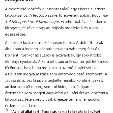
A megfelelő időzítés kulcsfontosságú egy sikeres állatkert
látogatáshoz. A legtöbb szakértő egyetért abban, hogy
már
3-4 hónapos kortól biztonságosan
lehet babával állatkertet
látogatni, feltéve, hogy az időjárás megfelelő és a kicsi
egészséges.
A napszak kiválasztása különösen fontos. A délelőtti órák
általában a legideálisabbak, amikor a baba még friss és
kipihent. Ilyenkor az állatok is aktívabbak, így sokkal több
élményt nyújtanak. A kora délutáni órák szintén jók lehetnek,
különösen, ha a baba megszokta az ebéd utáni sétákat.
Az évszak megválasztása sem elhanyagolható szempont. A
tavasz és az ősz
kínálja a legkellemesebb körülményeket,
amikor sem túl meleg, sem túl hideg az idő. Nyáron
érdemes a kora reggeli vagy késő délutáni órákra időzíteni a
látogatást, télen pedig csak kifejezetten enyhe napokon
érdemes elindulni.
"Az első állatkert látogatás nem a teljesség igényével