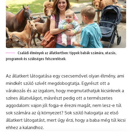
Családi élmények az állatkertben: tippek babák számára, utazás,
programok és szükséges felszerelések.
Az állatkert látogatása egy csecsemővel olyan élmény, ami
mindkét szülő szívét megdobogtatja. Egyrészt ott a
várakozás és az izgalom, hogy megmutathatjuk kicsinknek a
színes állatvilágot, másrészt pedig ott a természetes
aggodalom: vajon jól fogja-e érezni magát, nem lesz-e túl
sok számára az új környezet? Sok szülő halogatja az első
állatkert látogatást, mert úgy érzi, hogy a baba még túl kicsi
ehhez a kalandhoz.