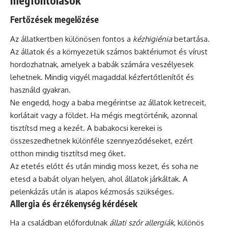
megfontolások
Fertőzések megelőzése
Az állatkertben különösen fontos a
kézhigiénia
betartása.
Az állatok és a környezetük számos baktériumot és vírust
hordozhatnak, amelyek a babák számára veszélyesek
lehetnek. Mindig vigyél magaddal kézfertőtlenítőt és
használd gyakran.
Ne engedd, hogy a baba megérintse az állatok ketreceit,
korlátait vagy a földet. Ha mégis megtörténik, azonnal
tisztítsd meg a kezét. A babakocsi kerekei is
összeszedhetnek különféle szennyeződéseket, ezért
otthon mindig tisztítsd meg őket.
Az etetés előtt és után mindig moss kezet, és soha ne
etesd a babát olyan helyen, ahol állatok járkáltak. A
pelenkázás után is alapos kézmosás szükséges.
Allergia és érzékenység kérdések
Ha a családban előfordulnak
állati szőr allergiák
, különös