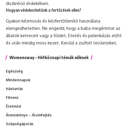
diszkréció érdekében.
Hogyan védekezhetünk a fertőzések ellen?
Gyakori kézmosás és kézfertőtlenítő használata
elengedhetetlen. Ne engedd, hogy a baba megérintse az
állatok ketreceit vagy a földet. Etetés és pelenkázás előtt
és után mindig moss kezet. Kerüld a zsúfolt területeket.
Womensway – Hétköznapi témák nőknek
Egészség
Mindennapok
Háztartás
Fitness
Életmód
Álmoskönyv – Álomfejtés
Szépségápolás