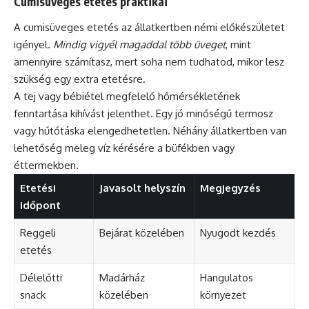
Cumisüveges etetés praktikái
A cumisüveges etetés az állatkertben némi előkészületet
igényel.
Mindig vigyél magaddal több üveget
, mint
amennyire számítasz, mert soha nem tudhatod, mikor lesz
szükség egy extra etetésre.
A tej vagy bébiétel megfelelő hőmérsékletének
fenntartása kihívást jelenthet. Egy jó minőségű termosz
vagy hűtőtáska elengedhetetlen. Néhány állatkertben van
lehetőség meleg víz kérésére a büfékben vagy
éttermekben.
Etetési
Javasolt helyszín
Megjegyzés
időpont
Reggeli
Bejárat közelében
Nyugodt kezdés
etetés
Délelőtti
Madárház
Hangulatos
snack
közelében
környezet