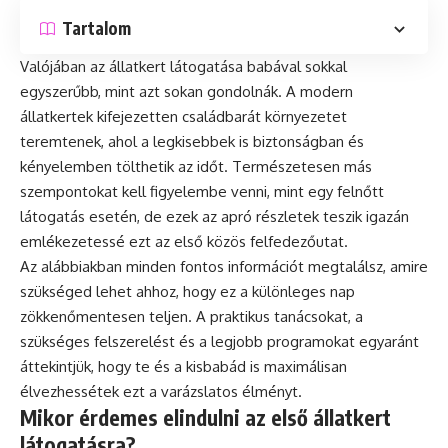
Tartalom
Valójában az állatkert látogatása babával sokkal
egyszerűbb, mint azt sokan gondolnák. A modern
állatkertek kifejezetten családbarát környezetet
teremtenek, ahol a legkisebbek is biztonságban és
kényelemben tölthetik az időt. Természetesen más
szempontokat kell figyelembe venni, mint egy felnőtt
látogatás esetén, de ezek az apró részletek teszik igazán
emlékezetessé ezt az első közös felfedezőutat.
Az alábbiakban minden fontos információt megtalálsz, amire
szükséged lehet ahhoz, hogy ez a különleges nap
zökkenőmentesen teljen. A praktikus tanácsokat, a
szükséges felszerelést és a legjobb programokat egyaránt
áttekintjük, hogy te és a kisbabád is maximálisan
élvezhessétek ezt a varázslatos élményt.
Mikor érdemes elindulni az első állatkert
látogatásra?