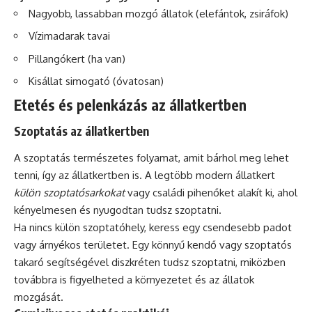
Nagyobb, lassabban mozgó állatok (elefántok, zsiráfok)
Vízimadarak tavai
Pillangókert (ha van)
Kisállat simogató (óvatosan)
Etetés és pelenkázás az állatkertben
Szoptatás az állatkertben
A szoptatás természetes folyamat, amit bárhol meg lehet
tenni, így az állatkertben is. A legtöbb modern állatkert
külön szoptatósarkokat
vagy családi pihenőket alakít ki, ahol
kényelmesen és nyugodtan tudsz szoptatni.
Ha nincs külön szoptatóhely, keress egy csendesebb padot
vagy árnyékos területet. Egy könnyű kendő vagy szoptatós
takaró segítségével diszkréten tudsz szoptatni, miközben
továbbra is figyelheted a környezetet és az állatok
mozgását.