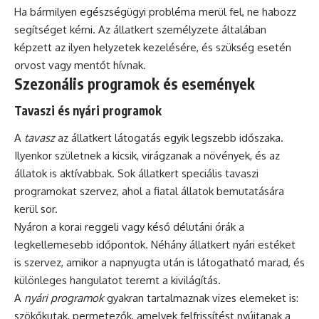
Ha bármilyen egészségügyi probléma merül fel, ne habozz
segítséget kérni. Az állatkert személyzete általában
képzett az ilyen helyzetek kezelésére, és szükség esetén
orvost vagy mentőt hívnak.
Szezonális programok és események
Tavaszi és nyári programok
A
tavasz
az állatkert látogatás egyik legszebb időszaka.
Ilyenkor születnek a kicsik, virágzanak a növények, és az
állatok is aktívabbak. Sok állatkert speciális tavaszi
programokat szervez, ahol a fiatal állatok bemutatására
kerül sor.
Nyáron a korai reggeli vagy késő délutáni órák a
legkellemesebb időpontok. Néhány állatkert nyári estéket
is szervez, amikor a napnyugta után is látogatható marad, és
különleges hangulatot teremt a kivilágítás.
A
nyári programok
gyakran tartalmaznak vizes elemeket is:
szökőkutak, permetezők, amelyek felfrissítést nyújtanak a