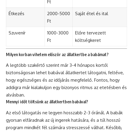
Ft
Étkezés
2000-5000
Saját étel és ital
Ft
Szuvenír
1000-3000
Előre tervezett
Ft
költségkeret
Milyen korban vihetem először az állatkertbe a babámat?
A legtöbb szakértő szerint már 3-4 hónapos kortól
biztonságosan lehet babával állatkertet látogatni, feltéve,
hogy egészséges és az időjárás megfelelő. Fontos, hogy
addigra már kialakuljon egy bizonyos ritmus az etetésben és
alvásban.
Mennyi időt töltsünk az állatkertben babával?
Az első látogatás ne legyen hosszabb 2-3 óránál. A babák
gyorsan elfáradnak az új ingerek hatására, és a túl hosszú
program mindkét fél számára stresszessé válhat. Később,