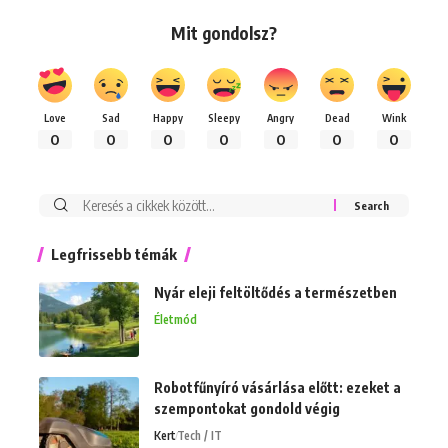
Mit gondolsz?
Love
Sad
Happy
Sleepy
Angry
Dead
Wink
0
0
0
0
0
0
0
Keresés:
Legfrissebb témák
Nyár eleji feltöltődés a természetben
Életmód
Robotfűnyíró vásárlása előtt: ezeket a
szempontokat gondold végig
Kert
Tech / IT