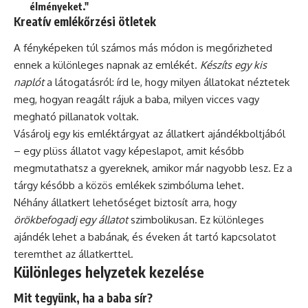
élményeket."
Kreatív emlékőrzési ötletek
A fényképeken túl számos más módon is megőrizheted
ennek a különleges napnak az emlékét.
Készíts egy kis
naplót
a látogatásról: írd le, hogy milyen állatokat néztetek
meg, hogyan reagált rájuk a baba, milyen vicces vagy
megható pillanatok voltak.
Vásárolj egy kis emléktárgyat az állatkert ajándékboltjából
– egy plüss állatot vagy képeslapot, amit később
megmutathatsz a gyereknek, amikor már nagyobb lesz. Ez a
tárgy később a közös emlékek szimbóluma lehet.
Néhány állatkert lehetőséget biztosít arra, hogy
örökbefogadj egy állatot
szimbolikusan. Ez különleges
ajándék lehet a babának, és éveken át tartó kapcsolatot
teremthet az állatkerttel.
Különleges helyzetek kezelése
Mit tegyünk, ha a baba sír?