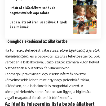
Erősítsd a köteléket: Babák és
nagytestvérek kapcsolata
Baba a játszótéren: szabályok, tippek
és élmények
Tömegközlekedéssel az állatkertbe
Ha tömegközlekedést választasz,
előre tájékozódj a járatok
menetrendjéről
és a babakocsi szállítás lehetőségeiről. Sok
városban a babakocsival utazó szülők számára külön helyet
biztosítanak a buszokon és villamosokon.
Csomagolj praktikusan: egy kisebb hátizsák sokszor
kényelmesebb lehet, mint egy nagy pelenkázó táska,
különösen, ha a babakocsit is magaddal viszed. A
tömegközlekedés során fokozottan figyelj a higiéniára –
vigyél magaddal fertőtlenítő törlőkendőt.
Az ideális felszerelés lista babás állatkert