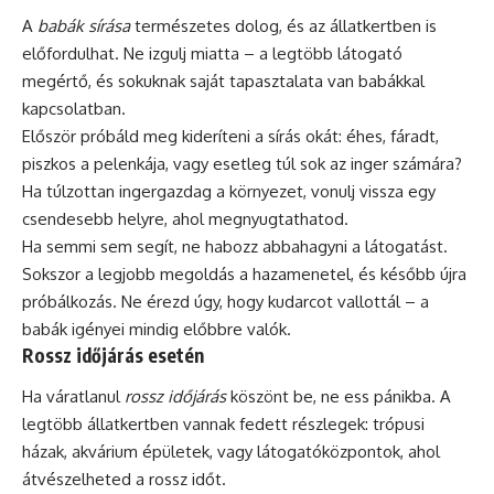
A
babák sírása
természetes dolog, és az állatkertben is
előfordulhat. Ne izgulj miatta – a legtöbb látogató
megértő, és sokuknak saját tapasztalata van babákkal
kapcsolatban.
Először próbáld meg kideríteni a sírás okát: éhes, fáradt,
piszkos a pelenkája, vagy esetleg túl sok az inger számára?
Ha túlzottan ingergazdag a környezet, vonulj vissza egy
csendesebb helyre, ahol megnyugtathatod.
Ha semmi sem segít, ne habozz abbahagyni a látogatást.
Sokszor a legjobb megoldás a hazamenetel, és később újra
próbálkozás. Ne érezd úgy, hogy kudarcot vallottál – a
babák igényei mindig előbbre valók.
Rossz időjárás esetén
Ha váratlanul
rossz időjárás
köszönt be, ne ess pánikba. A
legtöbb állatkertben vannak fedett részlegek: trópusi
házak, akvárium épületek, vagy látogatóközpontok, ahol
átvészelheted a rossz időt.