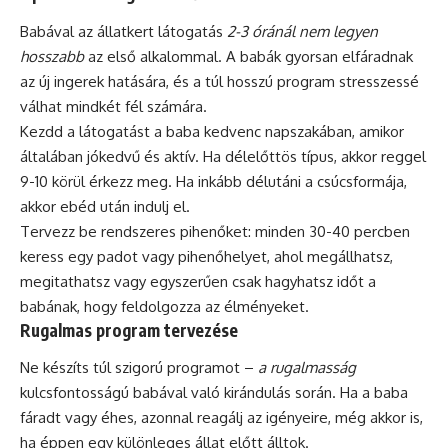
Babával az állatkert látogatás
2-3 óránál nem legyen
hosszabb
az első alkalommal. A babák gyorsan elfáradnak
az új ingerek hatására, és a túl hosszú program stresszessé
válhat mindkét fél számára.
Kezdd a látogatást a baba kedvenc napszakában, amikor
általában jókedvű és aktív. Ha délelőttös típus, akkor reggel
9-10 körül érkezz meg. Ha inkább délutáni a csúcsformája,
akkor ebéd után indulj el.
Tervezz be rendszeres pihenőket: minden 30-40 percben
keress egy padot vagy pihenőhelyet, ahol megállhatsz,
megitathatsz vagy egyszerűen csak hagyhatsz időt a
babának, hogy feldolgozza az élményeket.
Rugalmas program tervezése
Ne készíts túl szigorú programot –
a rugalmasság
kulcsfontosságú babával való kirándulás során. Ha a baba
fáradt vagy éhes, azonnal reagálj az igényeire, még akkor is,
ha éppen egy különleges állat előtt álltok.