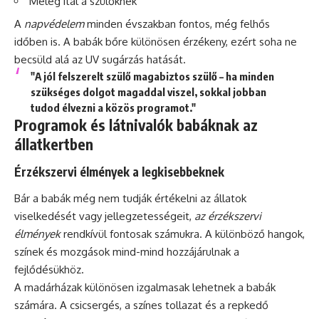
Meleg ital a szülőknek
A
napvédelem
minden évszakban fontos, még felhős
időben is. A babák bőre különösen érzékeny, ezért soha ne
becsüld alá az UV sugárzás hatását.
"A jól felszerelt szülő magabiztos szülő – ha minden
szükséges dolgot magaddal viszel, sokkal jobban
tudod élvezni a közös programot."
Programok és látnivalók babáknak az
állatkertben
Érzékszervi élmények a legkisebbeknek
Bár a babák még nem tudják értékelni az állatok
viselkedését vagy jellegzetességeit,
az érzékszervi
élmények
rendkívül fontosak számukra. A különböző hangok,
színek és mozgások mind-mind hozzájárulnak a
fejlődésükhöz.
A madárházak különösen izgalmasak lehetnek a babák
számára. A csicsergés, a színes tollazat és a repkedő