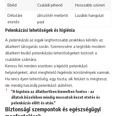
Ebéd
Családi pihenő
Hosszabb szünet
Délutáni
Játszótér melletti
Lazább hangulat
etetés
pad
Pelenkázási lehetőségek és higiénia
A
pelenkázás
az egyik legfontosabb praktikus kérdés az
állatkert látogatás során. Szerencsére a legtöbb modern
állatkert kiváló pelenkázási lehetőségeket biztosít a
családok számára.
Keress fel minden esetben a kijelölt pelenkázó
helyiségeket, ahol megfelelő higiéniás körülmények vannak.
Ha nincs ilyen lehetőség, egy tiszta, sík felület is megteszi,
de mindig használj pelenkázó alátétet.
"A higiénia az állatkertben kiemelten fontos – az
állatok közelében mindig mossatok kezet etetés és
pelenkázás előtt és után."
Biztonsági szempontok és egészségügyi