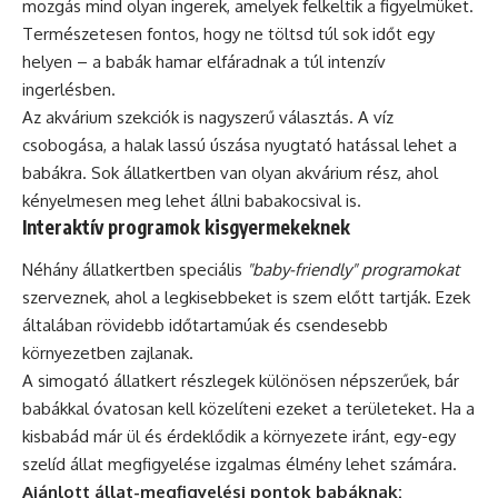
mozgás mind olyan ingerek, amelyek felkeltik a figyelmüket.
Természetesen fontos, hogy ne töltsd túl sok időt egy
helyen – a babák hamar elfáradnak a túl intenzív
ingerlésben.
Az akvárium szekciók is nagyszerű választás. A víz
csobogása, a halak lassú úszása nyugtató hatással lehet a
babákra. Sok állatkertben van olyan akvárium rész, ahol
kényelmesen meg lehet állni babakocsival is.
Interaktív programok kisgyermekeknek
Néhány állatkertben speciális
"baby-friendly" programokat
szerveznek, ahol a legkisebbeket is szem előtt tartják. Ezek
általában rövidebb időtartamúak és csendesebb
környezetben zajlanak.
A simogató állatkert részlegek különösen népszerűek, bár
babákkal óvatosan kell közelíteni ezeket a területeket. Ha a
kisbabád már ül és érdeklődik a környezete iránt, egy-egy
szelíd állat megfigyelése izgalmas élmény lehet számára.
Ajánlott állat-megfigyelési pontok babáknak: