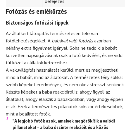
befejezés
Fotózás és emlékőrzés
Biztonságos fotózási tippek
Az állatkert látogatás természetesen tele van
fotólehetőségekkel. A
babával való fotózás
azonban
néhány extra figyelmet igényel. Soha ne tedd ki a babát
közvetlen napsugárzásnak csak a fotó kedvéért, és ne vidd
túl közel az állatok ketreceihez.
A vakuvilágítás használatát kerüld, mert ez megijesztheti
mind a babát, mind az állatokat. A természetes fény sokkal
szebb képeket eredményez, és nem okoz stresszt senkinek.
Készíts képeket a baba reakcióiról is: ahogy figyeli az
állatokat, ahogy elalszik a babakocsiban, vagy ahogy éppen
eszik. Ezek a természetes pillanatok sokszor értékesebbek,
mint a beállított fotók.
"A legjobb fotók azok, amelyek megörökítik a valódi
pillanatokat – a baba őszinte reakcióit és a közös