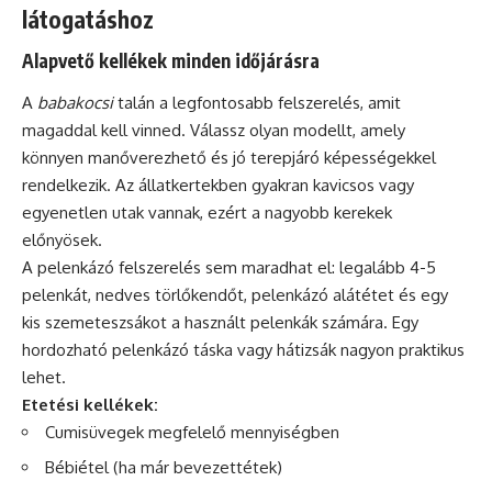
látogatáshoz
Alapvető kellékek minden időjárásra
A
babakocsi
talán a legfontosabb felszerelés, amit
magaddal kell vinned. Válassz olyan modellt, amely
könnyen manőverezhető és jó terepjáró képességekkel
rendelkezik. Az állatkertekben gyakran kavicsos vagy
egyenetlen utak vannak, ezért a nagyobb kerekek
előnyösek.
A pelenkázó felszerelés sem maradhat el: legalább 4-5
pelenkát, nedves törlőkendőt, pelenkázó alátétet és egy
kis szemeteszsákot a használt pelenkák számára. Egy
hordozható pelenkázó táska vagy hátizsák nagyon praktikus
lehet.
Etetési kellékek:
Cumisüvegek megfelelő mennyiségben
Bébiétel (ha már bevezettétek)