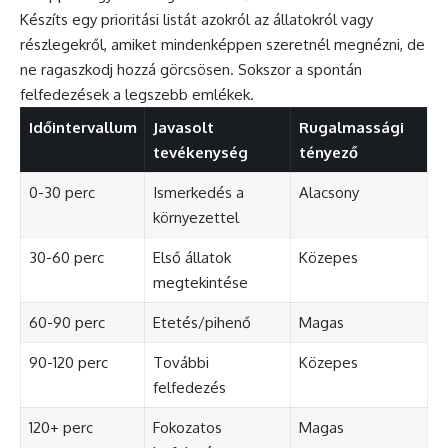
Készíts egy prioritási listát azokról az állatokról vagy
részlegekről, amiket mindenképpen szeretnél megnézni, de
ne ragaszkodj hozzá görcsösen. Sokszor a spontán
felfedezések a legszebb emlékek.
Időintervallum
Javasolt
Rugalmassági
tevékenység
tényező
0-30 perc
Ismerkedés a
Alacsony
környezettel
30-60 perc
Első állatok
Közepes
megtekintése
60-90 perc
Etetés/pihenő
Magas
90-120 perc
További
Közepes
felfedezés
120+ perc
Fokozatos
Magas