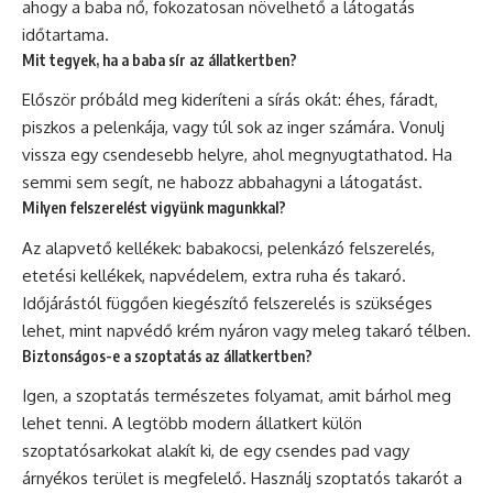
ahogy a baba nő, fokozatosan növelhető a látogatás
időtartama.
Mit tegyek, ha a baba sír az állatkertben?
Először próbáld meg kideríteni a sírás okát: éhes, fáradt,
piszkos a pelenkája, vagy túl sok az inger számára. Vonulj
vissza egy csendesebb helyre, ahol megnyugtathatod. Ha
semmi sem segít, ne habozz abbahagyni a látogatást.
Milyen felszerelést vigyünk magunkkal?
Az alapvető kellékek: babakocsi, pelenkázó felszerelés,
etetési kellékek, napvédelem, extra ruha és takaró.
Időjárástól függően kiegészítő felszerelés is szükséges
lehet, mint napvédő krém nyáron vagy meleg takaró télben.
Biztonságos-e a szoptatás az állatkertben?
Igen, a szoptatás természetes folyamat, amit bárhol meg
lehet tenni. A legtöbb modern állatkert külön
szoptatósarkokat alakít ki, de egy csendes pad vagy
árnyékos terület is megfelelő. Használj szoptatós takarót a