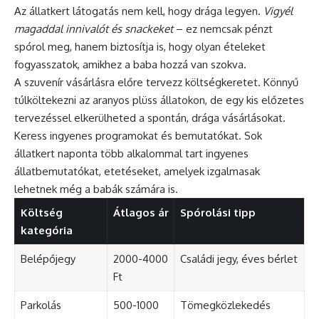
Az állatkert látogatás nem kell, hogy drága legyen.
Vigyél
magaddal innivalót és snackeket
– ez nemcsak pénzt
spórol meg, hanem biztosítja is, hogy olyan ételeket
fogyasszatok, amikhez a baba hozzá van szokva.
A szuvenír vásárlásra előre tervezz költségkeretet. Könnyű
túlköltekezni az aranyos plüss állatokon, de egy kis előzetes
tervezéssel elkerülheted a spontán, drága vásárlásokat.
Keress ingyenes programokat és bemutatókat. Sok
állatkert naponta több alkalommal tart ingyenes
állatbemutatókat, etetéseket, amelyek izgalmasak
lehetnek még a babák számára is.
Költség
Átlagos ár
Spórolási tipp
kategória
Belépőjegy
2000-4000
Családi jegy, éves bérlet
Ft
Parkolás
500-1000
Tömegközlekedés