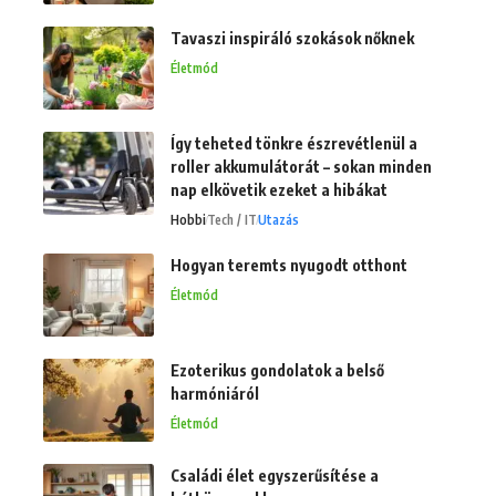
Tavaszi inspiráló szokások nőknek
Életmód
Így teheted tönkre észrevétlenül a
roller akkumulátorát – sokan minden
nap elkövetik ezeket a hibákat
Hobbi
Tech / IT
Utazás
Hogyan teremts nyugodt otthont
Életmód
Ezoterikus gondolatok a belső
harmóniáról
Életmód
Családi élet egyszerűsítése a