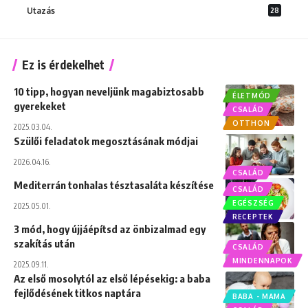
Utazás
28
Ez is érdekelhet
10 tipp, hogyan neveljünk magabiztosabb
ÉLETMÓD
gyerekeket
CSALÁD
OTTHON
2025.03.04.
Szülői feladatok megosztásának módjai
2026.04.16.
CSALÁD
Mediterrán tonhalas tésztasaláta készítése
CSALÁD
EGÉSZSÉG
2025.05.01.
RECEPTEK
3 mód, hogy újjáépítsd az önbizalmad egy
szakítás után
CSALÁD
MINDENNAPOK
2025.09.11.
Az első mosolytól az első lépésekig: a baba
fejlődésének titkos naptára
BABA - MAMA