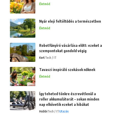
Életmód
Nyár eleji feltöltődés a természetben
Életmód
Robotfűnyíró vásárlása előtt: ezeket a
szempontokat gondold végig
Kert
Tech / IT
Tavaszi inspiráló szokások nőknek
Életmód
Így teheted tönkre észrevétlenül a
roller akkumulátorát – sokan minden
nap elkövetik ezeket a hibákat
Hobbi
Tech / IT
Utazás