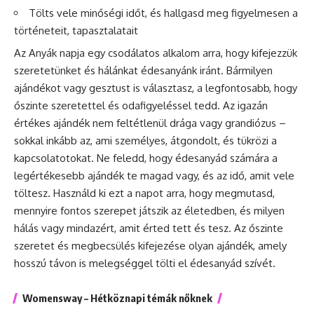
Tölts vele minőségi időt, és hallgasd meg figyelmesen a
történeteit, tapasztalatait
Az Anyák napja egy csodálatos alkalom arra, hogy kifejezzük
szeretetünket és hálánkat édesanyánk iránt. Bármilyen
ajándékot vagy gesztust is választasz, a legfontosabb, hogy
őszinte szeretettel és odafigyeléssel tedd. Az igazán
értékes ajándék nem feltétlenül drága vagy grandiózus –
sokkal inkább az, ami személyes, átgondolt, és tükrözi a
kapcsolatotokat. Ne feledd, hogy édesanyád számára a
legértékesebb ajándék te magad vagy, és az idő, amit vele
töltesz. Használd ki ezt a napot arra, hogy megmutasd,
mennyire fontos szerepet játszik az életedben, és milyen
hálás vagy mindazért, amit érted tett és tesz. Az őszinte
szeretet és megbecsülés kifejezése olyan ajándék, amely
hosszú távon is melegséggel tölti el édesanyád szívét.
Womensway – Hétköznapi témák nőknek