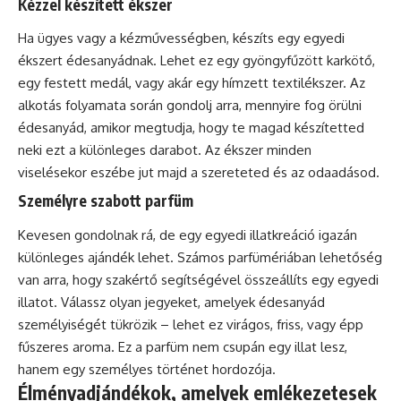
Kézzel készített ékszer
Ha ügyes vagy a kézművességben, készíts egy egyedi
ékszert édesanyádnak. Lehet ez egy gyöngyfűzött karkötő,
egy festett medál, vagy akár egy hímzett textilékszer. Az
alkotás folyamata során gondolj arra, mennyire fog örülni
édesanyád, amikor megtudja, hogy te magad készítetted
neki ezt a különleges darabot. Az ékszer minden
viselésekor eszébe jut majd a szereteted és az odaadásod.
Személyre szabott parfüm
Kevesen gondolnak rá, de egy egyedi illatkreáció igazán
különleges ajándék lehet. Számos parfümériában lehetőség
van arra, hogy szakértő segítségével összeállíts egy egyedi
illatot. Válassz olyan jegyeket, amelyek édesanyád
személyiségét tükrözik – lehet ez virágos, friss, vagy épp
fűszeres aroma. Ez a parfüm nem csupán egy illat lesz,
hanem egy személyes történet hordozója.
Élményadjándékok, amelyek emlékezetesek