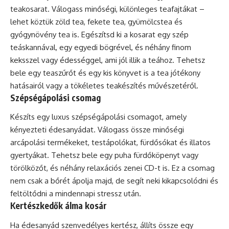
teakosarat. Válogass minőségi, különleges teafajtákat –
lehet köztük zöld tea, fekete tea, gyümölcstea és
gyógynövény tea is. Egészítsd ki a kosarat egy szép
teáskannával, egy egyedi bögrével, és néhány finom
keksszel vagy édességgel, ami jól illik a teához. Tehetsz
bele egy teaszűrőt és egy kis könyvet is a tea jótékony
hatásairól vagy a tökéletes teakészítés művészetéről.
Szépségápolási csomag
Készíts egy luxus szépségápolási csomagot, amely
kényezteti édesanyádat. Válogass össze minőségi
arcápolási termékeket, testápolókat, fürdősókat és illatos
gyertyákat. Tehetsz bele egy puha fürdőköpenyt vagy
törölközőt, és néhány relaxációs zenei CD-t is. Ez a csomag
nem csak a bőrét ápolja majd, de segít neki kikapcsolódni és
feltöltődni a mindennapi stressz után.
Kertészkedők álma kosár
Ha édesanyád szenvedélyes kertész, állíts össze egy