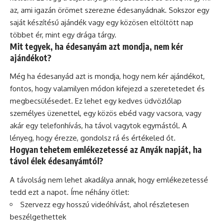
az, ami igazán örömet szerezne édesanyádnak. Sokszor egy
saját készítésű ajándék vagy egy közösen eltöltött nap
többet ér, mint egy drága tárgy.
Mit tegyek, ha édesanyám azt mondja, nem kér
ajándékot?
Még ha édesanyád azt is mondja, hogy nem kér ajándékot,
fontos, hogy valamilyen módon kifejezd a szeretetedet és
megbecsülésedet. Ez lehet egy kedves üdvözlőlap
személyes üzenettel, egy közös ebéd vagy vacsora, vagy
akár egy telefonhívás, ha távol vagytok egymástól. A
lényeg, hogy érezze, gondolsz rá és értékeled őt.
Hogyan tehetem emlékezetessé az Anyák napját, ha
távol élek édesanyámtól?
A távolság nem lehet akadálya annak, hogy emlékezetessé
tedd ezt a napot. Íme néhány ötlet:
Szervezz egy hosszú videóhívást, ahol részletesen
beszélgethettek