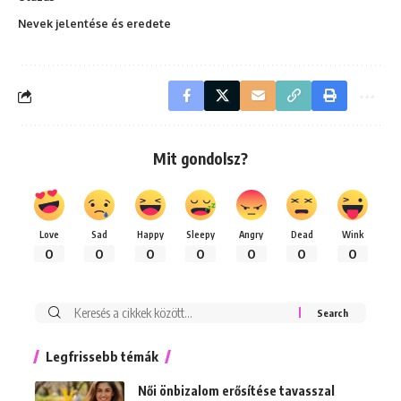
Nevek jelentése és eredete
Mit gondolsz?
Love
Sad
Happy
Sleepy
Angry
Dead
Wink
0
0
0
0
0
0
0
Keresés:
Legfrissebb témák
Női önbizalom erősítése tavasszal