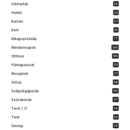
Háztartás
56
Hobbi
26
Karrier
57
Kert
33
Kikapcsolódás
77
Mindennapok
265
Otthon
105
Párkapcsolat
511
Receptek
37
Stílus
88
Szépségápolás
315
Szórakozás
47
Tech / IT
34
Test
56
Ünnep
34