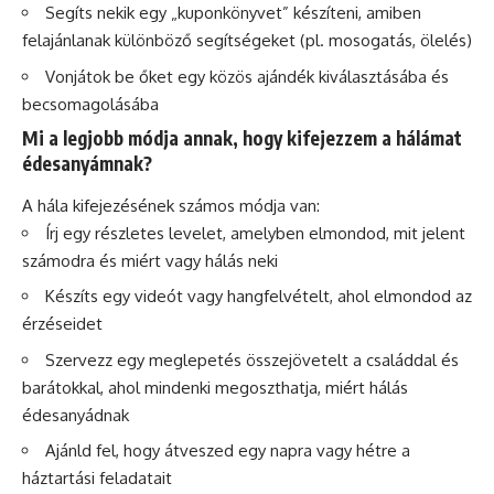
Segíts nekik egy „kuponkönyvet” készíteni, amiben
felajánlanak különböző segítségeket (pl. mosogatás, ölelés)
Vonjátok be őket egy közös ajándék kiválasztásába és
becsomagolásába
Mi a legjobb módja annak, hogy kifejezzem a hálámat
édesanyámnak?
A hála kifejezésének számos módja van:
Írj egy részletes levelet, amelyben elmondod, mit jelent
számodra és miért vagy hálás neki
Készíts egy videót vagy hangfelvételt, ahol elmondod az
érzéseidet
Szervezz egy meglepetés összejövetelt a családdal és
barátokkal, ahol mindenki megoszthatja, miért hálás
édesanyádnak
Ajánld fel, hogy átveszed egy napra vagy hétre a
háztartási feladatait