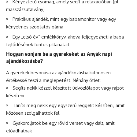
Kényeztető csomag, amely segít a relaxációban (pl.
masszázsutalvány)
Praktikus ajándék, mint egy babamonitor vagy egy
kényelmes szoptatós párna
Egy „első év” emlékkönyv, ahova feljegyezheti a baba
fejlődésének fontos pillanatait
Hogyan vonjam be a gyerekeket az Anyák napi
ajándékozásba?
A gyerekek bevonása az ajándékozásba különösen
értékessé teszi a meglepetést. Néhány ötlet:
Segíts nekik kézzel készített üdvözlőlapot vagy rajzot
készíteni
Taníts meg nekik egy egyszerű reggelit készíteni, amit
közösen szolgálhattok fel
Gyakoroljatok be egy rövid verset vagy dalt, amit
előadhatnak