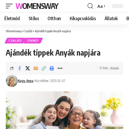
WOMENSWAY
Aa
Font
Resizer
Életmód
Stílus
Otthon
Kikapcsolódás
Állatok
B
Womensway
»
Család
»
Ajándék tippek Anyák napjára
CSALÁD
ÜNNEP
Ajándék tippek Anyák napjára
17 Min. olvasás
Nagy Anna
Közzétéve: 2025.02.07.