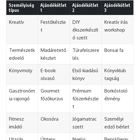
Személyiség
Ajándékötlet
Ajándékötlet
Ajándékötlet
típus
1
2
3
Kreatív
Festőkészle
DIY
Kreatív írás
t
ékszerkészít
workshop
ő szett
Természetk
Madáretető
Túrafelszere
Bonsai fa
edvelő
készlet
lés
Könyvmoly
E-book
Első kiadású
Könyvklub
olvasó
könyv
tagság
Gasztronóm
Gourmet
Prémium
Borkóstoló
ia rajongó
főzőkurzus
fűszerkészle
élmény
t
Fitnesz
Okosóra
Jógamatrac
Személyi
imádó
szett
edző bérlet
Utazás
Útiterv
Nyelvi
Repülőjegy