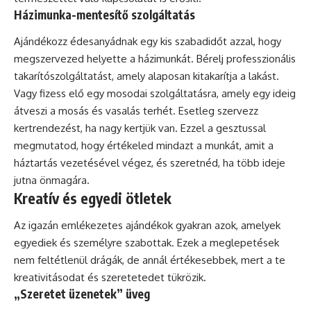
Házimunka-mentesítő szolgáltatás
Ajándékozz édesanyádnak egy kis szabadidőt azzal, hogy
megszervezed helyette a házimunkát. Bérelj professzionális
takarítószolgáltatást, amely alaposan kitakarítja a lakást.
Vagy fizess elő egy mosodai szolgáltatásra, amely egy ideig
átveszi a mosás és vasalás terhét. Esetleg szervezz
kertrendezést, ha nagy kertjük van. Ezzel a gesztussal
megmutatod, hogy értékeled mindazt a munkát, amit a
háztartás vezetésével végez, és szeretnéd, ha több ideje
jutna önmagára.
Kreatív és egyedi ötletek
Az igazán emlékezetes ajándékok gyakran azok, amelyek
egyediek és személyre szabottak. Ezek a meglepetések
nem feltétlenül drágák, de annál értékesebbek, mert a te
kreativitásodat és szeretetedet tükrözik.
„Szeretet üzenetek” üveg