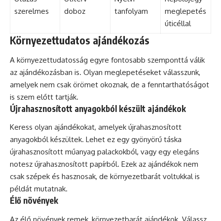
szerelmes
doboz
tanfolyam
meglepetés
úticéllal
Környezettudatos ajándékozás
A környezettudatosság egyre fontosabb szemponttá válik
az ajándékozásban is. Olyan meglepetéseket válasszunk,
amelyek nem csak örömet okoznak, de a fenntarthatóságot
is szem előtt tartják.
Újrahasznosított anyagokból készült ajándékok
Keress olyan ajándékokat, amelyek újrahasznosított
anyagokból készültek. Lehet ez egy gyönyörű táska
újrahasznosított műanyag palackokból, vagy egy elegáns
notesz újrahasznosított papírból. Ezek az ajándékok nem
csak szépek és hasznosak, de környezetbarát voltukkal is
példát mutatnak.
Élő növények
Az élő növények remek, környezetbarát ajándékok. Válassz