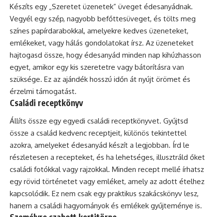
Készíts egy „Szeretet üzenetek” üveget édesanyádnak.
Vegyél egy szép, nagyobb befőttesüveget, és tölts meg
színes papírdarabokkal, amelyekre kedves üzeneteket,
emlékeket, vagy hálás gondolatokat írsz. Az üzeneteket
hajtogasd össze, hogy édesanyád minden nap kihúzhasson
egyet, amikor egy kis szeretetre vagy bátorításra van
szüksége. Ez az ajándék hosszú időn át nyújt örömet és
érzelmi támogatást.
Családi receptkönyv
Állíts össze egy egyedi családi receptkönyvet. Gyűjtsd
össze a család kedvenc receptjeit, különös tekintettel
azokra, amelyeket édesanyád készít a legjobban. Írd le
részletesen a recepteket, és ha lehetséges, illusztráld őket
családi fotókkal vagy rajzokkal. Minden recept mellé írhatsz
egy rövid történetet vagy emléket, amely az adott ételhez
kapcsolódik. Ez nem csak egy praktikus szakácskönyv lesz,
hanem a családi hagyományok és emlékek gyűjteménye is.