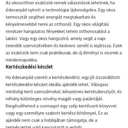
Az okosotthon eszközök remek választások lehetnek, ha
édesanyád nyitott a technológiai újdonságokra. Egy okos
termosztát segíthet energiát megtakarítani és
kényelmesebbé tenni az otthonát. Egy okos világítási
rendszer hangulatos fényekkel teheti otthonosabbá a
lakást. Vagy egy okos hangszóró, amely segít a napi
teendők szervezésében és kedvenc zenéit is lejátssza. Ezek
az eszközök nem csak praktikusak, de új élményt is visznek a
mindennapokba.
Kertészkedési készlet
Ha édesanyád szereti a kertészkedést, egy jól összeállított
kertészkedési készlet ideális ajándék lehet. Válogass
minőségi kerti szerszámokat, kényelmes kertészkesztyűt, és
néhány különleges növény magját vagy palántáját.
Kiegészítheted a csomagot egy szép kertészeti könyvvel
vagy egy személyre szabott kertész köténnyel. Ez az
ajándék nem csak a hobbijában támogatja, de a
természettel való kapcsolatát is erősíti.