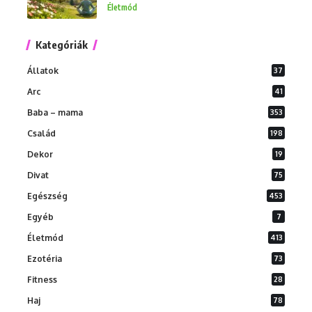
Életmód
Kategóriák
Állatok
37
Arc
41
Baba – mama
353
Család
198
Dekor
19
Divat
75
Egészség
453
Egyéb
7
Életmód
413
Ezotéria
73
Fitness
28
Haj
78