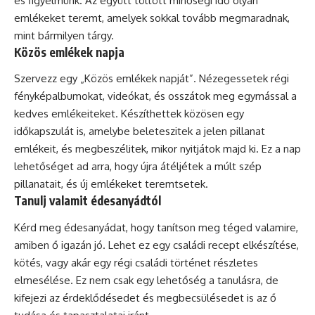
és figyelmünk. Az együtt töltött minőségi idő olyan
emlékeket teremt, amelyek sokkal tovább megmaradnak,
mint bármilyen tárgy.
Közös emlékek napja
Szervezz egy „Közös emlékek napját”. Nézegessetek régi
fényképalbumokat, videókat, és osszátok meg egymással a
kedves emlékeiteket. Készíthettek közösen egy
időkapszulát is, amelybe beleteszitek a jelen pillanat
emlékeit, és megbeszélitek, mikor nyitjátok majd ki. Ez a nap
lehetőséget ad arra, hogy újra átéljétek a múlt szép
pillanatait, és új emlékeket teremtsetek.
Tanulj valamit édesanyádtól
Kérd meg édesanyádat, hogy tanítson meg téged valamire,
amiben ő igazán jó. Lehet ez egy családi recept elkészítése,
kötés, vagy akár egy régi családi történet részletes
elmesélése. Ez nem csak egy lehetőség a tanulásra, de
kifejezi az érdeklődésedet és megbecsülésedet is az ő