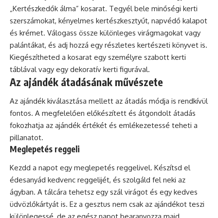
„Kertészkedők álma” kosarat. Tegyél bele minőségi kerti
szerszámokat, kényelmes kertészkesztyűt, napvédő kalapot
és krémet. Válogass össze különleges virágmagokat vagy
palántákat, és adj hozzá egy részletes kertészeti könyvet is.
Kiegészítheted a kosarat egy személyre szabott kerti
táblával vagy egy dekoratív kerti figurával.
Az ajándék átadásának művészete
Az ajándék kiválasztása mellett az átadás módja is rendkívül
fontos. A megfelelően előkészített és átgondolt átadás
fokozhatja az ajándék értékét és emlékezetessé teheti a
pillanatot.
Meglepetés reggeli
Kezdd a napot egy meglepetés reggelivel. Készítsd el
édesanyád kedvenc reggelijét, és szolgáld fel neki az
ágyban. A tálcára tehetsz egy szál virágot és egy kedves
üdvözlőkártyát is. Ez a gesztus nem csak az ajándékot teszi
különlegessé, de az egész napot bearanyozza majd.