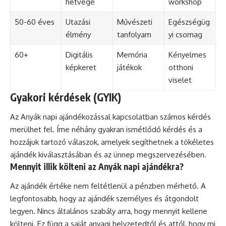
hétvége
workshop
50-60 éves
Utazási
Művészeti
Egészségüg
élmény
tanfolyam
yi csomag
60+
Digitális
Memória
Kényelmes
képkeret
játékok
otthoni
viselet
Gyakori kérdések (GYIK)
Az Anyák napi ajándékozással kapcsolatban számos kérdés
merülhet fel. Íme néhány gyakran ismétlődő kérdés és a
hozzájuk tartozó válaszok, amelyek segíthetnek a tökéletes
ajándék kiválasztásában és az ünnep megszervezésében.
Mennyit illik költeni az Anyák napi ajándékra?
Az ajándék értéke nem feltétlenül a pénzben mérhető. A
legfontosabb, hogy az ajándék személyes és átgondolt
legyen. Nincs általános szabály arra, hogy mennyit kellene
költeni. Ez függ a saját anyagi helyzetedtől és attól, hogy mi