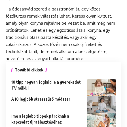
Ha édesanyád szereti a gasztronómiát, egy közös
főzőkurzus remek választás lehet. Keress olyan kurzust,
amely olyan
konyha
rejtelmeibe vezet be, amit még nem
próbáltatok. Lehet ez egy egzotikus ázsiai konyha, egy
tradicionális olasz pasta készítés, vagy akár egy
cukrászkurzus. A közös főzés nem csak új ízeket és
technikákat tanít, de remek alkalom a beszélgetésre,
nevetésre és az együtt alkotás örömére.
További cikkek
10 tipp hogyan foglald le a gyerekedet
TV nélkül
A 10 legjobb stresszűző módszer
Íme a legjobb tippek pároknak a
kapcsolat újraélesztéséhez