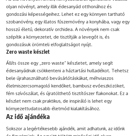
olyan növényt, amely illik édesanyád otthonához és
gondozási képességeihez. Lehet ez egy könnyen tartható
szobanövény, egy illatos fűszernövény a konyhába, vagy egy
hosszú életű, dekoratív orchidea. A növények nem csak
szépítik a környezetet, de tisztítják a levegőt is, és
gondozásuk örömteli elfoglaltságot nyújt.
Zero waste készlet
Állíts össze egy „zero waste” készletet, amely segít
édesanyádnak csökkenteni a háztartási hulladékot. Tehetsz
bele újrahasználható bevásárlótáskákat, méhviaszos
élelmiszercsomagoló kendőket, bambusz evőeszközöket,
fém szívószálat, és újratölthető tisztítószer flakonokat. Ez a
készlet nem csak praktikus, de inspiráló is lehet egy
környezettudatosabb életmód kialakításához.
Az idő ajándéka
Sokszor a legértékesebb ajándék, amit adhatunk, az időnk