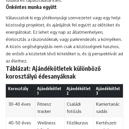
tudása és tapasztalatai iránt.
Önkéntes munka együtt
Válasszatok ki egy jótékonysági szervezetet vagy egy helyi
közösségi projektet, és ajánljátok fel együtt az időtöket és
energiátokat. Ez lehet egy nap az állatmenhelyen,
ételosztás a rászorulóknak, vagy parkrendezés a környéken.
A közös segítségnyújtás nem csak a közösségnek hasznos,
de erősíti a köztetek lévő köteléket is, és új perspektívát ad
az élethez.
Táblázat: Ajándékötletek különböző
korosztályú édesanyáknak
Korosztály
Ajándékötlet
Ajándékötlet
Ajándékötlet
1
2
3
30-40 éves
Fitnesz
Családi
Karriertanác
tracker
fotózás
sadás
40-50 éves
Wellness
Főzőkurzus
Kertészeti