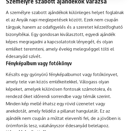
Személyre szabott ajándékok varázsa
A személyre szabott ajándékok különleges helyet foglalnak
el az Anyák napi meglepetések között. Ezek nem csupán
tárgyak, hanem az odafigyelés és a szeretet kézzelfogható
bizonyítékai. Egy gondosan kiválasztott, egyedi ajándék
képes megragadni a kapcsolatotok lényegét, és olyan
emléket teremteni, amely évekig melegséggel tölti el
édesanyád szívét.
Fényképalbum vagy fotókönyv
Készíts egy gyönyörű fényképalbumot vagy fotókönyvet,
amely tele van közös emlékeitekkel. Válogass olyan
képeket, amelyek különösen fontosak számotokra, és
rendezd őket időrendi sorrendbe vagy témák szerint.
Minden kép mellé írhatsz egy rövid üzenetet vagy
anekdotát, amely felidézi a pillanat hangulatát. Ez az
ajándék nem csupán a múltat eleveníti fel, de a jövőben is
örömforrás lesz, valahányszor édesanyád belelapoz.