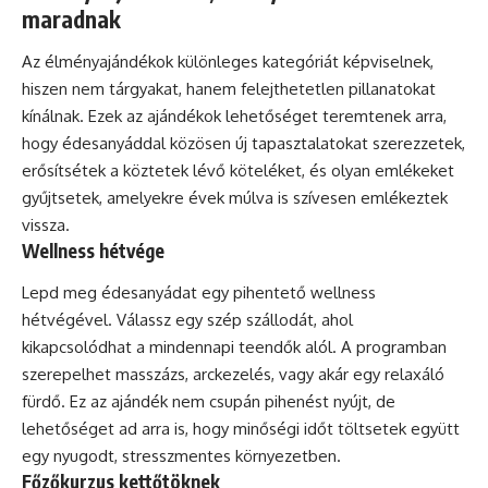
maradnak
Az élményajándékok különleges kategóriát képviselnek,
hiszen nem tárgyakat, hanem felejthetetlen pillanatokat
kínálnak. Ezek az ajándékok lehetőséget teremtenek arra,
hogy édesanyáddal közösen új tapasztalatokat szerezzetek,
erősítsétek a köztetek lévő köteléket, és olyan emlékeket
gyűjtsetek, amelyekre évek múlva is szívesen emlékeztek
vissza.
Wellness hétvége
Lepd meg édesanyádat egy pihentető wellness
hétvégével. Válassz egy szép szállodát, ahol
kikapcsolódhat a mindennapi teendők alól. A programban
szerepelhet masszázs, arckezelés, vagy akár egy relaxáló
fürdő. Ez az ajándék nem csupán pihenést nyújt, de
lehetőséget ad arra is, hogy minőségi időt töltsetek együtt
egy nyugodt, stresszmentes környezetben.
Főzőkurzus kettőtöknek