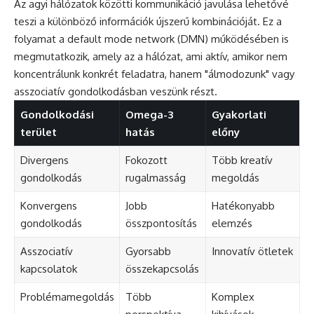
Az agyi hálózatok közötti kommunikáció javulása lehetővé
teszi a különböző információk újszerű kombinációját. Ez a
folyamat a default mode network (DMN) működésében is
megmutatkozik, amely az a hálózat, ami aktív, amikor nem
koncentrálunk konkrét feladatra, hanem "álmodozunk" vagy
asszociatív gondolkodásban veszünk részt.
Gondolkodási
Omega-3
Gyakorlati
terület
hatás
előny
Divergens
Fokozott
Több kreatív
gondolkodás
rugalmasság
megoldás
Konvergens
Jobb
Hatékonyabb
gondolkodás
összpontosítás
elemzés
Asszociatív
Gyorsabb
Innovatív ötletek
kapcsolatok
összekapcsolás
Problémamegoldás
Több
Komplex