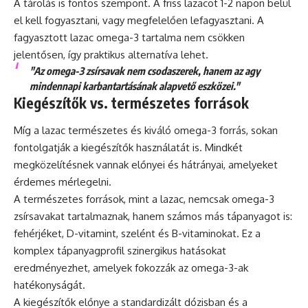
A tárolás is fontos szempont. A friss lazacot 1-2 napon belül
el kell fogyasztani, vagy megfelelően lefagyasztani. A
fagyasztott lazac omega-3 tartalma nem csökken
jelentősen, így praktikus alternatíva lehet.
"Az omega-3 zsírsavak nem csodaszerek, hanem az agy
mindennapi karbantartásának alapvető eszközei."
Kiegészítők vs. természetes források
Míg a lazac természetes és kiváló omega-3 forrás, sokan
fontolgatják a kiegészítők használatát is. Mindkét
megközelítésnek vannak előnyei és hátrányai, amelyeket
érdemes mérlegelni.
A természetes források, mint a lazac, nemcsak omega-3
zsírsavakat tartalmaznak, hanem számos más tápanyagot is:
fehérjéket, D-vitamint, szelént és B-vitaminokat. Ez a
komplex tápanyagprofil szinergikus hatásokat
eredményezhet, amelyek fokozzák az omega-3-ak
hatékonyságát.
A kiegészítők előnye a standardizált dózisban és a