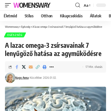
WOMENSWAY
Aa
Font
Resizer
Életmód
Stílus
Otthon
Kikapcsolódás
Állatok
B
Womensway
»
Egészség
»
A lazac omega-3 zsírsavainak 7 lenyűgöző hatása az agyműködésre
EGÉSZSÉG
A lazac omega-3 zsírsavainak 7
lenyűgöző hatása az agyműködésre
17 Min. olvasás
Nagy Anna
Közzétéve: 2026.01.02.