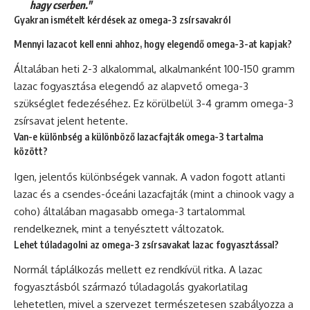
hagy cserben."
Gyakran ismételt kérdések az omega-3 zsírsavakról
Mennyi lazacot kell enni ahhoz, hogy elegendő omega-3-at kapjak?
Általában heti 2-3 alkalommal, alkalmanként 100-150 gramm
lazac fogyasztása elegendő az alapvető omega-3
szükséglet fedezéséhez. Ez körülbelül 3-4 gramm omega-3
zsírsavat jelent hetente.
Van-e különbség a különböző lazacfajták omega-3 tartalma
között?
Igen, jelentős különbségek vannak. A vadon fogott atlanti
lazac és a csendes-óceáni lazacfajták (mint a chinook vagy a
coho) általában magasabb omega-3 tartalommal
rendelkeznek, mint a tenyésztett változatok.
Lehet túladagolni az omega-3 zsírsavakat lazac fogyasztással?
Normál táplálkozás mellett ez rendkívül ritka. A lazac
fogyasztásból származó túladagolás gyakorlatilag
lehetetlen, mivel a szervezet természetesen szabályozza a