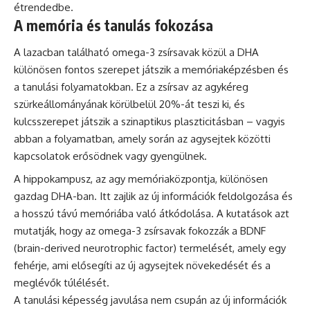
étrendedbe.
A memória és tanulás fokozása
A lazacban található omega-3 zsírsavak közül a DHA
különösen fontos szerepet játszik a memóriaképzésben és
a tanulási folyamatokban. Ez a zsírsav az agykéreg
szürkeállományának körülbelül 20%-át teszi ki, és
kulcsszerepet játszik a szinaptikus plaszticitásban – vagyis
abban a folyamatban, amely során az agysejtek közötti
kapcsolatok erősödnek vagy gyengülnek.
A hippokampusz, az agy memóriaközpontja, különösen
gazdag DHA-ban. Itt zajlik az új információk feldolgozása és
a hosszú távú memóriába való átkódolása. A kutatások azt
mutatják, hogy az omega-3 zsírsavak fokozzák a BDNF
(brain-derived neurotrophic factor) termelését, amely egy
fehérje, ami elősegíti az új agysejtek növekedését és a
meglévők túlélését.
A tanulási képesség javulása nem csupán az új információk