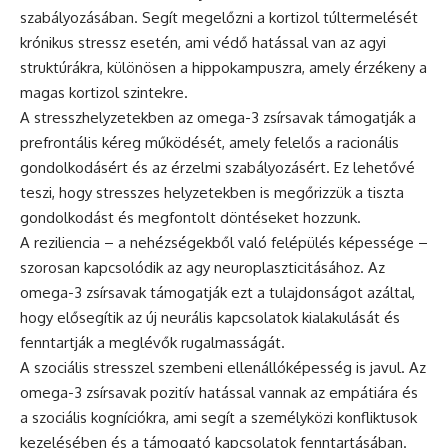
szabályozásában. Segít megelőzni a kortizol túltermelését
krónikus stressz esetén, ami védő hatással van az agyi
struktúrákra, különösen a hippokampuszra, amely érzékeny a
magas kortizol szintekre.
A stresszhelyzetekben az omega-3 zsírsavak támogatják a
prefrontális kéreg működését, amely felelős a racionális
gondolkodásért és az érzelmi szabályozásért. Ez lehetővé
teszi, hogy stresszes helyzetekben is megőrizzük a tiszta
gondolkodást és megfontolt döntéseket hozzunk.
A reziliencia – a nehézségekből való felépülés képessége –
szorosan kapcsolódik az agy neuroplaszticitásához. Az
omega-3 zsírsavak támogatják ezt a tulajdonságot azáltal,
hogy elősegítik az új neurális kapcsolatok kialakulását és
fenntartják a meglévők rugalmasságát.
A szociális stresszel szembeni ellenállóképesség is javul. Az
omega-3 zsírsavak pozitív hatással vannak az empátiára és
a szociális kogníciókra, ami segít a személyközi konfliktusok
kezelésében és a támogató kapcsolatok fenntartásában.