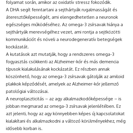
folyamat során, amikor az oxidatív stressz fokozódik.
A DHA segít fenntartani a sejthártyák rugalmasságát és
áteresztőképességét, ami elengedhetetlen a neuronok
egészséges működéséhez. Az omega-3 zsírsavak hiánya a
sejthártyák merevségéhez vezet, ami rontja a sejtközötti
kommunikációt és növeli a neurodegeneratív betegségek
kockázatát.
A kutatások azt mutatják, hogy a rendszeres omega-3
fogyasztás csökkenti az Alzheimer-kór és más demencia
típusok kialakulásának kockázatát. Ez részben annak
köszönhető, hogy az omega-3 zsírsavak gátolják az amiloid
plakkok képződését, amelyek az Alzheimer-kór jellemző
patológiai változásai.
A neuroplaszticitás – az agy alkalmazkodóképessége – is
jobban megmarad az omega-3 zsírsavak jelenlétében. Ez
azt jelenti, hogy az agy könnyebben képes új kapcsolatokat
kialakítani és alkalmazkodni a változó körülményekhez, még
idősebb korban is.