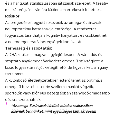
és a hangulat stabilizálásában játszanak szerepet. A kreatív
munkát végzők számára különösen értékesek lehetnek.
Időskor:
Az öregedéssel együtt fokozódik az omega-3 zsírsavak
neuroprotektív hatásának jelentősége. A rendszeres
fogyasztás lassíthatja a kognitív hanyatlást és csökkentheti
a neurodegeneratív betegségek kockázatát.
Terhesség és szoptatás:
A DHA kritikus a magzati agyfejlődésben. A várandós és
szoptató anyák megnövekedett omega-3 szükséglete a
lazac fogyasztással jól kielégíthető, de figyelni kell a higany
tartalomra.
A különböző élethelyzetekben eltérő lehet az optimális
omega-3 bevitel. Intenzív szellemi munkát végzők,
sportolók vagy krónikus betegségben szenvedők magasabb
dózisra szorulhatnak.
"Az omega-3 zsírsavak életünk minden szakaszában
kísérnek bennünket, mint egy hűséges társ, aki sosem