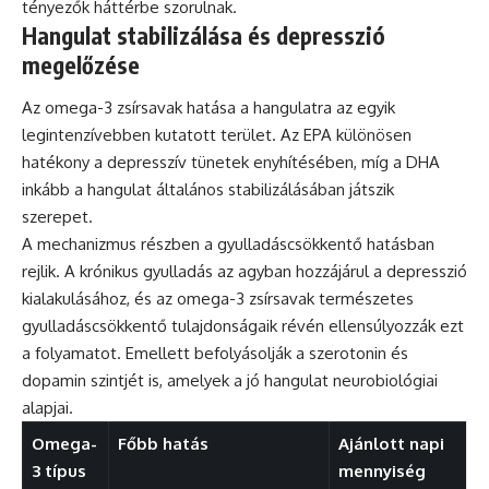
tényezők háttérbe szorulnak.
Hangulat stabilizálása és depresszió
megelőzése
Az omega-3 zsírsavak hatása a hangulatra az egyik
legintenzívebben kutatott terület. Az EPA különösen
hatékony a depresszív tünetek enyhítésében, míg a DHA
inkább a hangulat általános stabilizálásában játszik
szerepet.
A mechanizmus részben a gyulladáscsökkentő hatásban
rejlik. A krónikus gyulladás az agyban hozzájárul a depresszió
kialakulásához, és az omega-3 zsírsavak természetes
gyulladáscsökkentő tulajdonságaik révén ellensúlyozzák ezt
a folyamatot. Emellett befolyásolják a szerotonin és
dopamin szintjét is, amelyek a jó hangulat neurobiológiai
alapjai.
Omega-
Főbb hatás
Ajánlott napi
3 típus
mennyiség