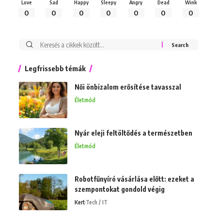
Love
Sad
Happy
Sleepy
Angry
Dead
Wink
0
0
0
0
0
0
0
Keresés:
Legfrissebb témák
Női önbizalom erősítése tavasszal
Életmód
Nyár eleji feltöltődés a természetben
Életmód
Robotfűnyíró vásárlása előtt: ezeket a
szempontokat gondold végig
Kert
Tech / IT