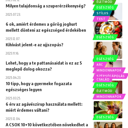
ÉLETMÓD
Milyen tulajdonság a szuperérzékenység?
EGÉSZSÉG
STÍLUS
2025.07.23.
TEST
6 ok, amiért érdemes a görög joghurt
mellett dönteni az egészséged érdekében
EGÉSZSÉG
2025.12.07.
Kihívást jelent-e az ujjszopás?
2025.11.16.
EGÉSZSÉG
EGÉSZSÉG
Lehet, hogy a te pattanásaidat is ez az 5
ARC
meglepő dolog okozza?
MINDENNAPOK
SZÉPSÉGÁPOLÁS
2025.04.23.
CSALÁD
10 tipp, hogy a gyermeke fogazata
EGÉSZSÉG
egészséges legyen
ÉLETMÓD
MINDENNAPOK
2025.03.25.
6 érv az agávészirup használata mellett:
miért érdemes váltani?
EGÉSZSÉG
2025.12.04.
A CSOK 10+10 következtében növekedhet a