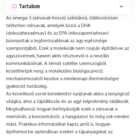
Tartalom
Az omega-3 zsírsavak hosszú szénláncú, többszörösen
telítetlen zsírsavak, amelyek közül a DHA
(dokozahexaénsav) és az EPA (eikozapentaénsav)
bizonyultak a legfontosabbnak az agy egészsége
szempontjából. Ezek a molekulák nem csupán építőkövei az
agyszövetnek, hanem aktív résztvevői is a neurális
kommunikációnak. A témát sokféle szemszögből
közelíthetjük meg: a molekuláris biológia precíz
mechanizmusaitól kezdve a mindennapi életminőségre
gyakorolt hatásokig.
Az következő sorok betekintést nyújtanak abba a lenyűgöző
világba, ahol a táplálkozás és az agyi teljesítmény találkozik.
Megtudhatod, hogyan befolyásolják ezek a zsírsavak a
memóriát, a koncentrációt, a hangulatot és még sok minden
mást. Praktikus információkat kapsz arról is, hogyan
építheted be optimálisan ezeket a tápanyagokat az