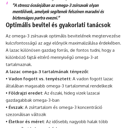
"A stressz óceánjában az omega-3 zsírsavak olyan
mentőövek, amelyek segítenek felszínen maradni és
biztonságos partra evezni."
Optimális bevitel és gyakorlati tanácsok
Az omega-3 zsírsavak optimális bevitelének megtervezése
kulcsfontosságú az agyi előnyök maximalizálása érdekében.
A lazac különösen gazdag forrás, de fontos tudni, hogy a
különböző fajtái eltérő mennyiségű omega-3-at
tartalmaznak.
A lazac omega-3 tartalmának tényezői:
•
Vadon fogott vs. tenyésztett
: A vadon fogott lazac
általában magasabb omega-3 tartalommal rendelkezik
•
Földrajzi eredet
: Az északi, hideg vizek lazacai
gazdagabbak omega-3-ban
•
Évszak
: A zsírtartalom és omega-3 koncentráció
szezonálisan változik
•
Életkor és méret
: Az idősebb, nagyobb halak több