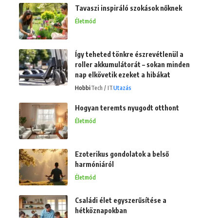
Tavaszi inspiráló szokások nőknek
Életmód
Így teheted tönkre észrevétlenül a
roller akkumulátorát – sokan minden
nap elkövetik ezeket a hibákat
Hobbi
Tech / IT
Utazás
Hogyan teremts nyugodt otthont
Életmód
Ezoterikus gondolatok a belső
harmóniáról
Életmód
Családi élet egyszerűsítése a
hétköznapokban