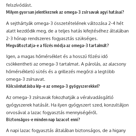
felszívódást.
Milyen gyorsan jelentkeznek az omega-3 zsírsavak agyi hatásai?
A sejthártyák omega-3 összetételének változása 2-4 hét
alatt kezdődik meg, de a teljes hatás kifejtéséhez általában
2-3 hónap rendszeres fogyasztás szükséges.
Megváltoztatja-e a főzés módja az omega-3 tartalmát?
Igen, a magas hőmérséklet és a hosszú főzési idő
csökkentheti az omega-3 tartalmat. A párolás, az alacsony
hőmérsékletű sütés és a grillezés megőrzi a legtöbb
omega-3 zsírsavat.
Kölcsönhatásba lép-e az omega-3 gyógyszerekkel?
Az omega-3 zsírsavak fokozhatják a véralvadásgátló
gyógyszerek hatását. Ha ilyen gyógyszert szed, konzultáljon
orvosával a lazac fogyasztás mennyiségéről.
Biztonságos-e minden nap lazacot enni?
A napi lazac fogyasztás általában biztonságos, de a higany