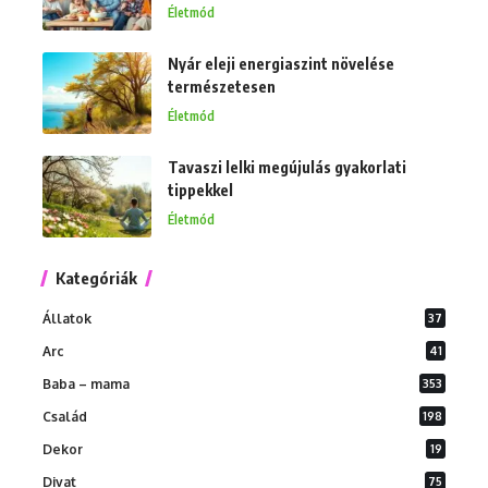
Életmód
Nyár eleji energiaszint növelése
természetesen
Életmód
Tavaszi lelki megújulás gyakorlati
tippekkel
Életmód
Kategóriák
Állatok
37
Arc
41
Baba – mama
353
Család
198
Dekor
19
Divat
75