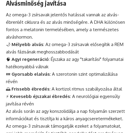
Alvásminőség javítása
Az omega-3 zsírsavak jelentős hatással vannak az alvás-
ébrenlét ciklusra és az alvás minőségére. A DHA különösen
fontos a melatonin termelésében, amely a természetes
alváshormon.
🌙
Mélyebb alvás
: Az omega-3 zsírsavak elősegítik a REM
alvás fázisának meghosszabbodását
🧠
Agyi regeneráció
: Éjszaka az agy "takarítási" folyamatai
hatékonyabbá válnak
💤
Gyorsabb elalvás
: A szerotonin szint optimalizálása
révén
🌅
Frissebb ébredés
: A kortizol ritmus szabályozása által
⚡
Kevesebb éjszakai ébredés
: A neurológiai egyensúly
javítása révén
Az alvás során az agy konszolidálja a nap folyamán szerzett
információkat és tisztítja ki a káros anyagcseretermékeket.
Az omega-3 zsírsavak támogatják ezeket a folyamatokat,