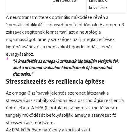
perspektíva
kihívások
kezelése
A neurotranszmitterek optimális működése révén a
"mentális blokkok" is könnyebben feloldódnak. Az omega-3
zsírsavak segítenek fenntartani azt a neurológiai
rugalmasságot, amely szükséges az új megközelítések
kipróbálásához és a megszokott gondolkodási sémák
elhagyásához.
"A kreativitás az omega-3 zsírsavak táptalajján virágzik fel,
ahol a neuronok szabadon táncolhatnak új kapcsolatok
ritmusára."
Stresszkezelés és reziliencia építése
Az omega-3 zsírsavak jelentős szerepet játszanak a
stresszválasz szabályozásában és a pszichológiai reziliencia
építésében. A HPA (hipotalamusz-hipofízis-mellékvese)
tengely működését befolyásolják, amely a szervezet fő
stresszválasz rendszere.
Az EPA különösen hatékony a kortizol szint