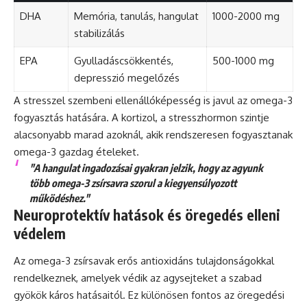
DHA
Memória, tanulás, hangulat
1000-2000 mg
stabilizálás
EPA
Gyulladáscsökkentés,
500-1000 mg
depresszió megelőzés
A stresszel szembeni ellenállóképesség is javul az omega-3
fogyasztás hatására. A kortizol, a stresszhormon szintje
alacsonyabb marad azoknál, akik rendszeresen fogyasztanak
omega-3 gazdag ételeket.
"A hangulat ingadozásai gyakran jelzik, hogy az agyunk
több omega-3 zsírsavra szorul a kiegyensúlyozott
működéshez."
Neuroprotektív hatások és öregedés elleni
védelem
Az omega-3 zsírsavak erős antioxidáns tulajdonságokkal
rendelkeznek, amelyek védik az agysejteket a szabad
gyökök káros hatásaitól. Ez különösen fontos az öregedési