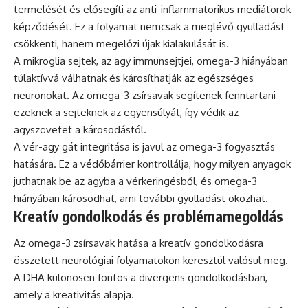
termelését és elősegíti az anti-inflammatorikus mediátorok
képződését. Ez a folyamat nemcsak a meglévő gyulladást
csökkenti, hanem megelőzi újak kialakulását is.
A mikroglia sejtek, az agy immunsejtjei, omega-3 hiányában
túlaktívvá válhatnak és károsíthatják az egészséges
neuronokat. Az omega-3 zsírsavak segítenek fenntartani
ezeknek a sejteknek az egyensúlyát, így védik az
agyszövetet a károsodástól.
A vér-agy gát integritása is javul az omega-3 fogyasztás
hatására. Ez a védőbárrier kontrollálja, hogy milyen anyagok
juthatnak be az agyba a vérkeringésből, és omega-3
hiányában károsodhat, ami további gyulladást okozhat.
Kreatív gondolkodás és problémamegoldás
Az omega-3 zsírsavak hatása a kreatív gondolkodásra
összetett neurológiai folyamatokon keresztül valósul meg.
A DHA különösen fontos a divergens gondolkodásban,
amely a kreativitás alapja.