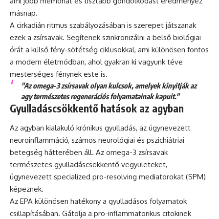
ami jobb memóriát és tisztább gondolkodást eredményez
másnap.
A cirkadián ritmus szabályozásában is szerepet játszanak
ezek a zsírsavak. Segítenek szinkronizálni a belső biológiai
órát a külső fény-sötétség ciklusokkal, ami különösen fontos
a modern életmódban, ahol gyakran ki vagyunk téve
mesterséges fénynek este is.
"Az omega-3 zsírsavak olyan kulcsok, amelyek kinyitják az
agy természetes regenerációs folyamatainak kapuit."
Gyulladáscsökkentő hatások az agyban
Az agyban kialakuló krónikus gyulladás, az úgynevezett
neuroinflammáció, számos neurológiai és pszichiátriai
betegség hátterében áll. Az omega-3 zsírsavak
természetes gyulladáscsökkentő vegyületeket,
úgynevezett specialized pro-resolving mediatorokat (SPM)
képeznek.
Az EPA különösen hatékony a gyulladásos folyamatok
csillapításában. Gátolja a pro-inflammatorikus citokinek