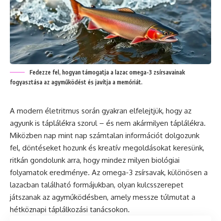
Fedezze fel, hogyan támogatja a lazac omega-3 zsírsavainak
fogyasztása az agyműködést és javítja a memóriát.
A modern életritmus során gyakran elfelejtjük, hogy az
agyunk is táplálékra szorul – és nem akármilyen táplálékra.
Miközben nap mint nap számtalan információt dolgozunk
fel, döntéseket hozunk és kreatív megoldásokat keresünk,
ritkán gondolunk arra, hogy mindez milyen biológiai
folyamatok eredménye. Az omega-3 zsírsavak, különösen a
lazacban található formájukban, olyan kulcsszerepet
játszanak az agyműködésben, amely messze túlmutat a
hétköznapi táplálkozási tanácsokon.