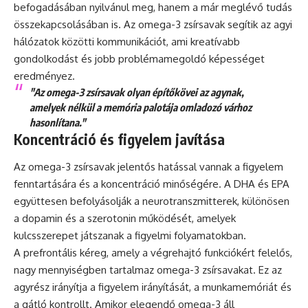
befogadásában nyilvánul meg, hanem a már meglévő tudás
összekapcsolásában is. Az omega-3 zsírsavak segítik az agyi
hálózatok közötti kommunikációt, ami kreatívabb
gondolkodást és jobb problémamegoldó képességet
eredményez.
"Az omega-3 zsírsavak olyan építőkövei az agynak,
amelyek nélkül a memória palotája omladozó várhoz
hasonlítana."
Koncentráció és figyelem javítása
Az omega-3 zsírsavak jelentős hatással vannak a figyelem
fenntartására és a koncentráció minőségére. A DHA és EPA
együttesen befolyásolják a neurotranszmitterek, különösen
a dopamin és a szerotonin működését, amelyek
kulcsszerepet játszanak a figyelmi folyamatokban.
A prefrontális kéreg, amely a végrehajtó funkciókért felelős,
nagy mennyiségben tartalmaz omega-3 zsírsavakat. Ez az
agyrész irányítja a figyelem irányítását, a munkamemóriát és
a gátló kontrollt. Amikor elegendő omega-3 áll