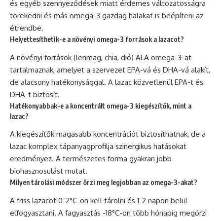
és egyéb szennyeződések miatt érdemes változatosságra
törekedni és más omega-3 gazdag halakat is beépíteni az
étrendbe.
Helyettesíthetik-e a növényi omega-3 források a lazacot?
A növényi források (lenmag, chia, dió) ALA omega-3-at
tartalmaznak, amelyet a szervezet EPA-vá és DHA-vá alakít,
de alacsony hatékonysággal. A lazac közvetlenül EPA-t és
DHA-t biztosít.
Hatékonyabbak-e a koncentrált omega-3 kiegészítők, mint a
lazac?
A kiegészítők magasabb koncentrációt biztosíthatnak, de a
lazac komplex tápanyagprofilja szinergikus hatásokat
eredményez. A természetes forma gyakran jobb
biohasznosulást mutat.
Milyen tárolási módszer őrzi meg legjobban az omega-3-akat?
A friss lazacot 0-2°C-on kell tárolni és 1-2 napon belül
elfogyasztani. A fagyasztás -18°C-on több hónapig megőrzi