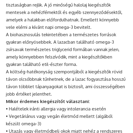
tisztaságban rejlik. A jó minőségű halolaj kiegészítők
mentesek a nehézfémektől és egyéb szennyeződésektől,
amelyek a halakban előfordulhatnak. Emellett könnyebb
vele elérni a kívánt napi omega-3 bevitelt.
A biohasznosulás tekintetében a természetes források
gyakran előnyösebbek. A lazacban található omega-3
zsírsavak természetes triglycerid formában vannak jelen,
amely könnyebben felszívódik, mint a kiegészítőkben
gyakran található etil-észter forma.
A költség-hatékonyság szempontjából a kiegészítők rövid
távon olcsóbbnak tűnhetnek, de a lazac fogyasztása hosszú
távon többlet tápanyagokat is biztosít, ami összességében
jobb értéket jelenthet.
Mikor érdemes kiegészítőt választani:
• Halételek iránti allergia vagy intolerancia esetén
• Vegetáriánus vagy vegán életmód mellett (algából
készült omega-3)
• Utazás vagy életmódbeli okok miatt nehéz a rendszeres