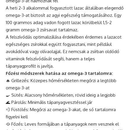
omega-3-at halmoznak fel
A heti 2-3 alkalommal fogyasztott lazac általában elegendő
omega-3-at biztosít az agyi egészség támogatásához. Egy
100 grammos adag vadon fogott lazac körülbelül 1,5-2
gramm omega-3 zsírsavat tartalmaz.
A felszívódás optimalizálása érdekében érdemes a lazacot
egészséges zsírokkal együtt fogyasztani, mint például
avokádóval vagy olívaolajjal. Ez nemcsak a zsírban oldódó
vitaminok felszívódását segíti, hanem a teljes
tápanyagprofilt is javítja.
Főzési módszerek hatása az omega-3 tartalomra:
🔥 Grillezés: Közepes hőmérsékleten megőrzi a legtöbb
omega-3-at
🍳 Sütés: Alacsony hőmérsékleten, rövid ideig a legjobb
🌊 Párolás: Minimális tápanyagvesztéssel jár
💨 Füstölés: Megőrzi az omega-3-akat, de só tartalomra
figyelni kell
🥘 Főzés: Leves formájában a tápanyagok nem vesznek el