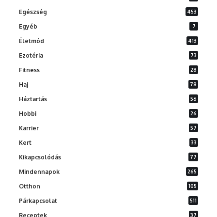
Egészség
453
Egyéb
7
Életmód
413
Ezotéria
73
Fitness
28
Haj
78
Háztartás
56
Hobbi
26
Karrier
57
Kert
33
Kikapcsolódás
77
Mindennapok
265
Otthon
105
Párkapcsolat
511
Receptek
37