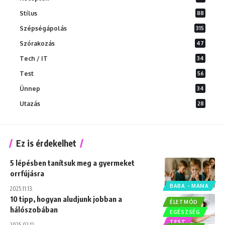
Stílus
88
Szépségápolás
315
Szórakozás
47
Tech / IT
34
Test
56
Ünnep
34
Utazás
28
Ez is érdekelhet
5 lépésben tanítsuk meg a gyermeket
orrfújásra
BABA - MAMA
2025.11.13.
10 tipp, hogyan aludjunk jobban a
ÉLETMÓD
hálószobában
EGÉSZSÉG
TEST
2025.02.12.