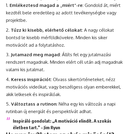
Emlékeztesd magad a „miért”-re
: Gondold át, miért
kezdtél bele eredetileg az adott tevékenységbe vagy
projektbe.
Tűzz ki kisebb, elérhető célokat
: A nagy célokat
bontsd le kisebb mérföldkövekre. Minden kis siker
motivációt ad a folytatáshoz.
Jutamazd meg magad
: Állíts fel egy jutalmazási
rendszert magadnak. Minden elért cél után adj magadnak
valami kis jutalmat.
Keress inspirációt
: Olvass sikertörténeteket, nézz
motivációs videókat, vagy beszélgess olyan emberekkel,
akik lelkesek és inspirálóak.
Változtass a rutinon
: Néha egy kis változás a napi
rutinban új energiát és perspektívát adhat.
Inspiráló gondolat
: „A motiváció elindít. A szokás
életben tart.” – Jim Ryun