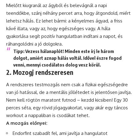
Mielőtt kiugranál az ágyból és belevágnál a napi
teendőkbe, szánj néhány percet arra, hogy átgondold, miért
lehetsz hálás. Ez lehet bármi: a kényelmes ágyad, a friss
kávé illata, vagy az, hogy egészséges vagy. A hála
gyakorlása segít pozitív hangulatban indítani a napot, és
ráhangolódni a jó dolgokra.
Tipp
: Vezess hálanaplót! Minden este írj le három
dolgot, amiért aznap hálás voltál. Idővel észre fogod
venni, mennyi csodálatos dolog vesz körül.
2. Mozogj rendszeresen
A rendszeres testmozgás nem csak a fizikai egészségedre
van jó hatással, de a mentális jóllétedet is jelentősen javítja.
Nem kell rögtön maratont futnod – kezdd kicsiben! Egy 30
perces séta, egy rövid jógagyakorlat, vagy akár egy táncos
workout a nappaliban is csodákat tehet.
A mozgás előnyei:
Endorfint szabadít fel, ami javítja a hangulatot