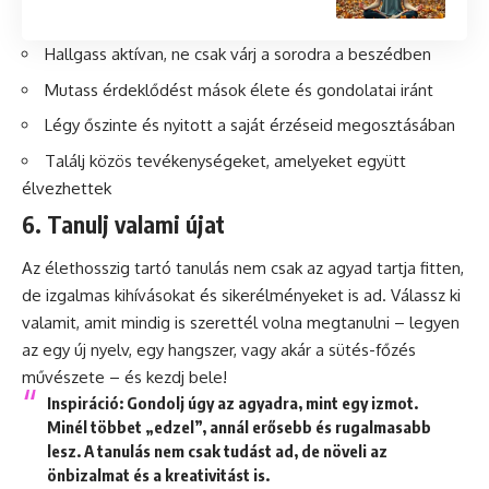
Hallgass aktívan, ne csak várj a sorodra a beszédben
Mutass érdeklődést mások élete és gondolatai iránt
Légy őszinte és nyitott a saját érzéseid megosztásában
Találj közös tevékenységeket, amelyeket együtt
élvezhettek
6. Tanulj valami újat
Az élethosszig tartó tanulás nem csak az agyad tartja fitten,
de izgalmas kihívásokat és sikerélményeket is ad. Válassz ki
valamit, amit mindig is szerettél volna megtanulni – legyen
az egy új nyelv, egy hangszer, vagy akár a sütés-főzés
művészete – és kezdj bele!
Inspiráció
: Gondolj úgy az agyadra, mint egy izmot.
Minél többet „edzel”, annál erősebb és rugalmasabb
lesz. A tanulás nem csak tudást ad, de növeli az
önbizalmat és a kreativitást is.