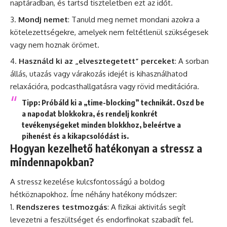
naptáradban, és tartsd tiszteletben ezt az időt.
Mondj nemet
: Tanuld meg nemet mondani azokra a
kötelezettségekre, amelyek nem feltétlenül szükségesek
vagy nem hoznak örömet.
Használd ki az „elvesztegetett” perceket
: A sorban
állás, utazás vagy várakozás idejét is kihasználhatod
relaxációra, podcasthallgatásra vagy rövid meditációra.
Tipp
: Próbáld ki a „time-blocking” technikát. Oszd be
a napodat blokkokra, és rendelj konkrét
tevékenységeket minden blokkhoz, beleértve a
pihenést és a kikapcsolódást is.
Hogyan kezelhető hatékonyan a stressz a
mindennapokban?
A stressz kezelése kulcsfontosságú a boldog
hétköznapokhoz. Íme néhány hatékony módszer:
Rendszeres testmozgás
: A fizikai aktivitás segít
levezetni a feszültséget és endorfinokat szabadít fel.