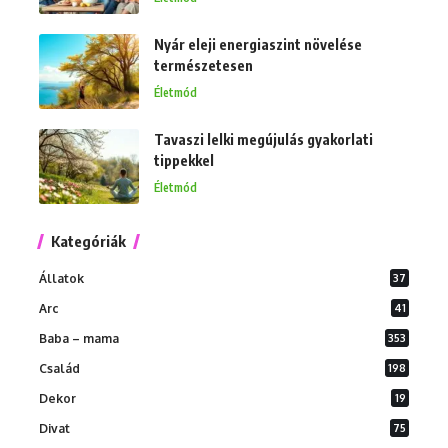
Nyár eleji energiaszint növelése
természetesen
Életmód
Tavaszi lelki megújulás gyakorlati
tippekkel
Életmód
Kategóriák
Állatok
37
Arc
41
Baba – mama
353
Család
198
Dekor
19
Divat
75