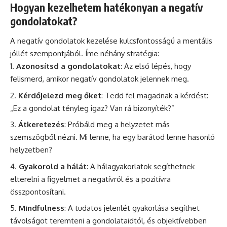
Hogyan kezelhetem hatékonyan a negatív
gondolatokat?
A negatív gondolatok kezelése kulcsfontosságú a mentális
jóllét szempontjából. Íme néhány stratégia:
Azonosítsd a gondolatokat
: Az első lépés, hogy
felismerd, amikor negatív gondolatok jelennek meg.
Kérdőjelezd meg őket
: Tedd fel magadnak a kérdést:
„Ez a gondolat tényleg igaz? Van rá bizonyíték?”
Átkeretezés
: Próbáld meg a helyzetet más
szemszögből nézni. Mi lenne, ha egy barátod lenne hasonló
helyzetben?
Gyakorold a hálát
: A hálagyakorlatok segíthetnek
elterelni a figyelmet a negatívról és a pozitívra
összpontosítani.
Mindfulness
: A tudatos jelenlét gyakorlása segíthet
távolságot teremteni a gondolataidtól, és objektívebben