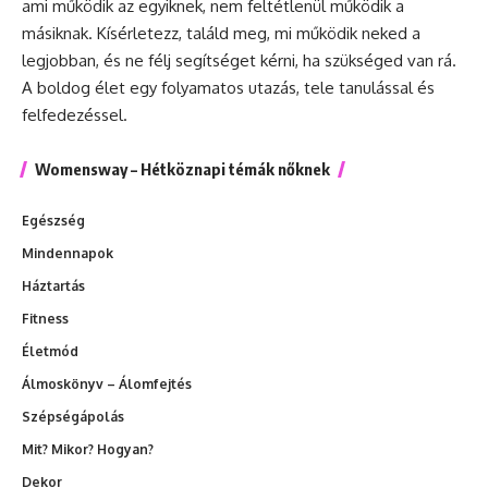
ami működik az egyiknek, nem feltétlenül működik a
másiknak. Kísérletezz, találd meg, mi működik neked a
legjobban, és ne félj segítséget kérni, ha szükséged van rá.
A boldog élet egy folyamatos utazás, tele tanulással és
felfedezéssel.
Womensway – Hétköznapi témák nőknek
Egészség
Mindennapok
Háztartás
Fitness
Életmód
Álmoskönyv – Álomfejtés
Szépségápolás
Mit? Mikor? Hogyan?
Dekor