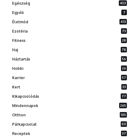
Egészség
453
Egyéb
7
Életmód
413
Ezotéria
73
Fitness
28
Haj
78
Háztartás
56
Hobbi
26
Karrier
57
Kert
33
Kikapcsolódás
77
Mindennapok
265
Otthon
105
Párkapcsolat
511
Receptek
37