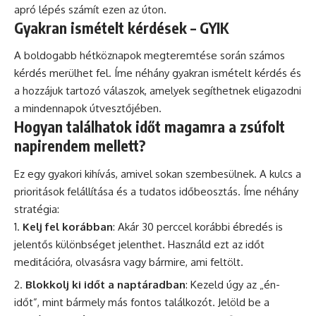
apró lépés számít ezen az úton.
Gyakran ismételt kérdések – GYIK
A boldogabb hétköznapok megteremtése során számos
kérdés merülhet fel. Íme néhány gyakran ismételt kérdés és
a hozzájuk tartozó válaszok, amelyek segíthetnek eligazodni
a mindennapok útvesztőjében.
Hogyan találhatok időt magamra a zsúfolt
napirendem mellett?
Ez egy gyakori kihívás, amivel sokan szembesülnek. A kulcs a
prioritások felállítása és a tudatos időbeosztás. Íme néhány
stratégia:
Kelj fel korábban
: Akár 30 perccel korábbi ébredés is
jelentős különbséget jelenthet. Használd ezt az időt
meditációra, olvasásra vagy bármire, ami feltölt.
Blokkolj ki időt a naptáradban
: Kezeld úgy az „én-
időt”, mint bármely más fontos találkozót. Jelöld be a