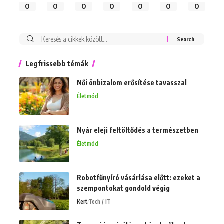
0
0
0
0
0
0
0
Keresés:
Legfrissebb témák
Női önbizalom erősítése tavasszal
Életmód
Nyár eleji feltöltődés a természetben
Életmód
Robotfűnyíró vásárlása előtt: ezeket a
szempontokat gondold végig
Kert
Tech / IT