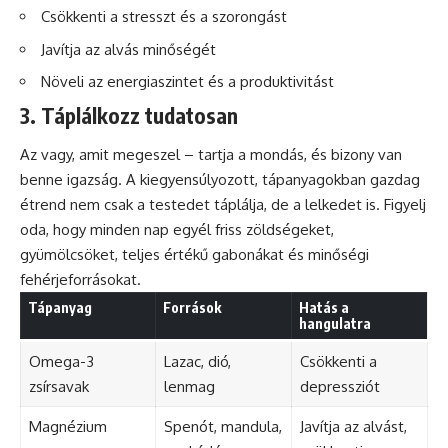
Csökkenti a stresszt és a szorongást
Javítja az
alvás
minőségét
Növeli az energiaszintet és a produktivitást
3. Táplálkozz tudatosan
Az vagy, amit megeszel – tartja a mondás, és bizony van
benne igazság. A kiegyensúlyozott, tápanyagokban gazdag
étrend nem csak a testedet táplálja, de a lelkedet is. Figyelj
oda, hogy minden nap egyél friss zöldségeket,
gyümölcsöket, teljes értékű gabonákat és minőségi
fehérjeforrásokat.
Tápanyag
Források
Hatás a
hangulatra
Omega-3
Lazac,
dió
,
Csökkenti a
zsírsavak
lenmag
depressziót
Magnézium
Spenót, mandula,
Javítja az alvást,