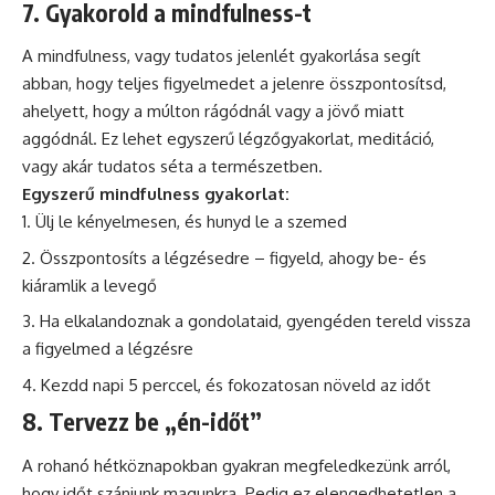
7. Gyakorold a mindfulness-t
A mindfulness, vagy tudatos jelenlét gyakorlása segít
abban, hogy teljes figyelmedet a jelenre összpontosítsd,
ahelyett, hogy a múlton rágódnál vagy a jövő miatt
aggódnál. Ez lehet egyszerű légzőgyakorlat, meditáció,
vagy akár tudatos séta a természetben.
Egyszerű mindfulness gyakorlat:
Ülj le kényelmesen, és hunyd le a szemed
Összpontosíts a légzésedre – figyeld, ahogy be- és
kiáramlik a levegő
Ha elkalandoznak a gondolataid, gyengéden tereld vissza
a figyelmed a légzésre
Kezdd napi 5 perccel, és fokozatosan növeld az időt
8. Tervezz be „én-időt”
A rohanó hétköznapokban gyakran megfeledkezünk arról,
hogy időt szánjunk magunkra. Pedig ez elengedhetetlen a