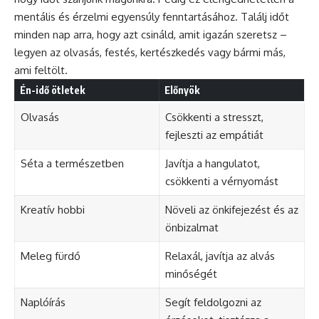
mentális és érzelmi egyensúly fenntartásához. Találj időt
minden nap arra, hogy azt csináld, amit igazán szeretsz –
legyen az olvasás, festés, kertészkedés vagy bármi más,
ami feltölt.
Én-idő ötletek
Előnyök
Olvasás
Csökkenti a stresszt,
fejleszti az empátiát
Séta a természetben
Javítja a hangulatot,
csökkenti a vérnyomást
Kreatív hobbi
Növeli az önkifejezést és az
önbizalmat
Meleg fürdő
Relaxál, javítja az alvás
minőségét
Naplóírás
Segít feldolgozni az