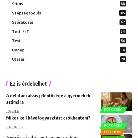
Stílus
88
Szépségápolás
315
Szórakozás
47
Tech / IT
34
Test
56
Ünnep
34
Utazás
28
Ez is érdekelhet
A délutáni alvás jelentősége a gyermekek
számára
EGÉSZSÉG
2025.11.12.
Mikor kell kávéfogyasztást csökkenteni?
EGÉSZSÉG
2025.02.06.
OTTHON
A vörös zászló, amit sosem szabad