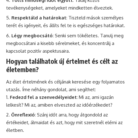
Tölts minőségi időt együtt
: Találj közös
tevékenységeket, amelyeket mindketten élveztek.
Respektáld a határokat
: Tiszteld mások személyes
terét és igényeit, és állíts fel te is egészséges határokat.
Légy megbocsátó
: Senki sem tökéletes. Tanulj meg
megbocsátani a kisebb sérelmeket, és koncentrálj a
kapcsolat pozitív aspektusaira.
Hogyan találhatok új értelmet és célt az
életemben?
Az élet értelmének és céljának keresése egy folyamatos
utazás. Íme néhány gondolat, ami segíthet:
Fedezd fel a szenvedélyeidet
: Mi az, ami igazán
lelkesít? Mi az, amiben elveszted az időérzékedet?
Önreflexió
: Szánj időt arra, hogy átgondold az
értékeidet, álmaidat és azt, hogy mit szeretnél elérni az
életben.