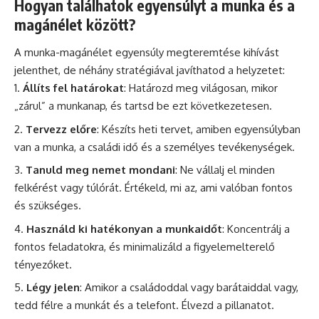
Hogyan találhatok egyensúlyt a munka és a
magánélet között?
A munka-magánélet egyensúly megteremtése kihívást
jelenthet, de néhány stratégiával javíthatod a helyzetet:
Állíts fel határokat
: Határozd meg világosan, mikor
„zárul” a munkanap, és tartsd be ezt következetesen.
Tervezz előre
: Készíts heti tervet, amiben egyensúlyban
van a munka, a családi idő és a személyes tevékenységek.
Tanuld meg nemet mondani
: Ne vállalj el minden
felkérést vagy túlórát. Értékeld, mi az, ami valóban fontos
és szükséges.
Használd ki hatékonyan a munkaidőt
: Koncentrálj a
fontos feladatokra, és minimalizáld a figyelemelterelő
tényezőket.
Légy jelen
: Amikor a családoddal vagy barátaiddal vagy,
tedd félre a munkát és a telefont. Élvezd a pillanatot.