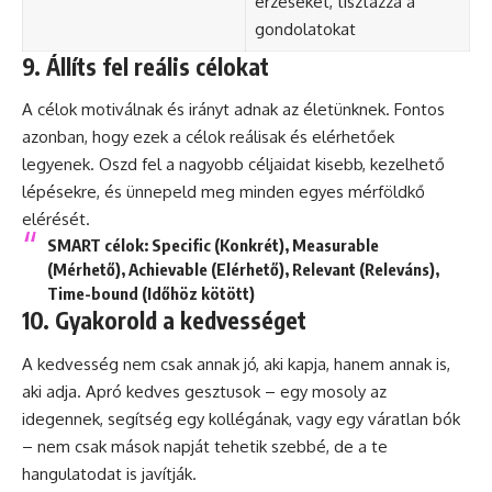
érzéseket, tisztázza a
gondolatokat
9. Állíts fel reális célokat
A célok motiválnak és irányt adnak az életünknek. Fontos
azonban, hogy ezek a célok reálisak és elérhetőek
legyenek. Oszd fel a nagyobb céljaidat kisebb, kezelhető
lépésekre, és ünnepeld meg minden egyes mérföldkő
elérését.
SMART célok
: Specific (Konkrét), Measurable
(Mérhető), Achievable (Elérhető), Relevant (Releváns),
Time-bound (Időhöz kötött)
10. Gyakorold a kedvességet
A kedvesség nem csak annak jó, aki kapja, hanem annak is,
aki adja. Apró kedves gesztusok – egy mosoly az
idegennek, segítség egy kollégának, vagy egy váratlan bók
– nem csak mások napját tehetik szebbé, de a te
hangulatodat is javítják.