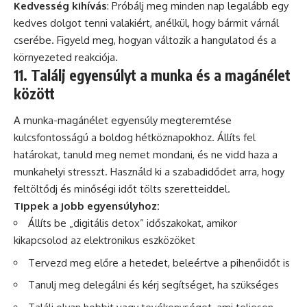
Kedvesség kihívás
: Próbálj meg minden nap legalább egy
kedves dolgot tenni valakiért, anélkül, hogy bármit várnál
cserébe. Figyeld meg, hogyan változik a hangulatod és a
környezeted reakciója.
11. Találj egyensúlyt a munka és a magánélet
között
A munka-magánélet egyensúly megteremtése
kulcsfontosságú a boldog hétköznapokhoz. Állíts fel
határokat, tanuld meg nemet mondani, és ne vidd haza a
munkahelyi stresszt. Használd ki a szabadidődet arra, hogy
feltöltődj és minőségi időt tölts szeretteiddel.
Tippek a jobb egyensúlyhoz:
Állíts be „digitális detox” időszakokat, amikor
kikapcsolod az elektronikus eszközöket
Tervezd meg előre a hetedet, beleértve a pihenőidőt is
Tanulj meg delegálni és kérj segítséget, ha szükséges