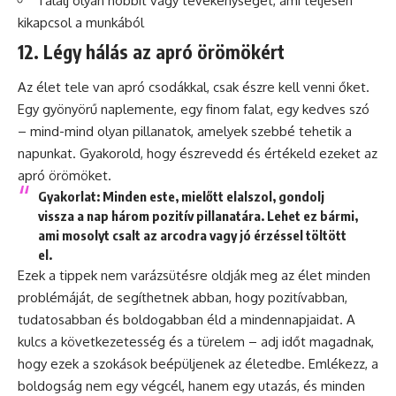
Találj olyan hobbit vagy tevékenységet, ami teljesen
kikapcsol a munkából
12. Légy hálás az apró örömökért
Az élet tele van apró csodákkal, csak észre kell venni őket.
Egy gyönyörű naplemente, egy finom falat, egy kedves szó
– mind-mind olyan pillanatok, amelyek szebbé tehetik a
napunkat. Gyakorold, hogy észrevedd és értékeld ezeket az
apró örömöket.
Gyakorlat
: Minden este, mielőtt elalszol, gondolj
vissza a nap három pozitív pillanatára. Lehet ez bármi,
ami mosolyt csalt az arcodra vagy jó érzéssel töltött
el.
Ezek a tippek nem varázsütésre oldják meg az élet minden
problémáját, de segíthetnek abban, hogy pozitívabban,
tudatosabban és boldogabban éld a mindennapjaidat. A
kulcs a következetesség és a türelem – adj időt magadnak,
hogy ezek a szokások beépüljenek az életedbe. Emlékezz, a
boldogság nem egy végcél, hanem egy utazás, és minden