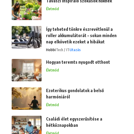
Tavaszi inspiráló szokások nőknek
Életmód
Így teheted tönkre észrevétlenül a
roller akkumulátorát – sokan minden
nap elkövetik ezeket a hibákat
Hobbi
Tech / IT
Utazás
Hogyan teremts nyugodt otthont
Életmód
Ezoterikus gondolatok a belső
harmóniáról
Életmód
Családi élet egyszerűsítése a
hétköznapokban
Életmód