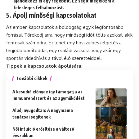
ajándékozz el egy régebbit. Ez segít megelőzni a
felesleges felhalmozást.
5. Ápolj minőségi kapcsolatokat
Az emberi kapcsolatok a boldogság egyik legfontosabb
forrásai. Törekedj arra, hogy minőségi időt tölts azokkal, akik
fontosak számodra. Ez lehet egy hosszú beszélgetés a
legjobb barátoddal, egy családi vacsora, vagy akár egy
spontán videóhívás a távol élő szeretteiddel.
Tippek a kapcsolatok ápolására:
További cikkek
A kesudió előnyei: így támogatja az
immunrendszert és az agyműködést
Aludj nyugodtan: A nagymama
tanácsai segítenek
Női intuíció erősítése a változó
évszakban