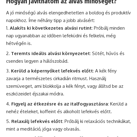
Hogyan javíthatom az alvás minőségét?
A jó minőségű alvás elengedhetetlen a boldog és produktív
napokhoz. Íme néhány tipp a jobb alvásért:
Alakíts ki következetes alvási rutint
: Próbálj minden
nap ugyanabban az időben lefeküdni és felkelni, még
hétvégén is.
Teremts ideális alvási környezetet
: Sötét, hűvös és
csendes legyen a hálószobád.
Kerüld a képernyőket lefekvés előtt
: A kék fény
zavarja a természetes cirkadián ritmust. Használj
szemüveget, ami blokkolja a kék fényt, vagy állítsd be az
eszközeidet éjszakai módra.
Figyelj az étkezésre és az italfogyasztásra
: Kerüld a
nehéz ételeket, koffeint és alkoholt lefekvés előtt.
Relaxálj lefekvés előtt
: Próbálj ki relaxációs technikákat,
mint a meditáció, jóga vagy olvasás.