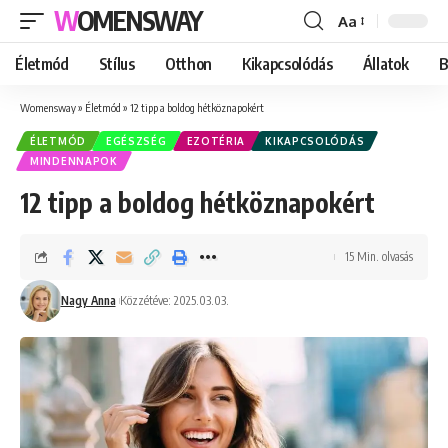
WOMENSWAY
Aa
Font
Resizer
Életmód
Stílus
Otthon
Kikapcsolódás
Állatok
B
Womensway
»
Életmód
»
12 tipp a boldog hétköznapokért
ÉLETMÓD
EGÉSZSÉG
EZOTÉRIA
KIKAPCSOLÓDÁS
MINDENNAPOK
12 tipp a boldog hétköznapokért
15 Min. olvasás
Nagy Anna
Közzétéve: 2025.03.03.