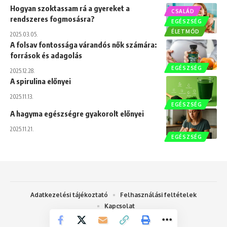
Hogyan szoktassam rá a gyereket a
CSALÁD
rendszeres fogmosásra?
EGÉSZSÉG
ÉLETMÓD
2025.03.05.
A folsav fontossága várandós nők számára:
források és adagolás
EGÉSZSÉG
2025.12.28.
A spirulina előnyei
2025.11.13.
EGÉSZSÉG
A hagyma egészségre gyakorolt előnyei
2025.11.21.
EGÉSZSÉG
Adatkezelési tájékoztató
Felhasználási feltételek
Kapcsolat
Womensway 2025 - Hétköznapi témák nőknek