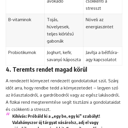
avokádó
csökkenti a
stresszt
B-vitaminok
Tojás,
Növeli az
hüvelyesek,
energiaszintet
teljes kiőrlésű
gabonák
Probiotikumok
Joghurt, kefir,
Javítja a bélflóra-
savanyú káposzta
agy kapcsolatot
4. Teremts rendet magad körül
A rendezett környezet rendezett gondolatokat szül. Szánj
időt arra, hogy rendbe tedd a környezetedet – legyen szó
az íróasztalodról, a gardróbodról vagy az egész lakásodról.
A fizikai rend megteremtése segít tisztázni a gondolataidat
és csökkenti a stresszt.
Kihívás
: Próbáld ki a „egy be, egy ki” szabályt!
Valahányszor új tárgyat vásárolsz, adj el vagy