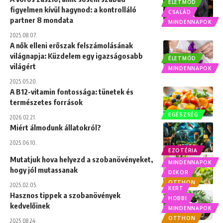
ÉLETMÓD
figyelmen kívül hagynod: a kontrolláló
CSALÁD
partner 8 mondata
MINDENNAPOK
2025.08.07.
A nők elleni erőszak felszámolásának
világnapja: Küzdelem egy igazságosabb
ÉLETMÓD
világért
MINDENNAPOK
2025.05.20.
A B12-vitamin fontossága: tünetek és
természetes források
EGÉSZSÉG
2026.02.21.
Miért álmodunk állatokról?
2025.06.10.
EZOTÉRIA
Mutatjuk hova helyezd a szobanövényeket,
MINDENNAPOK
hogy jól mutassanak
DEKOR
OTTHON
2025.02.05.
KERT
Hasznos tippek a szobanövények
HOBBI
kedvelőinek
MINDENNAPOK
OTTHON
2025.08.24.