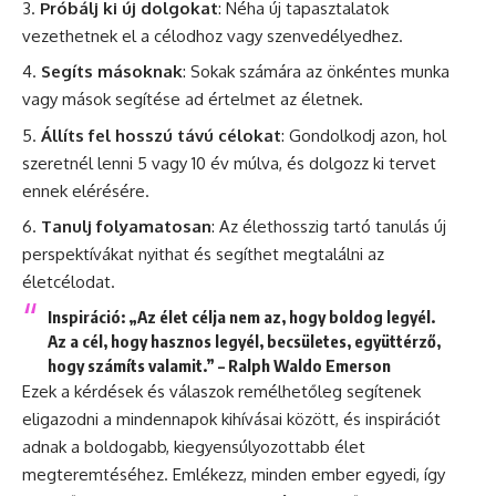
Próbálj ki új dolgokat
: Néha új tapasztalatok
vezethetnek el a célodhoz vagy szenvedélyedhez.
Segíts másoknak
: Sokak számára az önkéntes munka
vagy mások segítése ad értelmet az életnek.
Állíts fel hosszú távú célokat
: Gondolkodj azon, hol
szeretnél lenni 5 vagy 10 év múlva, és dolgozz ki tervet
ennek elérésére.
Tanulj folyamatosan
: Az élethosszig tartó tanulás új
perspektívákat nyithat és segíthet megtalálni az
életcélodat.
Inspiráció
: „Az élet célja nem az, hogy boldog legyél.
Az a cél, hogy hasznos legyél, becsületes, együttérző,
hogy számíts valamit.” – Ralph Waldo Emerson
Ezek a kérdések és válaszok remélhetőleg segítenek
eligazodni a mindennapok kihívásai között, és inspirációt
adnak a boldogabb, kiegyensúlyozottabb élet
megteremtéséhez. Emlékezz, minden ember egyedi, így