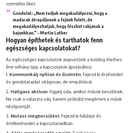
szemlélni őket.
Gondolat
: „Nem tudjuk megakadályozni, hogy a
madarak átrepüljenek a fejünk felett, de
megakadályozhatjuk, hogy fészket rakjanak a
hajunkban.” – Martin Luther
Hogyan építhetek és tarthatok fenn
egészséges kapcsolatokat?
Az egészséges kapcsolatok alapvetőek a boldog élethez.
Íme néhány tipp a kapcsolatok ápolásához:
Kommunikálj nyíltan és őszintén
: Fejezd ki érzéseidet
és gondolataidat világosan, de empátiával.
Hallgass aktívan
: Figyelj oda, amikor mások beszélnek.
Ne csak a válaszra várj, hanem próbáld megérteni a másik
nézőpontját.
Mutass megbecsülést
: Fejezd ki háládat és
értékelésedet a kapcsolataidban.