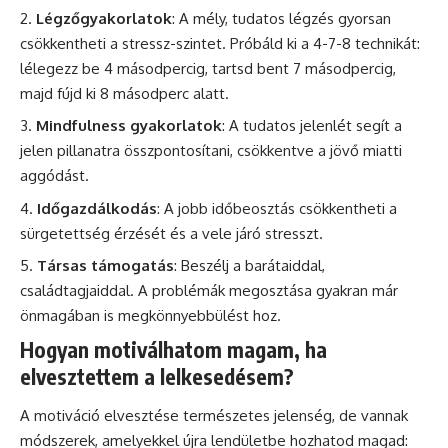
Légzőgyakorlatok
: A mély, tudatos légzés gyorsan
csökkentheti a stressz-szintet. Próbáld ki a 4-7-8 technikát:
lélegezz be 4 másodpercig, tartsd bent 7 másodpercig,
majd fújd ki 8 másodperc alatt.
Mindfulness gyakorlatok
: A tudatos jelenlét segít a
jelen pillanatra összpontosítani, csökkentve a jövő miatti
aggódást.
Időgazdálkodás
: A jobb időbeosztás csökkentheti a
sürgetettség érzését és a vele járó stresszt.
Társas támogatás
: Beszélj a barátaiddal,
családtagjaiddal. A problémák megosztása gyakran már
önmagában is megkönnyebbülést hoz.
Hogyan motiválhatom magam, ha
elvesztettem a lelkesedésem?
A motiváció elvesztése természetes jelenség, de vannak
módszerek, amelyekkel újra lendületbe hozhatod magad: