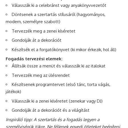
Válasszák ki a celebránst vagy anyakönyvvezetőt
Döntsenek a szertartás stílusáról (hagyományos,
modern, személyre szabott)
Tervezzék meg a zenei kíséretet
Gondolják át a dekorációt
Készítsék el a forgatókönyvet (ki mikor érkezik, hol áll)
Fogadás tervezési elemek:
Állítsák össze a menüt és válasszák ki az italokat
Tervezzék meg az ülésrendet
Készítsenek programtervet (első tánc, torta vágás,
játékok)
Válasszák ki a zenei kíséretet (zenekar vagy DJ)
Gondolják át a dekorációt és a világítást
Inspiráló tipp: A szertartás és a fogadás legyen a
személyiségük tükre. Ne féljenek egyedi ötleteket beépíteni,