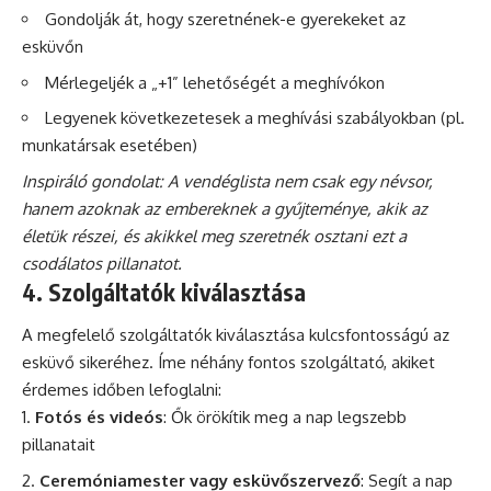
Gondolják át, hogy szeretnének-e gyerekeket az
esküvőn
Mérlegeljék a „+1” lehetőségét a meghívókon
Legyenek következetesek a meghívási szabályokban (pl.
munkatársak esetében)
Inspiráló gondolat: A vendéglista nem csak egy névsor,
hanem azoknak az embereknek a gyűjteménye, akik az
életük részei, és akikkel meg szeretnék osztani ezt a
csodálatos pillanatot.
4. Szolgáltatók kiválasztása
A megfelelő szolgáltatók kiválasztása kulcsfontosságú az
esküvő sikeréhez. Íme néhány fontos szolgáltató, akiket
érdemes időben lefoglalni:
Fotós és videós
: Ők örökítik meg a nap legszebb
pillanatait
Ceremóniamester vagy esküvőszervező
: Segít a nap