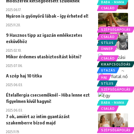
módszerek kétségbeesett szülőknek
BABA - MAMA
CSALÁD
2025.06.17.
Nyáron is gyönyörű lábak – így érheted el!
2025.11.20.
SZÉPSÉGÁPOLÁS
9 Hasznos tipp az igazán emlékezetes
CSALÁD
esküvőhöz
STÍLUS
ÜNNEP
2025.02.10.
Mikor érdemes utasbiztosítást kötni?
CSALÁD
KIKAPCSOLÓDÁS
2025.07.06.
UTAZÁS
A szép haj 10 titka
HAJ
STÍLUS
2025.06.03.
SZÉPSÉGÁPOLÁS
Ételallergia csecsemőknél – Hiba lenne ezt
figyelmen kívül hagyni!
BABA - MAMA
CSALÁD
2025.06.03.
7 ok, amiért az intim gyantázást
szakemberre bízod majd
SZÉPSÉGÁPOLÁS
2025.11.19.