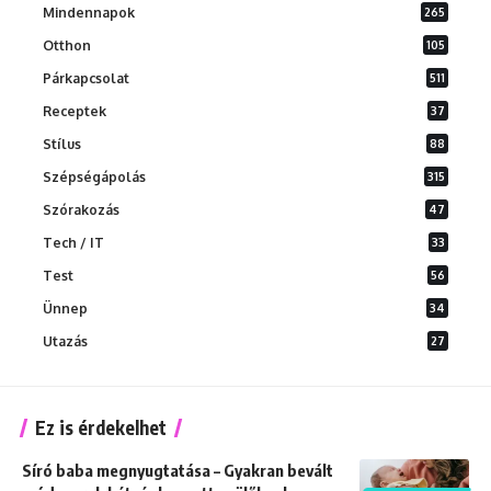
Mindennapok
265
Otthon
105
Párkapcsolat
511
Receptek
37
Stílus
88
Szépségápolás
315
Szórakozás
47
Tech / IT
33
Test
56
Ünnep
34
Utazás
27
Ez is érdekelhet
Síró baba megnyugtatása – Gyakran bevált