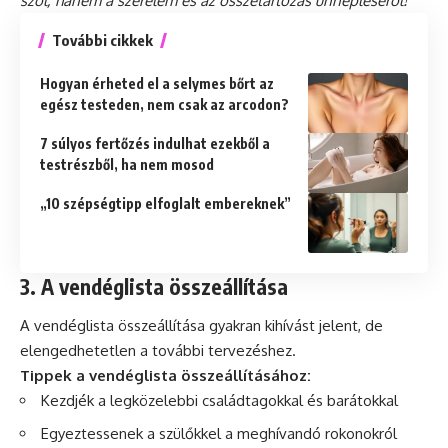
szól, hanem a szerelem és az összetartozás ünnepléséről!
További cikkek
Hogyan érheted el a selymes bőrt az
egész testeden, nem csak az arcodon?
7 súlyos fertőzés indulhat ezekből a
testrészből, ha nem mosod
„10 szépségtipp elfoglalt embereknek”
3. A vendéglista összeállítása
A vendéglista összeállítása gyakran kihívást jelent, de
elengedhetetlen a további tervezéshez.
Tippek a vendéglista összeállításához:
Kezdjék a legközelebbi családtagokkal és barátokkal
Egyeztessenek a szülőkkel a meghívandó rokonokról