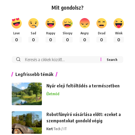
Mit gondolsz?
Love
Sad
Happy
Sleepy
Angry
Dead
Wink
0
0
0
0
0
0
0
Keresés:
Legfrissebb témák
Nyár eleji feltöltődés a természetben
Életmód
Robotfűnyíró vásárlása előtt: ezeket a
szempontokat gondold végig
Kert
Tech / IT