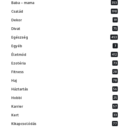
Baba – mama
353
Család
198
Dekor
19
Divat
75
Egészség
453
Egyéb
7
Életmód
412
Ezotéria
73
Fitness
28
Haj
78
Háztartás
56
Hobbi
25
Karrier
57
Kert
33
Kikapcsolódás
77