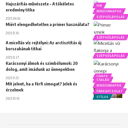
Hajszárítás művészete – A tökéletes
HAJ
eredmény titka
MINDENNAPOK
SZÉPSÉGÁPOLÁS
2025.06.16.
Miért elengedhetetlen a primer használata?
2025.12.10.
SZÉPSÉGÁPOLÁS
A micellás víz rejtélyei: Az arctisztítás új
korszakának titkai
SZÉPSÉGÁPOLÁS
2025.12.27.
Karácsonyi álmok és szimbólumok: 20
dolog, amit imádunk az ünnepekben
ÜNNEP
2025.11.25.
CSALÁD
Mit jelent, ha a férfi simogat? Jelek és
MINDENNAPOK
érzelmek
PÁRKAPCSOLAT
STÍLUS
2025.10.10.