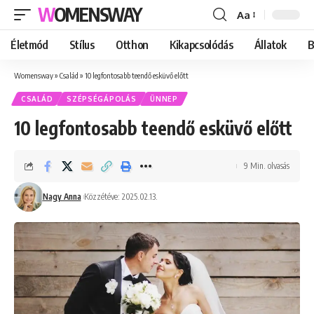
WOMENSWAY
Aa
Font
Resizer
Életmód
Stílus
Otthon
Kikapcsolódás
Állatok
B
Womensway
»
Család
»
10 legfontosabb teendő esküvő előtt
CSALÁD
SZÉPSÉGÁPOLÁS
ÜNNEP
10 legfontosabb teendő esküvő előtt
9 Min. olvasás
Nagy Anna
Közzétéve: 2025.02.13.