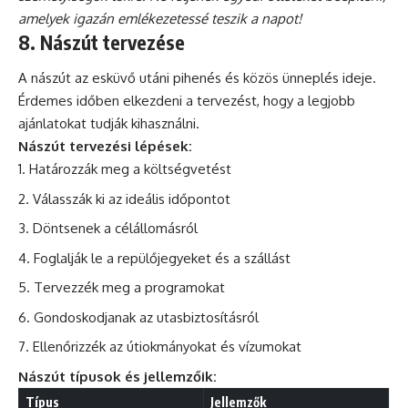
amelyek igazán emlékezetessé teszik a napot!
8. Nászút tervezése
A nászút az esküvő utáni
pihenés
és közös ünneplés ideje.
Érdemes időben elkezdeni a tervezést, hogy a legjobb
ajánlatokat tudják kihasználni.
Nászút tervezési lépések:
Határozzák meg a költségvetést
Válasszák ki az ideális időpontot
Döntsenek a célállomásról
Foglalják le a repülőjegyeket és a szállást
Tervezzék meg a programokat
Gondoskodjanak az utasbiztosításról
Ellenőrizzék az útiokmányokat és vízumokat
Nászút típusok és jellemzőik:
Típus
Jellemzők