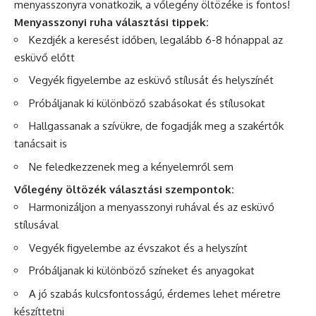
menyasszonyra vonatkozik, a vőlegény öltözéke is fontos!
Menyasszonyi ruha választási tippek:
Kezdjék a keresést időben, legalább 6-8 hónappal az
esküvő előtt
Vegyék figyelembe az esküvő stílusát és helyszínét
Próbáljanak ki különböző szabásokat és stílusokat
Hallgassanak a szívükre, de fogadják meg a szakértők
tanácsait is
Ne feledkezzenek meg a kényelemről sem
Vőlegény öltözék választási szempontok:
Harmonizáljon a menyasszonyi ruhával és az esküvő
stílusával
Vegyék figyelembe az évszakot és a helyszínt
Próbáljanak ki különböző színeket és anyagokat
A jó szabás kulcsfontosságú, érdemes lehet méretre
készíttetni