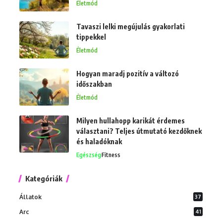
Életmód
Tavaszi lelki megújulás gyakorlati
tippekkel
Életmód
Hogyan maradj pozitív a változó
időszakban
Életmód
Milyen hullahopp karikát érdemes
választani? Teljes útmutató kezdőknek
és haladóknak
Egészség
Fitness
Kategóriák
Állatok
37
Arc
41