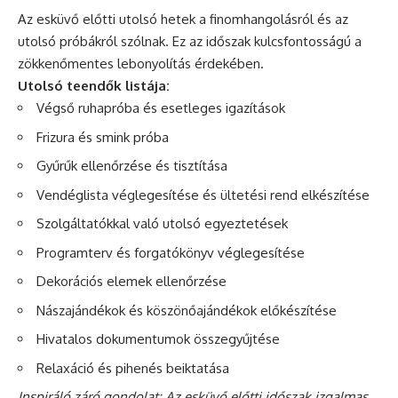
Az esküvő előtti utolsó hetek a finomhangolásról és az
utolsó próbákról szólnak. Ez az időszak kulcsfontosságú a
zökkenőmentes lebonyolítás érdekében.
Utolsó teendők listája:
Végső ruhapróba és esetleges igazítások
Frizura és
smink
próba
Gyűrűk ellenőrzése és tisztítása
Vendéglista véglegesítése és ültetési rend elkészítése
Szolgáltatókkal való utolsó egyeztetések
Programterv és forgatókönyv véglegesítése
Dekorációs elemek ellenőrzése
Nászajándékok és köszönőajándékok előkészítése
Hivatalos dokumentumok összegyűjtése
Relaxáció és pihenés beiktatása
Inspiráló záró gondolat: Az esküvő előtti időszak izgalmas