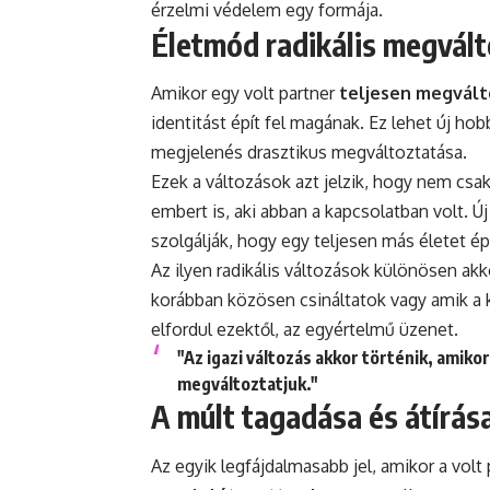
érzelmi védelem egy formája.
Életmód radikális megvál
Amikor egy volt partner
teljesen megvált
identitást épít fel magának. Ez lehet új hob
megjelenés drasztikus megváltoztatása.
Ezek a változások azt jelzik, hogy nem csa
embert is, aki abban a kapcsolatban volt. Ú
szolgálják, hogy egy teljesen más életet épí
Az ilyen radikális változások különösen akk
korábban közösen csináltatok vagy amik a 
elfordul ezektől, az egyértelmű üzenet.
"Az igazi változás akkor történik, amik
megváltoztatjuk."
A múlt tagadása és átírás
Az egyik legfájdalmasabb jel, amikor a volt