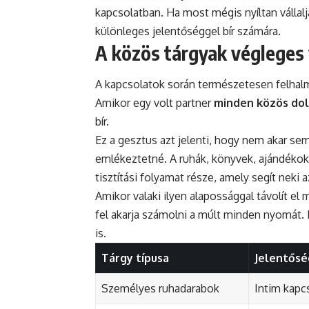
kapcsolatban. Ha most mégis nyíltan vállalja
különleges jelentőséggel bír számára.
A közös tárgyak végleges
A kapcsolatok során természetesen felhal
Amikor egy volt partner
minden közös dol
bír.
Ez a gesztus azt jelenti, hogy nem akar se
emlékeztetné. A ruhák, könyvek, ajándékok
tisztítási folyamat része, amely segít neki 
Amikor valaki ilyen alapossággal távolít el 
fel akarja számolni a múlt minden nyomát.
is.
Tárgy típusa
Jelentős
Személyes ruhadarabok
Intim kapc