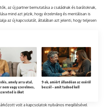
k, az új partner bemutatása a családnak és barátoknak,
ása mind azt jelzik, hogy érzelmileg és mentálisan is
alja az új kapcsolatát, általában azt jelenti, hogy teljesen
edés, amely arra utal,
9 ok, amiért állandóan az exéről
r nem vagy szerelmes,
beszél – amit tudnod kell
szereted is őket
zárkózott volt a kapcsolatok nyilvános megélésével