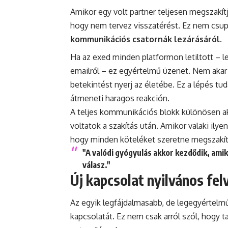
Amikor egy volt partner teljesen megszakítj
hogy nem tervez visszatérést. Ez nem csupá
kommunikációs csatornák lezárásáról
.
Ha az exed minden platformon letiltott – 
emailről – ez egyértelmű üzenet. Nem akar
betekintést nyerj az életébe. Ez a lépés t
átmeneti haragos reakción.
A teljes kommunikációs blokk különösen ak
voltatok a szakítás után. Amikor valaki ilyen
hogy minden köteléket szeretne megszakíta
"A valódi gyógyulás akkor kezdődik, ami
válasz."
Új kapcsolat nyilvános fel
Az egyik legfájdalmasabb, de legegyértelműbb
kapcsolatát. Ez nem csak arról szól, hogy 