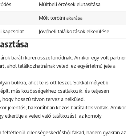
tődés
Múltbeli érzések elutasítása
Múlt törölni akarása
 kapcsolat
Jövőbeli találkozások elkerülése
lasztása
árok baráti körei összefonódnak. Amikor egy volt partner
at
, ahol találkozhatnának veled, ez egyértelmű jele a
yan bulikra, ahol te is ott leszel. Sokkal mélyebb
t épít, más közösségekhez csatlakozik, és teljesen
ja, hogy hosszú távon tervez a nélküled.
kor jelentős, ha korábban közös barátaitok voltak. Amikor
gy elkerülje a veled való találkozást, az komoly
 feltétlenül ellenségeskedésből fakad, hanem gyakran az