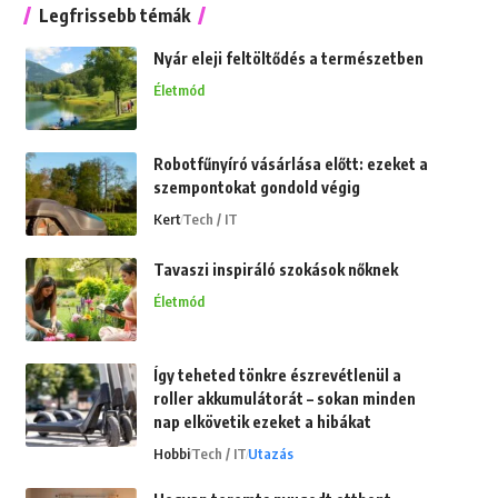
Legfrissebb témák
Nyár eleji feltöltődés a természetben
Életmód
Robotfűnyíró vásárlása előtt: ezeket a
szempontokat gondold végig
Kert
Tech / IT
Tavaszi inspiráló szokások nőknek
Életmód
Így teheted tönkre észrevétlenül a
roller akkumulátorát – sokan minden
nap elkövetik ezeket a hibákat
Hobbi
Tech / IT
Utazás