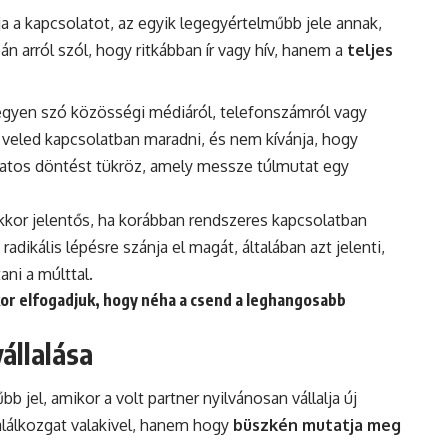
a a kapcsolatot, az egyik legegyértelműbb jele annak,
n arról szól, hogy ritkábban ír vagy hív, hanem a
teljes
legyen szó közösségi médiáról, telefonszámról vagy
 veled kapcsolatban maradni, és nem kívánja, hogy
udatos döntést tükröz, amely messze túlmutat egy
kor jelentős, ha korábban rendszeres kapcsolatban
 radikális lépésre szánja el magát, általában azt jelenti,
ni a múlttal.
kor elfogadjuk, hogy néha a csend a leghangosabb
vállalása
 jel, amikor a volt partner nyilvánosan vállalja új
találkozgat valakivel, hanem hogy
büszkén mutatja meg