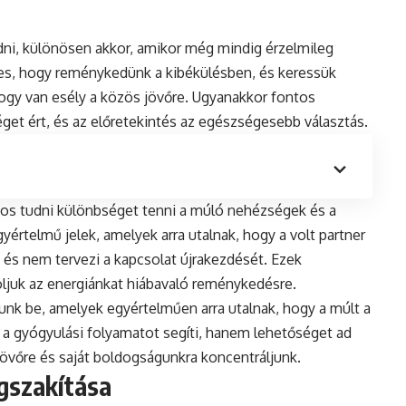
ni, különösen akkor, amikor még mindig érzelmileg
es, hogy reménykedünk a kibékülésben, és keressük
 hogy van esély a közös jövőre. Ugyanakkor fontos
éget ért, és az előretekintés az egészségesebb választás.
tos tudni különbséget tenni a múló nehézségek és a
értelmű jelek, amelyek arra utalnak, hogy a volt partner
t, és nem tervezi a kapcsolat újrakezdését. Ezek
oljuk az energiánkat hiábavaló reménykedésre.
unk be, amelyek egyértelműen arra utalnak, hogy a múlt a
a gyógyulási folyamatot segíti, hanem lehetőséget ad
a jövőre és saját boldogságunkra koncentráljunk.
gszakítása