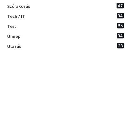
47
Szórakozás
34
Tech / IT
56
Test
34
Ünnep
28
Utazás