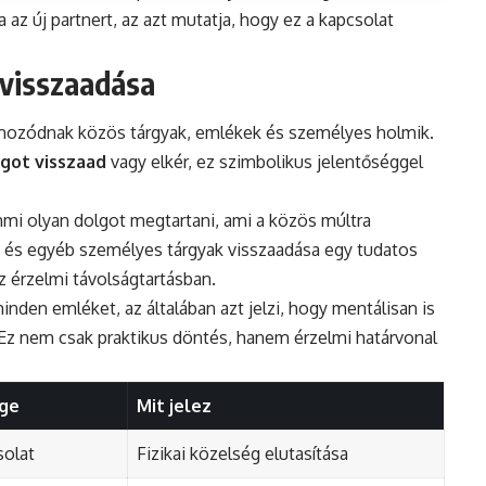
 az új partnert, az azt mutatja, hogy ez a kapcsolat
 visszaadása
mozódnak közös tárgyak, emlékek és személyes holmik.
got visszaad
vagy elkér, ez szimbolikus jelentőséggel
mmi olyan dolgot megtartani, ami a közös múltra
 és egyéb személyes tárgyak visszaadása egy tudatos
az érzelmi távolságtartásban.
minden emléket, az általában azt jelzi, hogy mentálisan is
 Ez nem csak praktikus döntés, hanem érzelmi határvonal
ége
Mit jelez
solat
Fizikai közelség elutasítása