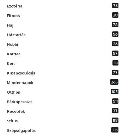
73
Ezotéria
28
Fitness
78
Haj
56
Háztartás
26
Hobbi
57
Karrier
33
Kert
77
Kikapcsolódás
265
Mindennapok
105
Otthon
511
Párkapcsolat
37
Receptek
88
Stílus
315
Szépségápolás