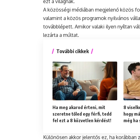
ezt a világnak.
A közösségi médiában megjelenő közös fotó
valamint a közös programok nyilvános vállal
továbblépett. Amikor valaki ilyen nyíltan váll
lezárta a múltat.
További cikkek
Ha meg akarod érteni, mit
8 viselk
szeretne tőled egy férfi, tedd
hogy má
fel ezt a 8 közvetlen kérdést!
még ha 
Különösen akkor jelentős ez, ha korábban 