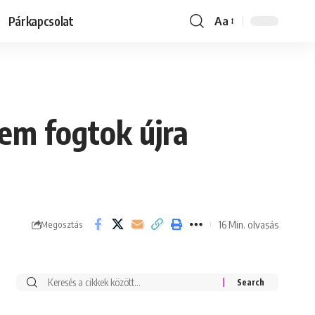
Párkapcsolat
Aa
Font
Resizer
nem fogtok újra
16 Min. olvasás
Megosztás
Keresés: