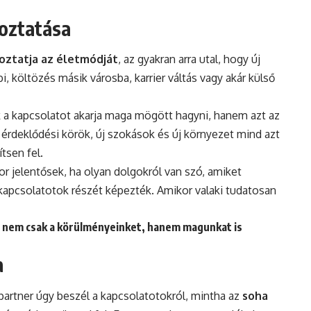
toztatása
oztatja az életmódját
, az gyakran arra utal, hogy új
bi, költözés másik városba, karrier váltás vagy akár külső
k a kapcsolatot akarja maga mögött hagyni, hanem azt az
j érdeklődési körök, új szokások és új környezet mind azt
tsen fel.
or jelentősek, ha olyan dolgokról van szó, amiket
kapcsolatotok részét képezték. Amikor valaki tudatosan
or nem csak a körülményeinket, hanem magunkat is
a
 partner úgy beszél a kapcsolatotokról, mintha az
soha