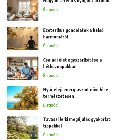
Hogyan teremts nyugodt otthont
Életmód
Ezoterikus gondolatok a belső
harmóniáról
Életmód
Családi élet egyszerűsítése a
hétköznapokban
Életmód
Nyár eleji energiaszint növelése
természetesen
Életmód
Tavaszi lelki megújulás gyakorlati
tippekkel
Életmód