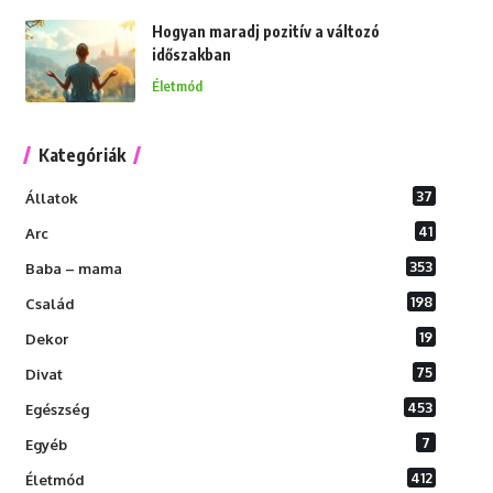
Hogyan maradj pozitív a változó
időszakban
Életmód
Kategóriák
37
Állatok
41
Arc
353
Baba – mama
198
Család
19
Dekor
75
Divat
453
Egészség
7
Egyéb
412
Életmód