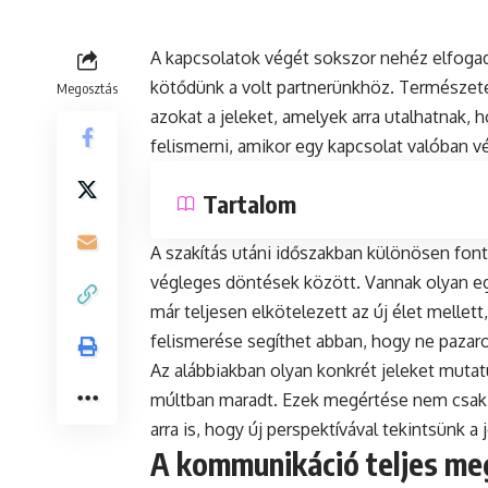
A kapcsolatok végét sokszor nehéz elfogad
kötődünk a volt partnerünkhöz. Természet
Megosztás
azokat a jeleket, amelyek arra utalhatnak,
felismerni, amikor egy kapcsolat valóban v
Tartalom
A szakítás utáni időszakban különösen fon
végleges döntések között. Vannak olyan egy
már teljesen elkötelezett az új élet mellet
felismerése segíthet abban, hogy ne pazar
Az alábbiakban olyan konkrét jeleket mutat
múltban maradt. Ezek megértése nem csak 
arra is, hogy új perspektívával tekintsünk 
A kommunikáció teljes me