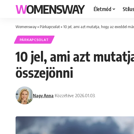
WOMENSWAY
Életmód
Stílu
Womensway
»
Párkapcsolat
»
10 jel, ami azt mutatja, hogy az exeddel már
PÁRKAPCSOLAT
10 jel, ami azt mutat
összejönni
Nagy Anna
Közzétéve: 2026.01.03.