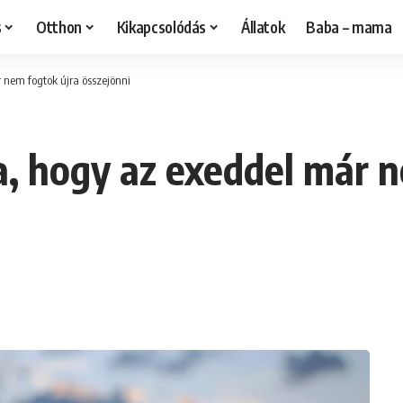
s
Otthon
Kikapcsolódás
Állatok
Baba – mama
 nem fogtok újra összejönni
ja, hogy az exeddel már 