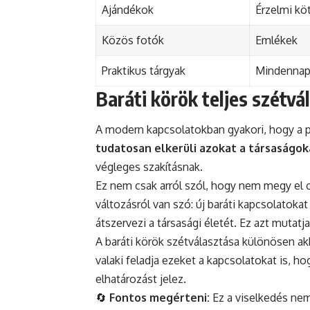
Ajándékok
Érzelmi kö
Közös fotók
Emlékek
Praktikus tárgyak
Mindennapi
Baráti körök teljes szétvá
A modern kapcsolatokban gyakori, hogy a p
tudatosan elkerüli azokat a társaságok
végleges szakításnak.
Ez nem csak arról szól, hogy nem megy el ol
változásról van szó: új baráti kapcsolatoka
átszervezi a társasági életét. Ez azt mutat
A baráti körök szétválasztása különösen ak
valaki feladja ezeket a kapcsolatokat is, ho
elhatározást jelez.
🔄
Fontos megérteni:
Ez a viselkedés nem