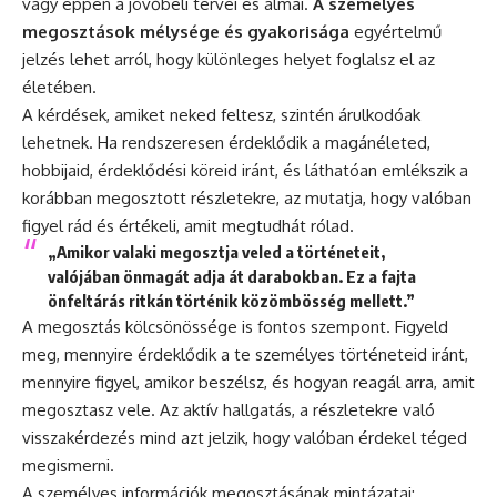
vagy éppen a jövőbeli tervei és álmai.
A személyes
megosztások mélysége és gyakorisága
egyértelmű
jelzés lehet arról, hogy különleges helyet foglalsz el az
életében.
A kérdések, amiket neked feltesz, szintén árulkodóak
lehetnek. Ha rendszeresen érdeklődik a magánéleted,
hobbijaid, érdeklődési köreid iránt, és láthatóan emlékszik a
korábban megosztott részletekre, az mutatja, hogy valóban
figyel rád és értékeli, amit megtudhát rólad.
„Amikor valaki megosztja veled a történeteit,
valójában önmagát adja át darabokban. Ez a fajta
önfeltárás ritkán történik közömbösség mellett.”
A megosztás kölcsönössége is fontos szempont. Figyeld
meg, mennyire érdeklődik a te személyes történeteid iránt,
mennyire figyel, amikor beszélsz, és hogyan reagál arra, amit
megosztasz vele. Az aktív hallgatás, a részletekre való
visszakérdezés mind azt jelzik, hogy valóban érdekel téged
megismerni.
A személyes információk megosztásának mintázatai: