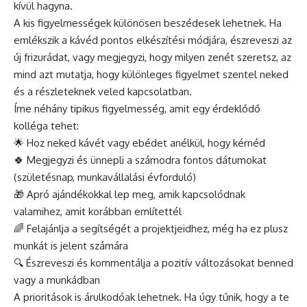
kívül hagyna.
A kis figyelmességek különösen beszédesek lehetnek. Ha
emlékszik a kávéd pontos elkészítési módjára, észreveszi az
új frizurádat, vagy megjegyzi, hogy milyen zenét szeretsz, az
mind azt mutatja, hogy különleges figyelmet szentel neked
és a részleteknek veled kapcsolatban.
Íme néhány tipikus figyelmesség, amit egy érdeklődő
kolléga tehet:
🌟 Hoz neked kávét vagy ebédet anélkül, hogy kérnéd
🍀 Megjegyzi és ünnepli a számodra fontos dátumokat
(születésnap, munkavállalási évforduló)
🎁 Apró ajándékokkal lep meg, amik kapcsolódnak
valamihez, amit korábban említettél
🌈 Felajánlja a segítségét a projektjeidhez, még ha ez plusz
munkát is jelent számára
🔍 Észreveszi és kommentálja a pozitív változásokat benned
vagy a munkádban
A prioritások is árulkodóak lehetnek. Ha úgy tűnik, hogy a te