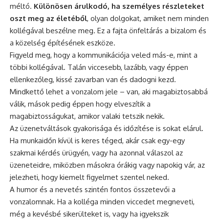
méltó.
Különösen árulkodó, ha személyes részleteket
oszt meg az életéből
, olyan dolgokat, amiket nem minden
kollégával beszélne meg. Ez a fajta önfeltárás a bizalom és
a közelség építésének eszköze.
Figyeld meg, hogy a kommunikációja veled más-e, mint a
többi kollégával. Talán viccesebb, lazább, vagy éppen
ellenkezőleg, kissé zavarban van és dadogni kezd.
Mindkettő lehet a vonzalom jele – van, aki magabiztosabbá
válik, mások pedig éppen hogy elveszítik a
magabiztosságukat, amikor valaki tetszik nekik.
Az üzenetváltások gyakorisága és időzítése is sokat elárul.
Ha munkaidőn kívül is keres téged, akár csak egy-egy
szakmai kérdés ürügyén, vagy ha azonnal válaszol az
üzeneteidre, miközben másokra órákig vagy napokig vár, az
jelezheti, hogy kiemelt figyelmet szentel neked.
A humor és a nevetés szintén fontos összetevői a
vonzalomnak. Ha a kolléga minden viccedet megneveti,
még a kevésbé sikerülteket is, vagy ha igyekszik