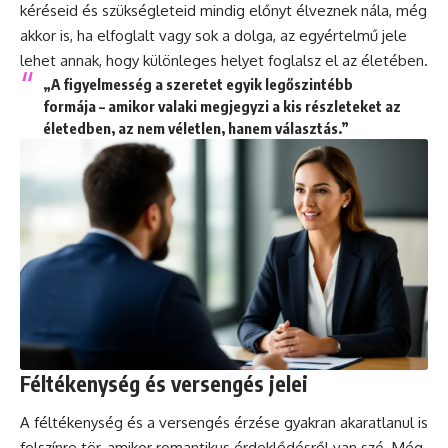
kéréseid és szükségleteid mindig előnyt élveznek nála, még
akkor is, ha elfoglalt vagy sok a dolga, az egyértelmű jele
lehet annak, hogy különleges helyet foglalsz el az életében.
„A figyelmesség a szeretet egyik legőszintébb
formája – amikor valaki megjegyzi a kis részleteket az
életedben, az nem véletlen, hanem választás.”
Féltékenység és versengés jelei
A féltékenység és a versengés érzése gyakran akaratlanul is
felszínre tör, amikor romantikus érdeklődésről van szó. Még