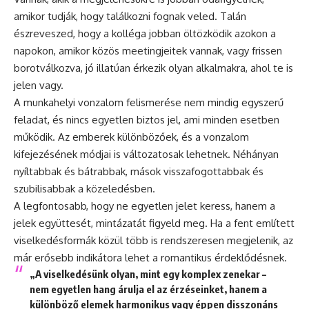
amikor tudják, hogy találkozni fognak veled. Talán
észreveszed, hogy a kolléga jobban öltözködik azokon a
napokon, amikor közös meetingjeitek vannak, vagy frissen
borotválkozva, jó illatúan érkezik olyan alkalmakra, ahol te is
jelen vagy.
A munkahelyi vonzalom felismerése nem mindig egyszerű
feladat, és nincs egyetlen biztos jel, ami minden esetben
működik. Az emberek különbözőek, és a vonzalom
kifejezésének módjai is változatosak lehetnek. Néhányan
nyíltabbak és bátrabbak, mások visszafogottabbak és
szubilisabbak a közeledésben.
A legfontosabb, hogy ne egyetlen jelet keress, hanem a
jelek együttesét, mintázatát figyeld meg. Ha a fent említett
viselkedésformák közül több is rendszeresen megjelenik, az
már erősebb indikátora lehet a romantikus érdeklődésnek.
„A viselkedésünk olyan, mint egy komplex zenekar –
nem egyetlen hang árulja el az érzéseinket, hanem a
különböző elemek harmonikus vagy éppen disszonáns