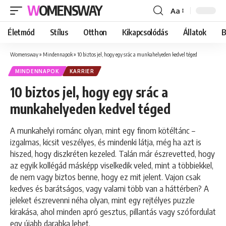
WOMENSWAY
Aa
Font
Resizer
Életmód
Stílus
Otthon
Kikapcsolódás
Állatok
B
Womensway
»
Mindennapok
»
10 biztos jel, hogy egy srác a munkahelyeden kedvel téged
MINDENNAPOK
KARRIER
10 biztos jel, hogy egy srác a
munkahelyeden kedvel téged
A munkahelyi románc olyan, mint egy finom kötéltánc –
izgalmas, kicsit veszélyes, és mindenki látja, még ha azt is
hiszed, hogy diszkréten kezeled. Talán már észrevetted, hogy
az egyik kollégád másképp viselkedik veled, mint a többiekkel,
de nem vagy biztos benne, hogy ez mit jelent. Vajon csak
kedves és barátságos, vagy valami több van a háttérben? A
jeleket észrevenni néha olyan, mint egy rejtélyes puzzle
kirakása, ahol minden apró gesztus, pillantás vagy szófordulat
egy újabb darabka lehet.