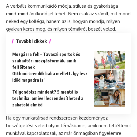
A verbális kommunikáció módja, stílusa és gyakorisága
mind-mind árulkodó jel lehet. Nem csak az számít, mit mond
neked egy kolléga, hanem az is, hogyan mondja, milyen
gyakran keres meg, és milyen témákról beszél veled.
További cikkek
Mozgásra fel! – Tavaszi sportok és
szabadtéri mozgásformák, amik
feltöltenek
Otthoni teendők baba mellett. Így lesz
időd magadra is!
Túlgondolsz mindent? 5 mentális
technika, amivel lecsendesítheted a
zakatoló elméd
Ha egy munkatársad rendszeresen kezdeményez
beszélgetést veled olyan témákban is, amik nem feltétlenül
munkával kapcsolatosak, az már önmagában figyelemre