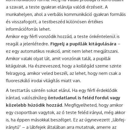
a szavait, a teste gyakran elárulja valódi érzéseit. A
munkahelyen, ahol a verbális kommunikáció gyakran formális
és visszafogott, a testbeszéd különösen értékes
információforrás lehet.
Amikor egy férfi vonzódik hozzád, a teste önkéntelenül is
reagál a jelenlétedre.
Figyelj a pupillák kitágulására
–
ez egy automatikus reakció, amit nem lehet megjátszani.
Amikor valaki olyat lát, amit vonzónak talál, a pupillái
kitágulnak. Ha észreveszed, hogy a kollégád szeme szinte
felragyog, amikor veled beszél, az lehet, hogy nem csak a
fluoreszkáló irodai világítás miatt van.
A testtartás szintén sokat elárul. Ha egy férfi érdeklődik
irántad, valószínűleg
öntudatlanul is feléd fordul vagy
közelebb húzódik hozzád
. Megfigyelheted, hogy amikor
egy csoportban vagytok, az ő teste feléd irányul, még akkor
is, ha éppen másokkal beszélget. Ez az úgynevezett „lábfej-
iránytű” – a lábfejek általában arra mutatnak, amerre az