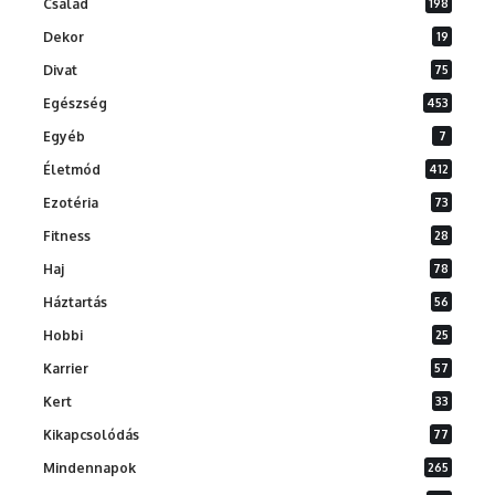
Család
198
Dekor
19
Divat
75
Egészség
453
Egyéb
7
Életmód
412
Ezotéria
73
Fitness
28
Haj
78
Háztartás
56
Hobbi
25
Karrier
57
Kert
33
Kikapcsolódás
77
Mindennapok
265