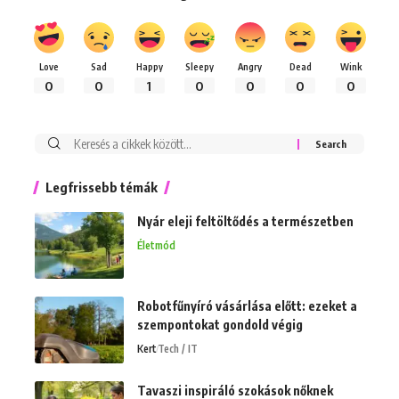
Love
Sad
Happy
Sleepy
Angry
Dead
Wink
0
0
1
0
0
0
0
Keresés:
Legfrissebb témák
Nyár eleji feltöltődés a természetben
Életmód
Robotfűnyíró vásárlása előtt: ezeket a
szempontokat gondold végig
Kert
Tech / IT
Tavaszi inspiráló szokások nőknek