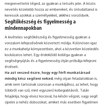
megnevettetni téged, az gyakran a tetszés jele. A közös
nevetés közelebb hozza az embereket, és öntudatlanul is
keressük azokkal a személyekkel, akikhez vonzódunk.
Segítőkészség és figyelmesség a
mindennapokban
A kivételes segítőkészség és figyelmesség gyakran a
vonzalom kifejezésének közvetett módja. Különösen igaz
ez a munkahelyi környezetben, ahol a közvetlen közeledés
kockázatos lehet. Egy érdeklődő kolléga gyakran a
segítségnyújtás és a figyelmesség útján próbálja kifejezni
érzéseit.
Ha azt veszed észre, hogy egy férfi munkatársad
mindig kész segíteni neked
, még olyan feladatokban is,
amik nem tartoznak szorosan a munkájához, az lehet, hogy
többről van szó, mint egyszerű kollegialitásról. Talán
felajánlja, hogy elvisz kocsival, ha későn végzel, vagy segít
cipelni a nehéz dobozokat, amiket más esetben figyelmen