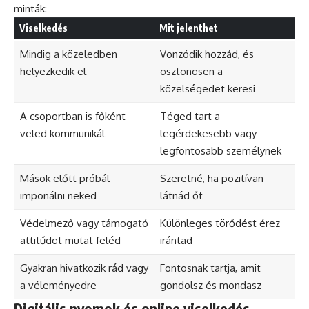
minták:
Viselkedés
Mit jelenthet
Mindig a közeledben
Vonzódik hozzád, és
helyezkedik el
ösztönösen a
közelségedet keresi
A csoportban is főként
Téged tart a
veled kommunikál
legérdekesebb vagy
legfontosabb személynek
Mások előtt próbál
Szeretné, ha pozitívan
imponálni neked
látnád őt
Védelmező vagy támogató
Különleges törődést érez
attitűdöt mutat feléd
irántad
Gyakran hivatkozik rád vagy
Fontosnak tartja, amit
a véleményedre
gondolsz és mondasz
Digitális nyomok és online viselkedés