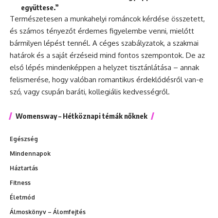
együttese.”
Természetesen a munkahelyi románcok kérdése összetett,
és számos tényezőt érdemes figyelembe venni, mielőtt
bármilyen lépést tennél. A céges szabályzatok, a szakmai
határok és a saját érzéseid mind fontos szempontok. De az
első lépés mindenképpen a helyzet tisztánlátása – annak
felismerése, hogy valóban romantikus érdeklődésről van-e
szó, vagy csupán baráti, kollegiális kedvességről.
Womensway – Hétköznapi témák nőknek
Egészség
Mindennapok
Háztartás
Fitness
Életmód
Álmoskönyv – Álomfejtés