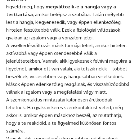
Figyeld meg, hogy
megváltozik-e a hangja vagy a
testtartása
, amikor belépsz a szobába. Talán mélyebb
lesz a hangja, kiegyenesedik, vagy éppen ellenkezőleg,
hirtelen feszültebbé válik. Ezek a fiziológiai változások
gyakran az izgalom vagy a vonzalom jelei.
A viselkedésváltozás másik formája lehet, amikor hirtelen
aktívabbá vagy éppen csendesebbé válik a
jelenlétetekben. Vannak, akik igyekeznek felhívni magukra a
figyelmet, amikor ott van valaki, aki tetszik nekik – többet
beszélnek, viccesebben vagy hangosabban viselkednek.
Mások éppen ellenkezőleg reagálnak, és visszahúzódóbbá
válnak a izgalom vagy a megfelelési vágy miatt.
A szemkontaktus mintázatai különösen árulkodóak
lehetnek. Ha gyakran keres szemkontaktust veled, még
akkor is, amikor éppen másokhoz beszél, az mutathatja,
hogy a te reakcióid, a te figyelmed különösen fontos
számára.
Vannak, akik a megjelenésükre is jobban odafigyelnek,