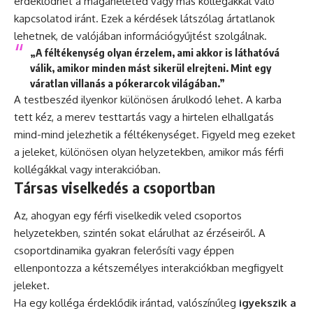
érdeklődhet a magánéleted vagy más kollégákkal való
kapcsolatod iránt. Ezek a kérdések látszólag ártatlanok
lehetnek, de valójában információgyűjtést szolgálnak.
„A féltékenység olyan érzelem, ami akkor is láthatóvá
válik, amikor minden mást sikerül elrejteni. Mint egy
váratlan villanás a pókerarcok világában.”
A testbeszéd ilyenkor különösen árulkodó lehet. A karba
tett kéz, a merev testtartás vagy a hirtelen elhallgatás
mind-mind jelezhetik a féltékenységet. Figyeld meg ezeket
a jeleket, különösen olyan helyzetekben, amikor más férfi
kollégákkal vagy interakcióban.
Társas viselkedés a csoportban
Az, ahogyan egy férfi viselkedik veled csoportos
helyzetekben, szintén sokat elárulhat az érzéseiről. A
csoportdinamika gyakran felerősíti vagy éppen
ellenpontozza a kétszemélyes interakciókban megfigyelt
jeleket.
Ha egy kolléga érdeklődik irántad, valószínűleg
igyekszik a