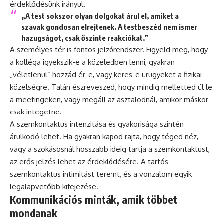
érdeklődésünk irányul.
„A test sokszor olyan dolgokat árul el, amiket a
szavak gondosan elrejtenek. A testbeszéd nem ismer
hazugságot, csak őszinte reakciókat.”
A személyes tér is fontos jelzőrendszer. Figyeld meg, hogy
a kolléga igyekszik-e a közeledben lenni, gyakran
„véletlenül” hozzád ér-e, vagy keres-e ürügyeket a fizikai
közelségre. Talán észreveszed, hogy mindig melletted ül le
a meetingeken, vagy megáll az asztalodnál, amikor máskor
csak integetne.
A szemkontaktus intenzitása és gyakorisága szintén
árulkodó lehet. Ha gyakran kapod rajta, hogy téged néz,
vagy a szokásosnál hosszabb ideig tartja a szemkontaktust,
az erős jelzés lehet az érdeklődésére. A tartós
szemkontaktus intimitást teremt, és a vonzalom egyik
legalapvetőbb kifejezése.
Kommunikációs minták, amik többet
mondanak