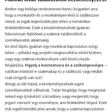
Amikor egy kolléga rendszeresen keres ürügyeket arra,
hogy a munkaidőn és a munkahelyen kívül is találkozzon
veled, az egyik legerősebb jele lehet a romantikus
érdeklődésnek. Ezek a kezdeményezések gyakran
fokozatosan fejlődnek a szakmai találkozóktól a
személyesebb alkalmakig.
Az első lépés gyakran egy munkával kapcsolatos ürügy
lehet – például egy projekt megbeszélése ebéd közben,
vagy egy szakmai rendezvényre való közös utazás
felajánlása.
Figyelj a kontextusra és a szükségességre
–
valóban indokolt-e szakmailag ez a találkozó, vagy inkább
csak ürügyről van szó?
Ahogy az idő halad, a kezdeményezések egyre
személyesebbé válhatnak. Talán felajánlja, hogy megmutat
neked egy új kávézót a közelben, vagy megemlíti, hogy
jegyet szerzett egy eseményre, ami érdekelhet téged. Ezek
már egyértelműbb jelei annak, hogy a szakmai kapcsolaton