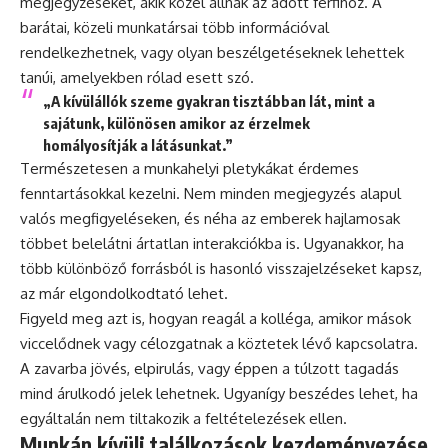
megjegyzéseket, akik közel állnak az adott férfihoz. A
barátai, közeli munkatársai több információval
rendelkezhetnek, vagy olyan beszélgetéseknek lehettek
tanúi, amelyekben rólad esett szó.
„A kívülállók szeme gyakran tisztábban lát, mint a
sajátunk, különösen amikor az érzelmek
homályosítják a látásunkat.”
Természetesen a munkahelyi pletykákat érdemes
fenntartásokkal kezelni. Nem minden megjegyzés alapul
valós megfigyeléseken, és néha az emberek hajlamosak
többet belelátni ártatlan interakciókba is. Ugyanakkor, ha
több különböző forrásból is hasonló visszajelzéseket kapsz,
az már elgondolkodtató lehet.
Figyeld meg azt is, hogyan reagál a kolléga, amikor mások
viccelődnek vagy célozgatnak a köztetek lévő kapcsolatra.
A zavarba jövés, elpirulás, vagy éppen a túlzott tagadás
mind árulkodó jelek lehetnek. Ugyanígy beszédes lehet, ha
egyáltalán nem tiltakozik a feltételezések ellen.
Munkán kívüli találkozások kezdeményezése