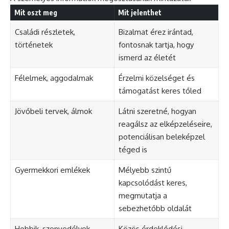
Mit oszt meg
Mit jelenthet
Családi részletek,
Bizalmat érez irántad,
történetek
fontosnak tartja, hogy
ismerd az életét
Félelmek, aggodalmak
Érzelmi közelséget és
támogatást keres tőled
Jövőbeli tervek, álmok
Látni szeretné, hogyan
reagálsz az elképzeléseire,
potenciálisan beleképzel
téged is
Gyermekkori emlékek
Mélyebb szintű
kapcsolódást keres,
megmutatja a
sebezhetőbb oldalát
Hobbik, szenvedélyek
Közös érdeklődési