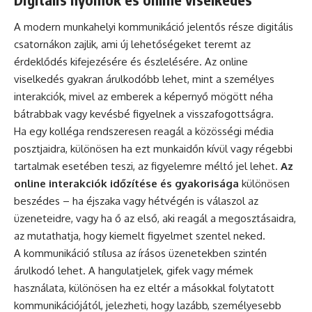
A modern munkahelyi kommunikáció jelentős része digitális
csatornákon zajlik, ami új lehetőségeket teremt az
érdeklődés kifejezésére és észlelésére. Az online
viselkedés gyakran árulkodóbb lehet, mint a személyes
interakciók, mivel az emberek a képernyő mögött néha
bátrabbak vagy kevésbé figyelnek a visszafogottságra.
Ha egy kolléga rendszeresen reagál a közösségi média
posztjaidra, különösen ha ezt munkaidőn kívül vagy régebbi
tartalmak esetében teszi, az figyelemre méltó jel lehet.
Az
online interakciók időzítése és gyakorisága
különösen
beszédes – ha éjszaka vagy hétvégén is válaszol az
üzeneteidre, vagy ha ő az első, aki reagál a megosztásaidra,
az mutathatja, hogy kiemelt figyelmet szentel neked.
A kommunikáció stílusa az írásos üzenetekben szintén
árulkodó lehet. A hangulatjelek, gifek vagy mémek
használata, különösen ha ez eltér a másokkal folytatott
kommunikációjától, jelezheti, hogy lazább, személyesebb