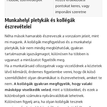
pontokat keres, vagy
imponálni szeretne
Munkahelyi pletykák és kollégák
észrevételei
Néha mások hamarabb észreveszik a vonzalom jeleit, mint
mi magunk. A kollégák megfigyelései és a munkahelyi
pletykák, bár nem mindig megbízhatóak, gyakran
tartalmaznak igazságmagot, különösen ha többen is
ugyanazt a mintázatot figyelték meg.
Ha a munkatársaid célozgatnak vagy viccelődnek a köztetek
lévő kémiáról, érdemes figyelembe venni, hogy ők külső
szemlélőként olyan dinamikákat is észrevehetnek, amiket te
nem.
A kollégák gyakran megfigyelik, hogy valaki
másképp viselkedik veled
, mint a többiekkel, és ezek a
különbségek számukra nyilvánvalóbbak lehetnek.
Különösen figyelj arra, ha olyan kollégák tesznek