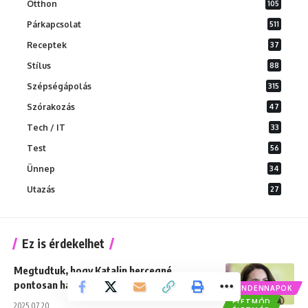
Otthon
105
Párkapcsolat
511
Receptek
37
Stílus
88
Szépségápolás
315
Szórakozás
47
Tech / IT
33
Test
56
Ünnep
34
Utazás
27
Ez is érdekelhet
Megtudtuk, hogy Katalin hercegné
pontosan hány centi és hány kiló!
MINDENNAPOK
ÉLETMÓD
2025.07.20.