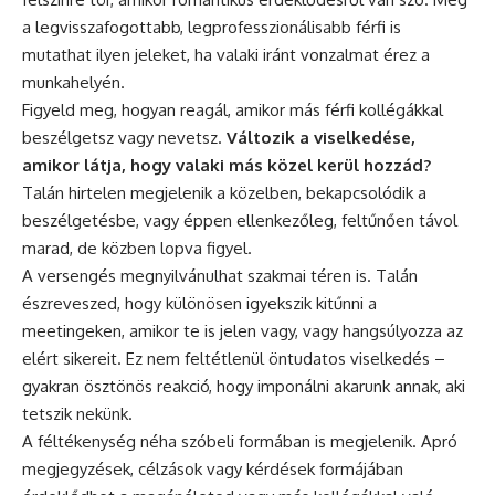
a legvisszafogottabb, legprofesszionálisabb férfi is
mutathat ilyen jeleket, ha valaki iránt vonzalmat érez a
munkahelyén.
Figyeld meg, hogyan reagál, amikor más férfi kollégákkal
beszélgetsz vagy nevetsz.
Változik a viselkedése,
amikor látja, hogy valaki más közel kerül hozzád?
Talán hirtelen megjelenik a közelben, bekapcsolódik a
beszélgetésbe, vagy éppen ellenkezőleg, feltűnően távol
marad, de közben lopva figyel.
A versengés megnyilvánulhat szakmai téren is. Talán
észreveszed, hogy különösen igyekszik kitűnni a
meetingeken, amikor te is jelen vagy, vagy hangsúlyozza az
elért sikereit. Ez nem feltétlenül öntudatos viselkedés –
gyakran ösztönös reakció, hogy imponálni akarunk annak, aki
tetszik nekünk.
A féltékenység néha szóbeli formában is megjelenik. Apró
megjegyzések, célzások vagy kérdések formájában