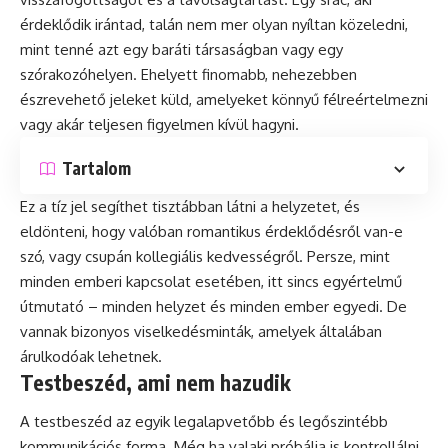
érdeklődik irántad, talán nem mer olyan nyíltan közeledni,
mint tenné azt egy baráti társaságban vagy egy
szórakozóhelyen. Ehelyett finomabb, nehezebben
észrevehető jeleket küld, amelyeket könnyű félreértelmezni
vagy akár teljesen figyelmen kívül hagyni.
Tartalom
Ez a tíz jel segíthet tisztábban látni a helyzetet, és
eldönteni, hogy valóban romantikus érdeklődésről van-e
szó, vagy csupán kollegiális kedvességről. Persze, mint
minden emberi kapcsolat esetében, itt sincs egyértelmű
útmutató – minden helyzet és minden ember egyedi. De
vannak bizonyos viselkedésminták, amelyek általában
árulkodóak lehetnek.
Testbeszéd, ami nem hazudik
A testbeszéd az egyik legalapvetőbb és legőszintébb
kommunikációs forma. Még ha valaki próbálja is kontrollálni