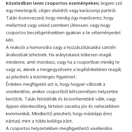
közeledben lenni csoportos eseményeken
, legyen szó
egy meetingről, céges ebédről vagy karácsonyi partiról.
Talán észreveszed, hogy mindig úgy manőverez, hogy
melletted vagy veled szemben ülhessen, vagy hogy
csoportos beszélgetésekben gyakran a te véleményedet
kéri.
A reakciói a humorodra vagy a hozzászólásaidra szintén
árulkodóak lehetnek. Ha aránytalanul lelkesen reagál
mindenre, amit mondasz, vagy ha a csoportban mindig te
vagy az, akinek a megjegyzéseire a legélénkebben reagál,
az jelezheti a különleges figyelmet.
Érdekes megfigyelni azt is, hogy hogyan változik a
viselkedése, amikor csoportból kétszemélyes helyzetbe
kerültök. Talán feloldódik és közvetlenebbé válik, vagy
éppen ellenkezőleg, hirtelen zavarba jön és nehezebben
kommunikál. Mindkettő jelezheti, hogy másképp érez
irántad, mint a többi kolléga iránt.
A csoportos helyzetekben megfigyelhető viselkedési