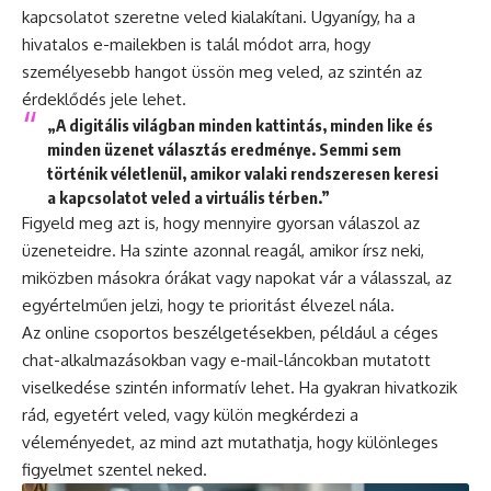
kapcsolatot szeretne veled kialakítani. Ugyanígy, ha a
hivatalos e-mailekben is talál módot arra, hogy
személyesebb hangot üssön meg veled, az szintén az
érdeklődés jele lehet.
„A digitális világban minden kattintás, minden like és
minden üzenet választás eredménye. Semmi sem
történik véletlenül, amikor valaki rendszeresen keresi
a kapcsolatot veled a virtuális térben.”
Figyeld meg azt is, hogy mennyire gyorsan válaszol az
üzeneteidre. Ha szinte azonnal reagál, amikor írsz neki,
miközben másokra órákat vagy napokat vár a válasszal, az
egyértelműen jelzi, hogy te prioritást élvezel nála.
Az online csoportos beszélgetésekben, például a céges
chat-alkalmazásokban vagy e-mail-láncokban mutatott
viselkedése szintén informatív lehet. Ha gyakran hivatkozik
rád, egyetért veled, vagy külön megkérdezi a
véleményedet, az mind azt mutathatja, hogy különleges
figyelmet szentel neked.