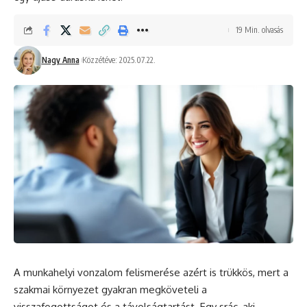
19 Min. olvasás
Nagy Anna
Közzétéve: 2025.07.22.
A munkahelyi vonzalom felismerése azért is trükkös, mert a
szakmai környezet gyakran megköveteli a
visszafogottságot és a távolságtartást. Egy srác, aki