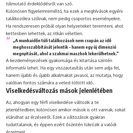
túlmutató érdeklődésről van szó.
Különösen figyelemreméltó, ha ezek a meghívások egyéni
találkozókra szólnak, nem pedig csoportos eseményekre.
Ha rendszeresen próbál olyan helyzeteket teremteni, ahol
kettesben lehettek, az ritkán véletlen.
„A munkaidőn túli találkozások nem csupán az idő
meghosszabbítását jelentik – hanem egy új dimenzió
megnyitását, ahol a szakmai maszkok lekerülhetnek.”
A kezdeményezések gyakorisága és kitartása szintén
informatív lehet. Ha egy visszautasítás után sem adja fel,
hanem újabb és újabb alkalmakat javasol, az mutatja, hogy
valóban fontos számára a veled töltött idő.
Viselkedésváltozás mások jelenlétében
Az, ahogyan egy férfi viselkedése változik a te
jelenlétedben, különösen amikor mások is ott vannak, sokat
elárulhat az érzéseiről. Ezek a változások gyakran
tudattalanok, és éppen ezért őszintén tükrözik a valódi
érzelmeit.