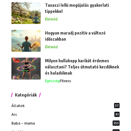
Tavaszi lelki megújulás gyakorlati
tippekkel
Életmód
Hogyan maradj pozitív a változó
időszakban
Életmód
Milyen hullahopp karikát érdemes
választani? Teljes útmutató kezdőknek
és haladóknak
Egészség
Fitness
Kategóriák
Állatok
37
Arc
41
Baba – mama
353